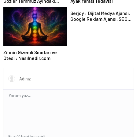
Gözler Temmuz Ayındaki
Ayak Yarası Tedavisi
Karar Duruşmasına Çevrildi
Serjoy : Dijital Medya Ajansı,
Google Reklam Ajansı, SEO
Ajansı ve Web Tasarım Ajansı
Zihnin Gizemli Sınırları ve
Ötesi : Nasılnedir.com
En az 10 karakter gerekli