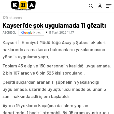
129 okunma
Kayseri’de şok uygulamada 11 gözaltı
11 Mart 2025 11:17
ABONE OL
News
Kayseri İl Emniyet Müdürlüğü Asayiş Şubesi ekipleri,
haklarında arama kararı bulunanların yakalanmasına
yönelik uygulama yaptı.
Toplam 45 ekip ve 150 personelin katıldığı uygulamada,
2 bin 107 araç ve 6 bin 525 kişi sorgulandı.
Çeşitli suçlardan aranan 11 şüphelinin yakalandığı
uygulamada, üzerinde uyuşturucu madde bulunan 5
zanlı hakkında adli işlem başlatıldı.
Ayrıca 19 yoklama kaçağına da işlem yapılan
denetimde, 1 hacizli otomobil, 54,05 gram uyuşturucu