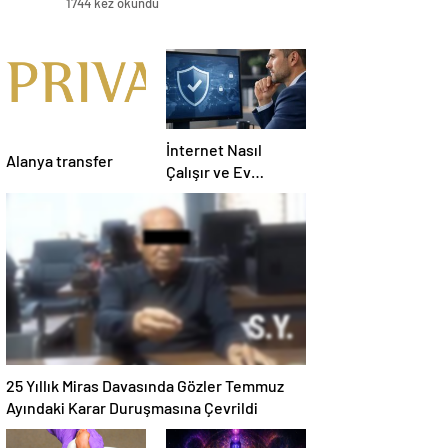
1744 kez okundu
İnternet Nasıl
Alanya transfer
Çalışır ve Ev
Interneti Seçerken
Nelere Dikkat
Etmelisiniz
25 Yıllık Miras Davasında Gözler Temmuz
Ayındaki Karar Duruşmasına Çevrildi