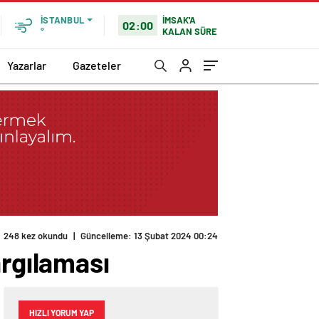
İMSAK'A
İSTANBUL
02:00
KALAN SÜRE
°
Yazarlar
Gazeteler
248 kez okundu
|
Güncelleme: 13 Şubat 2024 00:24
argılaması
HIZLI YORUM YAP