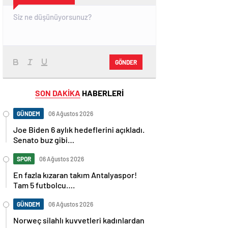
GÖNDER
SON DAKİKA
HABERLERİ
GÜNDEM
06 Ağustos 2026
Joe Biden 6 aylık hedeflerini açıkladı.
Senato buz gibi…
SPOR
06 Ağustos 2026
En fazla kızaran takım Antalyaspor!
Tam 5 futbolcu….
GÜNDEM
06 Ağustos 2026
Norweç silahlı kuvvetleri kadınlardan