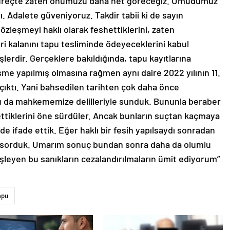
süreçte zaten önümüzü daha net göreceğiz. Umudumuz
ı. Adalete güveniyoruz. Takdir tabii ki de sayın
leşmeyi haklı olarak feshettiklerini, zaten
i kalanını tapu tesliminde ödeyeceklerini kabul
mişlerdir. Gerçeklere bakıldığında, tapu kayıtlarına
eşme yapılmış olmasına rağmen aynı daire 2022 yılının 11.
 çıktı. Yani bahsedilen tarihten çok daha önce
nu da mahkememize delilleriyle sunduk. Bununla beraber
 ettiklerini öne sürdüler. Ancak bunların suçtan kaçmaya
de ifade ettik. Eğer haklı bir fesih yapılsaydı sonradan
a sorduk. Umarım sonuç bundan sonra daha da olumlu
ini işleyen bu sanıkların cezalandırılmaların ümit ediyorum”
apu