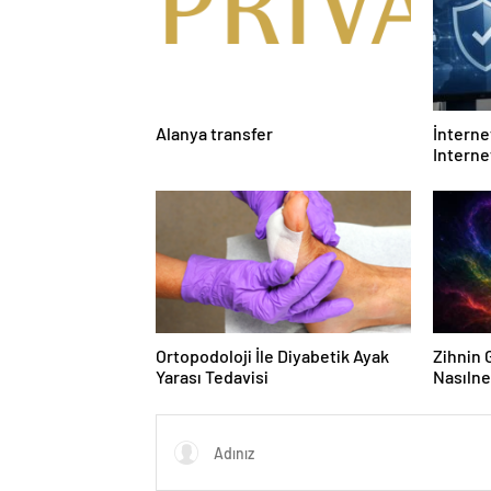
Alanya transfer
İnternet
Interne
Etmelis
Ortopodoloji İle Diyabetik Ayak
Zihnin G
Yarası Tedavisi
Nasılne