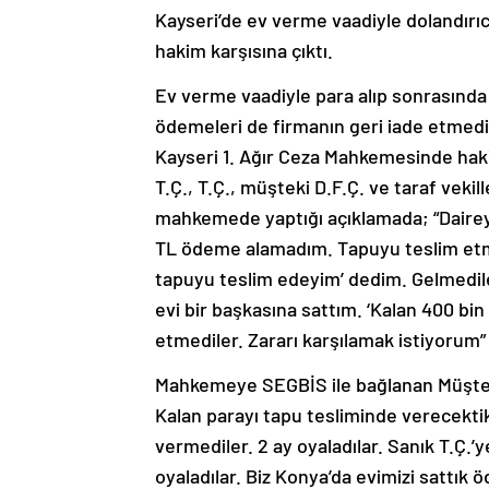
Kayseri’de ev verme vaadiyle dolandırıcı
hakim karşısına çıktı.
Ev verme vaadiyle para alıp sonrasında
ödemeleri de firmanın geri iade etmediği
Kayseri 1. Ağır Ceza Mahkemesinde haki
T.Ç., T.Ç., müşteki D.F.Ç. ve taraf vekil
mahkemede yaptığı açıklamada; “Daireyi
TL ödeme alamadım. Tapuyu teslim etme
tapuyu teslim edeyim’ dedim. Gelmedil
evi bir başkasına sattım. ‘Kalan 400 bin
etmediler. Zararı karşılamak istiyorum” i
Mahkemeye SEGBİS ile bağlanan Müşteki 
Kalan parayı tapu tesliminde verecektik.
vermediler. 2 ay oyaladılar. Sanık T.Ç.’
oyaladılar. Biz Konya’da evimizi sattık