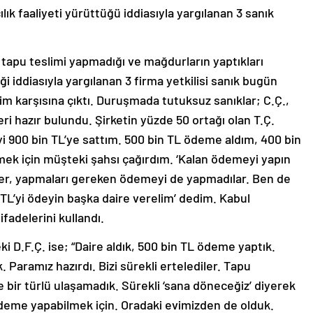
lık faaliyeti yürüttüğü iddiasıyla yargılanan 3 sanık
 tapu teslimi yapmadığı ve mağdurların yaptıkları
 iddiasıyla yargılanan 3 firma yetkilisi sanık bugün
m karşısına çıktı. Duruşmada tutuksuz sanıklar; C.Ç.,
leri hazır bulundu. Şirketin yüzde 50 ortağı olan T.Ç.
 900 bin TL’ye sattım. 500 bin TL ödeme aldım, 400 bin
k için müşteki şahsı çağırdım. ‘Kalan ödemeyi yapın
er, yapmaları gereken ödemeyi de yapmadılar. Ben de
 TL’yi ödeyin başka daire verelim’ dedim. Kabul
fadelerini kullandı.
D.F.Ç. ise; “Daire aldık, 500 bin TL ödeme yaptık.
 Paramız hazırdı. Bizi sürekli ertelediler. Tapu
ye bir türlü ulaşamadık. Sürekli ‘sana döneceğiz’ diyerek
 ödeme yapabilmek için. Oradaki evimizden de olduk.