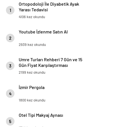
Ortopodoloji İle Diyabetik Ayak
Yarası Tedavisi
1
4106 kez okundu
Youtube İzlenme Satın Al
2
2939 kez okundu
Umre Turları Rehberi 7 Gün ve 15
Gün Fiyat Karşılaştırması
3
2199 kez okundu
İzmir Pergola
4
1800 kez okundu
Otel Tipi Makyaj Aynası
5