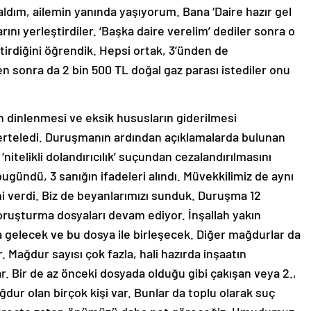
aldım, ailemin yanında yaşıyorum. Bana ‘Daire hazır gel
arını yerleştirdiler. ‘Başka daire verelim’ dediler sonra o
ştirdiğini öğrendik. Hepsi ortak, 3’ünden de
ten sonra da 2 bin 500 TL doğal gaz parası istediler onu
 dinlenmesi ve eksik hususların giderilmesi
e erteledi. Duruşmanın ardından açıklamalarda bulunan
itelikli dolandırıcılık’ suçundan cezalandırılmasını
ugündü, 3 sanığın ifadeleri alındı. Müvekkilimiz de aynı
ini verdi. Biz de beyanlarımızı sunduk. Duruşma 12
soruşturma dosyaları devam ediyor. İnşallah yakın
gelecek ve bu dosya ile birleşecek. Diğer mağdurlar da
 Mağdur sayısı çok fazla, hali hazırda inşaatın
. Bir de az önceki dosyada olduğu gibi çakışan veya 2.,
ağdur olan birçok kişi var. Bunlar da toplu olarak suç