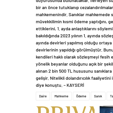
duyurusunda bulunacaklar. İlerleyen 
bir an önce tutuklanıp cezalandırılmalar
mahkemenindir. Sanıklar mahkemede söz
müvekkilimin kısmi ödeme yaptığını, ger
ettiklerini, 1. ayda anlaştıklarını söyle
bakıldığında 2023 yılının 1. ayında sözl
ayında devirleri yapılmış olduğu ortaya
devirlerinin yapıldığı görülmüştür. Bu
kendileri haklı olarak sözleşmeyi fesih
yönelik beyanlar olduğunu açık bir şekil
alınan 2 bin 500 TL hususunu sanıklar
gelişir. Nitelikli dolandırıcılık faaliyet
diye konuştu. – KAYSERİ
Daire
Mahkeme
Ödeme
Sanık
T