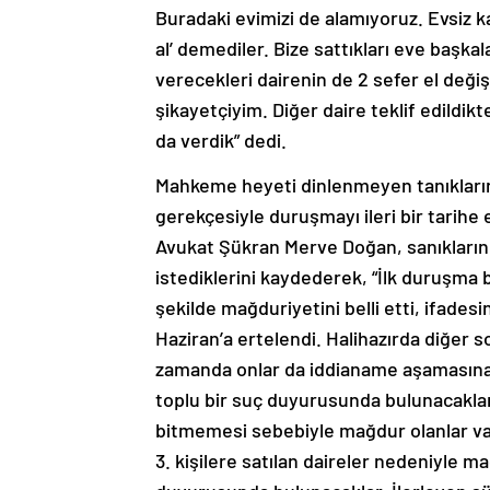
Buradaki evimizi de alamıyoruz. Evsiz k
al’ demediler. Bize sattıkları eve başkal
verecekleri dairenin de 2 sefer el deği
şikayetçiyim. Diğer daire teklif edildik
da verdik” dedi.
Mahkeme heyeti dinlenmeyen tanıkların
gerekçesiyle duruşmayı ileri bir tarih
Avukat Şükran Merve Doğan, sanıkların ‘n
istediklerini kaydederek, “İlk duruşma b
şekilde mağduriyetini belli etti, ifades
Haziran’a ertelendi. Halihazırda diğer 
zamanda onlar da iddianame aşamasına 
toplu bir suç duyurusunda bulunacaklar.
bitmemesi sebebiyle mağdur olanlar var
3. kişilere satılan daireler nedeniyle m