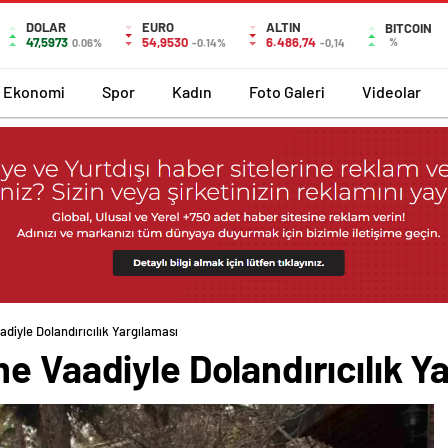
DOLAR
EURO
ALTIN
BITCOIN
47,5973
54,9530
6.486,74
%
0.06%
-0.14%
-0,14
Ekonomi
Spor
Kadın
Foto Galeri
Videolar
diyle Dolandırıcılık Yargılaması
e Vaadiyle Dolandırıcılık Y