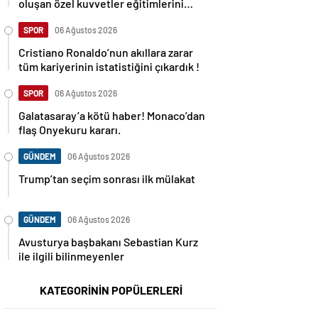
oluşan özel kuvvetler eğitimlerini
başlattı.
SPOR
06 Ağustos 2026
Cristiano Ronaldo’nun akıllara zarar
tüm kariyerinin istatistiğini çıkardık !
SPOR
06 Ağustos 2026
Galatasaray’a kötü haber! Monaco’dan
flaş Onyekuru kararı.
GÜNDEM
06 Ağustos 2026
Trump’tan seçim sonrası ilk mülakat
GÜNDEM
06 Ağustos 2026
Avusturya başbakanı Sebastian Kurz
ile ilgili bilinmeyenler
KATEGORİNİN POPÜLERLERİ