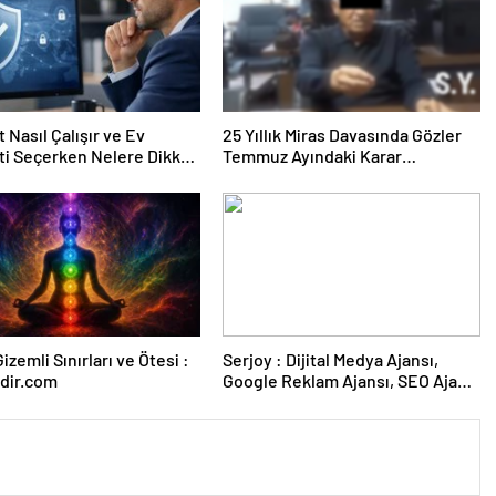
 Nasıl Çalışır ve Ev
25 Yıllık Miras Davasında Gözler
ti Seçerken Nelere Dikkat
Temmuz Ayındaki Karar
iniz
Duruşmasına Çevrildi
izemli Sınırları ve Ötesi :
Serjoy : Dijital Medya Ajansı,
dir.com
Google Reklam Ajansı, SEO Ajansı
ve Web Tasarım Ajansı