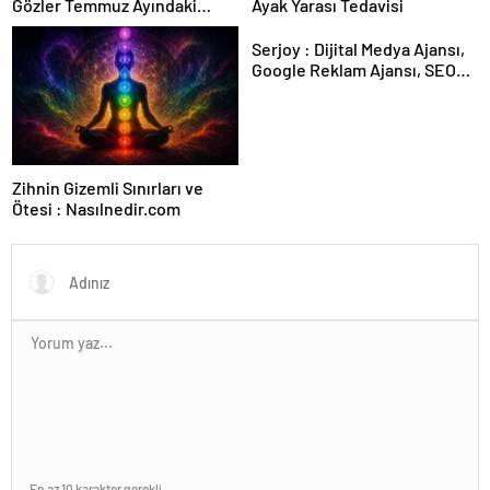
Gözler Temmuz Ayındaki
Ayak Yarası Tedavisi
Karar Duruşmasına Çevrildi
Serjoy : Dijital Medya Ajansı,
Google Reklam Ajansı, SEO
Ajansı ve Web Tasarım Ajansı
Zihnin Gizemli Sınırları ve
Ötesi : Nasılnedir.com
En az 10 karakter gerekli