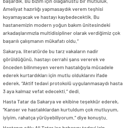
başardık. Bu bizim için olağanüstü bir mutluluk.
Ameliyat hazırlığı yapmasaydık verem teşhisi
koyamayacak ve hastayı kaybedecektik. Bu
hastanemizin modern yoğun bakım ünitesindeki
arkadaşlarımızla multidisipliner olarak verdiğimiz çok
başarılı çalışmanın mükafatı oldu.”
Sakarya, literatürde bu tarz vakaların nadir
görüldüğünü, hastayı cerrahi şans vererek ve
önceden bilinmeyen verem hastalığıyla mücadele
ederek kurtardıkları için mutlu olduklarını ifade
ederek, “Aktif tedavi protokolü uygulanmasaydı hasta
3 aya kalmaz vefat edecekti.” dedi.
Hasta Tatar da Sakarya ve ekibine teşekkür ederek,
“Kanser ve hastalıklardan kurtuldum çok mutluyum,
iyiyim, rahatça yürüyebiliyorum.” diye konuştu.
Hastanın oğlu Ali Tatar ise babasını tedavi için