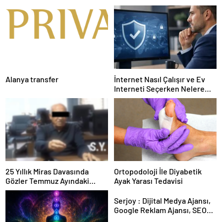
Alanya transfer
İnternet Nasıl Çalışır ve Ev
Interneti Seçerken Nelere
Dikkat Etmelisiniz
25 Yıllık Miras Davasında
Ortopodoloji İle Diyabetik
Gözler Temmuz Ayındaki
Ayak Yarası Tedavisi
Karar Duruşmasına Çevrildi
Serjoy : Dijital Medya Ajansı,
Google Reklam Ajansı, SEO
Ajansı ve Web Tasarım Ajansı