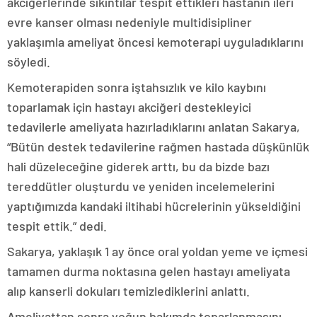
akciğerlerinde sıkıntılar tespit ettikleri hastanın ileri
evre kanser olması nedeniyle multidisipliner
yaklaşımla ameliyat öncesi kemoterapi uyguladıklarını
söyledi.
Kemoterapiden sonra iştahsızlık ve kilo kaybını
toparlamak için hastayı akciğeri destekleyici
tedavilerle ameliyata hazırladıklarını anlatan Sakarya,
“Bütün destek tedavilerine rağmen hastada düşkünlük
hali düzeleceğine giderek arttı, bu da bizde bazı
tereddütler oluşturdu ve yeniden incelemelerini
yaptığımızda kandaki iltihabi hücrelerinin yükseldiğini
tespit ettik.” dedi.
Sakarya, yaklaşık 1 ay önce oral yoldan yeme ve içmesi
tamamen durma noktasına gelen hastayı ameliyata
alıp kanserli dokuları temizlediklerini anlattı.
Ameliyattan sonra yoğun bakımda toparlanmasını