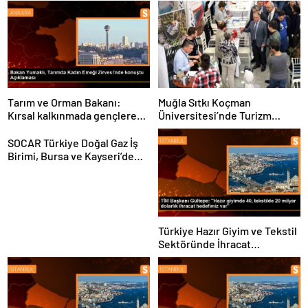
Tarım ve Orman Bakanı:
Muğla Sıtkı Koçman
Kırsal kalkınmada gençlere
Üniversitesi’nde Turizm
ve kadınlara pozitif ayrımcılık
Sektörü ve Öğrenciler
yapıyoruz
Buluştu
SOCAR Türkiye Doğal Gaz İş
Birimi, Bursa ve Kayseri’de
Şebeke Uzunluğunu Artıracak
Türkiye Hazır Giyim ve Tekstil
Sektöründe İhracat
Hedeflerini Açıkladı