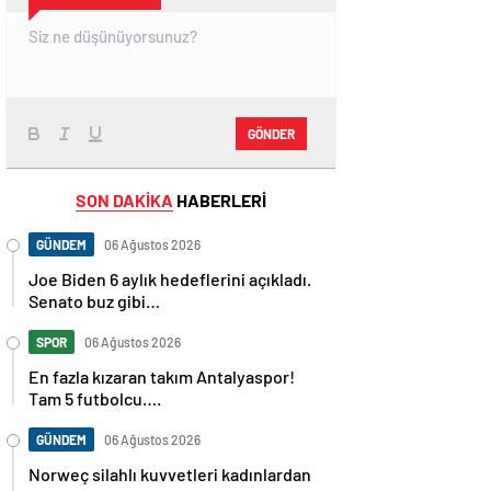
GÖNDER
SON DAKİKA
HABERLERİ
GÜNDEM
06 Ağustos 2026
Joe Biden 6 aylık hedeflerini açıkladı.
Senato buz gibi…
SPOR
06 Ağustos 2026
En fazla kızaran takım Antalyaspor!
Tam 5 futbolcu….
GÜNDEM
06 Ağustos 2026
Norweç silahlı kuvvetleri kadınlardan