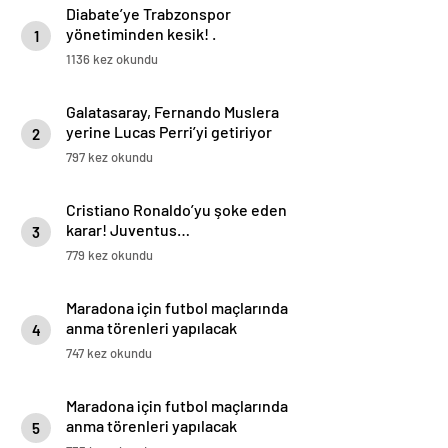
Diabate’ye Trabzonspor
yönetiminden kesik! .
1
1136 kez okundu
Galatasaray, Fernando Muslera
yerine Lucas Perri’yi getiriyor
2
797 kez okundu
Cristiano Ronaldo’yu şoke eden
karar! Juventus…
3
779 kez okundu
Maradona için futbol maçlarında
anma törenleri yapılacak
4
747 kez okundu
Maradona için futbol maçlarında
anma törenleri yapılacak
5