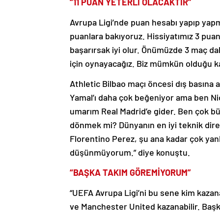
“11 PUAN YETERLİ OLACAKTIR”
Avrupa Ligi’nde puan hesabı yapıp yapm
puanlara bakıyoruz. Hissiyatımız 3 pua
başarırsak iyi olur. Önümüzde 3 maç dah
için oynayacağız. Biz mümkün olduğu k
Athletic Bilbao maçı öncesi dış basına
Yamal’ı daha çok beğeniyor ama ben Nic
umarım Real Madrid’e gider. Ben çok büy
dönmek mi? Dünyanın en iyi teknik direk
Florentino Perez, şu ana kadar çok yan
düşünmüyorum.” diye konuştu.
“BAŞKA TAKIM GÖREMİYORUM”
“UEFA Avrupa Ligi’ni bu sene kim kazana
ve Manchester United kazanabilir. Baş