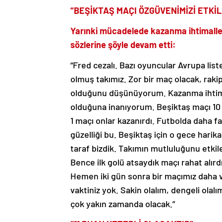
“BEŞİKTAŞ MAÇI ÖZGÜVENİMİZİ ETKİ
Yarınki mücadelede kazanma ihtimaller
sözlerine şöyle devam etti:
“Fred cezalı. Bazı oyuncular Avrupa list
olmuş takımız. Zor bir maç olacak, raki
olduğunu düşünüyorum. Kazanma ihtim
olduğuna inanıyorum. Beşiktaş maçı 10 d
1 maçı onlar kazanırdı. Futbolda daha f
güzelliği bu. Beşiktaş için o gece harik
taraf bizdik. Takımın mutluluğunu etkile
Bence ilk golü atsaydık maçı rahat alır
Hemen iki gün sonra bir maçımız daha v
vaktiniz yok. Sakin olalım, dengeli olal
çok yakın zamanda olacak.”