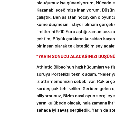
olduğumuz işe güveniyorum. Mücadele
Kazanabileceğimize inanıyorum. Düşüncem
çalıştık. Ben asistan hocayken o oyunc
küme düşmesini istiyor olmam gerçek d
limitlerini 5-10 Euro aştığı zaman ceza 
çektim. Büyük çarkların kuraldan kaça
bir insan olarak tek istediğim şey adale
“YARIN SONUCU ALACAĞIMIZI DÜŞÜN
Athletic Bilbao’nun hızlı hücumları ve fi
soruya Portekizli teknik adam, “Neler
izlettirmememizin sebebi var. Rakibi çok
kardeş çok tehlikeliler. Geriden gelen oy
biliyorsunuz. Bizim nasıl oyun sergiley
yarın kulübede olacak, hala zamana ihtiy
sahada iyi savaş sergiledik. Yarın da s