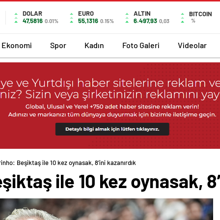
DOLAR
EURO
ALTIN
BITCOIN
47,5816
55,1316
6.497,93
%
0.01%
0.15%
0,03
Ekonomi
Spor
Kadın
Foto Galeri
Videolar
nho: Beşiktaş ile 10 kez oynasak, 8’ini kazanırdık
iktaş ile 10 kez oynasak, 8’