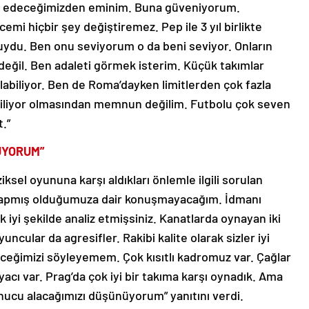
 edeceğimizden eminim. Buna güveniyorum.
i hiçbir şey değiştiremez. Pep ile 3 yıl birlikte
uydu. Ben onu seviyorum o da beni seviyor. Onların
eğil. Ben adaleti görmek isterim. Küçük takımlar
alabiliyor. Ben de Roma’dayken limitlerden çok fazla
biliyor olmasından memnun değilim. Futbolu çok seven
t.”
ÜYORUM”
ziksel oyununa karşı aldıkları önlemle ilgili sorulan
 yapmış olduğumuza dair konuşmayacağım. İdmanı
 iyi şekilde analiz etmişsiniz. Kanatlarda oynayan iki
uncular da agresifler. Rakibi kalite olarak sizler iyi
eceğimizi söyleyemem. Çok kısıtlı kadromuz var. Çağlar
acı var. Prag’da çok iyi bir takıma karşı oynadık. Ama
onucu alacağımızı düşünüyorum” yanıtını verdi.