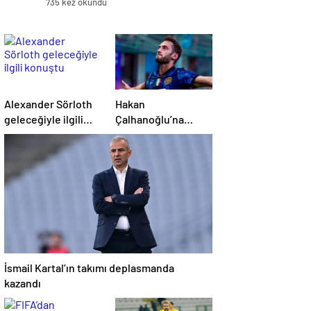
735 kez okundu
Alexander Sörloth
Hakan
geleceğiyle ilgili
Çalhanoğlu’na
konuştu
mafya
soruşturması:
Mahkeme cezasını
açıkladı
İsmail Kartal’ın takımı deplasmanda
kazandı