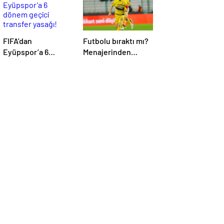
FIFA’dan
Futbolu bıraktı mı?
Eyüpspor’a 6
Menajerinden
dönem geçici
Caner Erkin
transfer yasağı!
açıklaması