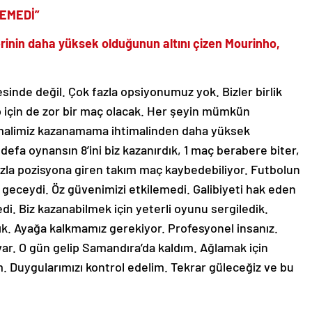
LEMEDİ”
inin daha yüksek olduğunun altını çizen Mourinho,
esinde değil. Çok fazla opsiyonumuz yok. Bizler birlik
p için de zor bir maç olacak. Her şeyin mümkün
alimiz kazanamama ihtimalinden daha yüksek
efa oynansın 8’ini biz kazanırdık, 1 maç berabere biter,
azla pozisyona giren takım maç kaybedebiliyor. Futbolun
a geceydi. Öz güvenimizi etkilemedi. Galibiyeti hak eden
di. Biz kazanabilmek için yeterli oyunu sergiledik.
dık. Ayağa kalkmamız gerekiyor. Profesyonel insanız.
ar. O gün gelip Samandıra’da kaldım. Ağlamak için
ım. Duygularımızı kontrol edelim. Tekrar güleceğiz ve bu