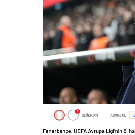
0
BEĞENDİM
ABONE OL
Fenerbahçe, UEFA Avrupa Ligi’nin 6. haf