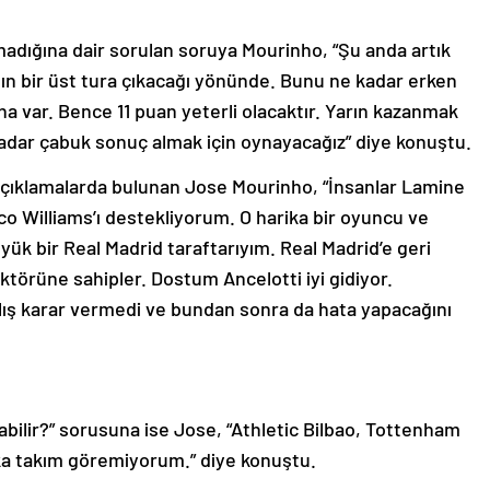
adığına dair sorulan soruya Mourinho, “Şu anda artık
nın bir üst tura çıkacağı yönünde. Bunu ne kadar erken
a var. Bence 11 puan yeterli olacaktır. Yarın kazanmak
adar çabuk sonuç almak için oynayacağız” diye konuştu.
 açıklamalarda bulunan Jose Mourinho, “İnsanlar Lamine
o Williams’ı destekliyorum. O harika bir oyuncu ve
ük bir Real Madrid taraftarıyım. Real Madrid’e geri
törüne sahipler. Dostum Ancelotti iyi gidiyor.
lış karar vermedi ve bundan sonra da hata yapacağını
bilir?” sorusuna ise Jose, “Athletic Bilbao, Tottenham
ka takım göremiyorum.” diye konuştu.