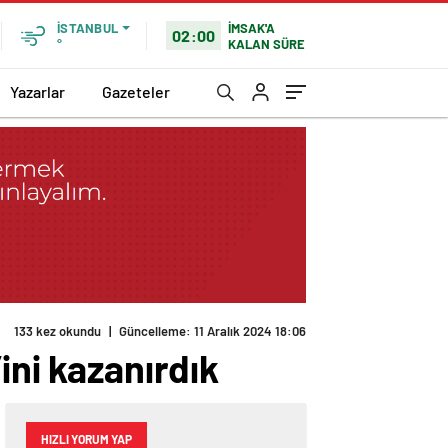
İMSAK'A
İSTANBUL
02:00
KALAN SÜRE
°
Yazarlar
Gazeteler
133 kez okundu
|
Güncelleme: 11 Aralık 2024 18:06
ini kazanırdık
HIZLI YORUM YAP