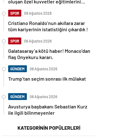
oluşan özel kuvvetler eğitimlerini
başlattı.
SPOR
06 Ağustos 2026
Cristiano Ronaldo’nun akıllara zarar
tüm kariyerinin istatistiğini çıkardık !
SPOR
06 Ağustos 2026
Galatasaray’a kötü haber! Monaco’dan
flaş Onyekuru kararı.
GÜNDEM
06 Ağustos 2026
Trump’tan seçim sonrası ilk mülakat
GÜNDEM
06 Ağustos 2026
Avusturya başbakanı Sebastian Kurz
ile ilgili bilinmeyenler
KATEGORİNİN POPÜLERLERİ