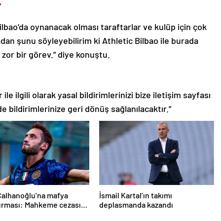
”
Bilbao’da oynanacak olması taraftarlar ve kulüp için çok
adan şunu söyleyebilirim ki Athletic Bilbao ile burada
 zor bir görev.” diye konuştu.
le ilgili olarak yasal bildirimlerinizi bize iletişim sayfası
de bildirimlerinize geri dönüş sağlanılacaktır.”
Çalhanoğlu’na mafya
İsmail Kartal’ın takımı
urması: Mahkeme cezasını
deplasmanda kazandı
ı