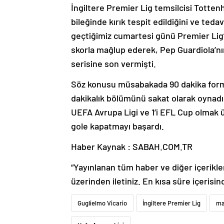
İngiltere Premier Lig temsilcisi Totten
bileğinde kırık tespit edildiğini ve teda
geçtiğimiz cumartesi günü Premier Lig’
skorla mağlup ederek, Pep Guardiola’nın
serisine son vermişti.
Söz konusu müsabakada 90 dakika forma
dakikalık bölümünü sakat olarak oynadığı 
UEFA Avrupa Ligi ve 1’i EFL Cup olmak 
gole kapatmayı başardı.
Haber Kaynak : SABAH.COM.TR
“Yayınlanan tüm haber ve diğer içerikler i
üzerinden iletiniz. En kısa süre içerisin
Guglielmo Vicario
İngiltere Premier Lig
ma