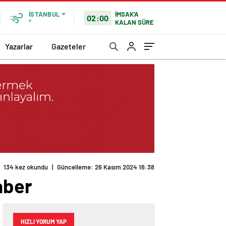
İMSAK'A
İSTANBUL
02:00
KALAN SÜRE
°
Yazarlar
Gazeteler
134 kez okundu
|
Güncelleme: 26 Kasım 2024 16:38
aber
HIZLI YORUM YAP