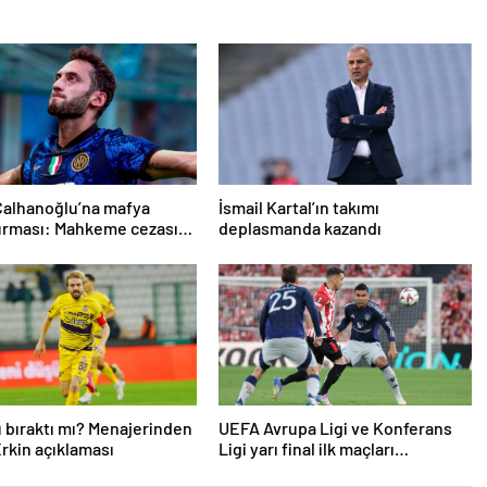
Çalhanoğlu’na mafya
İsmail Kartal’ın takımı
urması: Mahkeme cezasını
deplasmanda kazandı
ı
 bıraktı mı? Menajerinden
UEFA Avrupa Ligi ve Konferans
rkin açıklaması
Ligi yarı final ilk maçları
tamamlandı