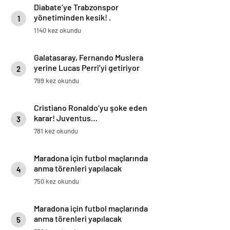
Diabate’ye Trabzonspor
yönetiminden kesik! .
1
1140 kez okundu
Galatasaray, Fernando Muslera
yerine Lucas Perri’yi getiriyor
2
799 kez okundu
Cristiano Ronaldo’yu şoke eden
karar! Juventus…
3
781 kez okundu
Maradona için futbol maçlarında
anma törenleri yapılacak
4
750 kez okundu
Maradona için futbol maçlarında
anma törenleri yapılacak
5