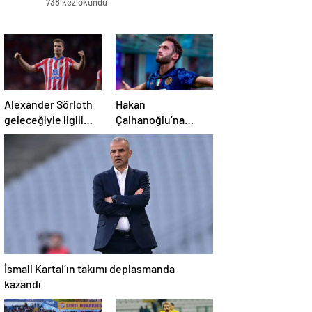
738 kez okundu
Alexander Sörloth
Hakan
geleceğiyle ilgili
Çalhanoğlu’na
konuştu
mafya
soruşturması:
Mahkeme cezasını
açıkladı
İsmail Kartal’ın takımı deplasmanda
kazandı