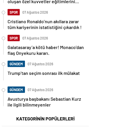
oluşan özel kuvvetler eğitimlerini
başlattı.
SPOR
07 Ağustos 2026
Cristiano Ronaldo’nun akıllara zarar
tüm kariyerinin istatistiğini çıkardık !
SPOR
07 Ağustos 2026
Galatasaray’a kötü haber! Monaco’dan
flaş Onyekuru kararı.
GÜNDEM
07 Ağustos 2026
Trump’tan seçim sonrası ilk mülakat
GÜNDEM
07 Ağustos 2026
Avusturya başbakanı Sebastian Kurz
ile ilgili bilinmeyenler
KATEGORİNİN POPÜLERLERİ