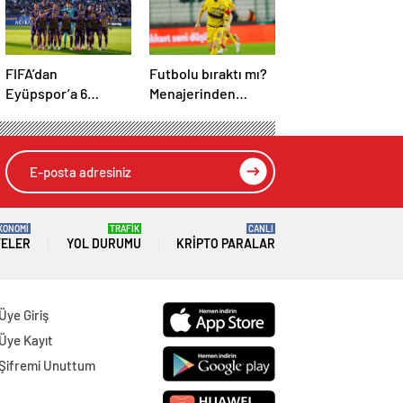
FIFA’dan
Futbolu bıraktı mı?
Eyüpspor’a 6
Menajerinden
dönem geçici
Caner Erkin
transfer yasağı!
açıklaması
KONOMİ
TRAFİK
CANLI
TELER
YOL DURUMU
KRIPTO PARALAR
Üye Giriş
Üye Kayıt
Şifremi Unuttum