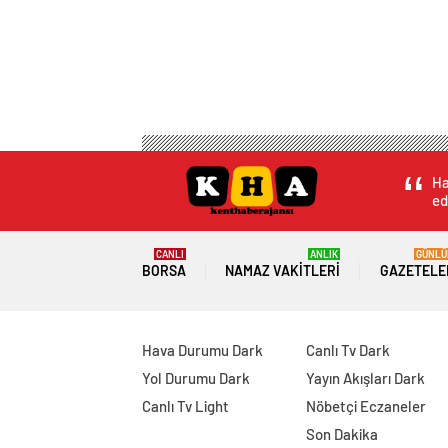
Ha
ed
CANLI
ANLIK
GÜNLÜ
BORSA
NAMAZ VAKITLERI
GAZETELE
Hava Durumu Dark
Canlı Tv Dark
Yol Durumu Dark
Yayın Akışları Dark
Canlı Tv Light
Nöbetçi Eczaneler
Son Dakika