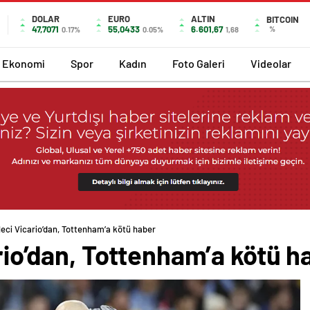
DOLAR
EURO
ALTIN
BITCOIN
47,7071
55,0433
6.601,67
%
0.17%
0.05%
1,68
Ekonomi
Spor
Kadın
Foto Galeri
Videolar
leci Vicario’dan, Tottenham’a kötü haber
ario’dan, Tottenham’a kötü h