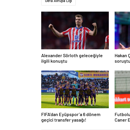
Uefa Avrupa Ligi
Alexander Sörloth geleceğiyle
Hakan 
ilgili konuştu
soruşt
açıklad
FIFA’dan Eyüpspor’a 6 dönem
Futbolu
geçici transfer yasağı!
Caner E