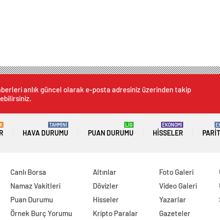
berleri anlık güncel olarak e-posta adresiniz üzerinden takip
ebilirsiniz.
K
TAHMİNİ
LİG
EKONOMİ
E
R
HAVA DURUMU
PUAN DURUMU
HISSELER
PARI
Canlı Borsa
Altınlar
Foto Galeri
Namaz Vakitleri
Dövizler
Video Galeri
Puan Durumu
Hisseler
Yazarlar
Örnek Burç Yorumu
Kripto Paralar
Gazeteler