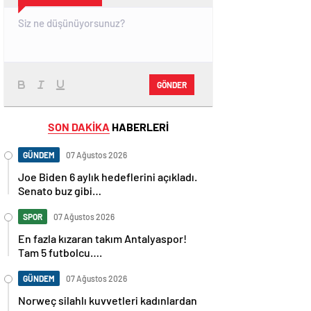
GÖNDER
SON DAKİKA
HABERLERİ
GÜNDEM
07 Ağustos 2026
Joe Biden 6 aylık hedeflerini açıkladı.
Senato buz gibi…
SPOR
07 Ağustos 2026
En fazla kızaran takım Antalyaspor!
Tam 5 futbolcu….
GÜNDEM
07 Ağustos 2026
Norweç silahlı kuvvetleri kadınlardan