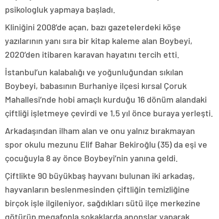
psikologluk yapmaya başladı.
Kliniğini 2008’de açan, bazı gazetelerdeki köşe
yazılarının yanı sıra bir kitap kaleme alan Boybeyi,
2020’den itibaren karavan hayatını tercih etti.
İstanbul’un kalabalığı ve yoğunluğundan sıkılan
Boybeyi, babasının Burhaniye ilçesi kırsal Çoruk
Mahallesi’nde hobi amaçlı kurduğu 16 dönüm alandaki
çiftliği işletmeye çevirdi ve 1,5 yıl önce buraya yerleşti.
Arkadaşından ilham alan ve onu yalnız bırakmayan
spor okulu mezunu Elif Bahar Bekiroğlu (35) da eşi ve
çocuğuyla 8 ay önce Boybeyi’nin yanına geldi.
Çiftlikte 90 büyükbaş hayvanı bulunan iki arkadaş,
hayvanların beslenmesinden çiftliğin temizliğine
birçok işle ilgileniyor, sağdıkları sütü ilçe merkezine
götürüp megafonla sokaklarda anonslar yaparak