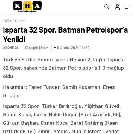
146 okunma
Isparta 32 Spor, Batman Petrolspor’a
Yenildi
9 Aralık 2024 19:22
ABONE OL
News
Türkiye Futbol Federasyonu Nesine 2. Lig’de Isparta
32 Spor, sahasında Batman Petrolspor’a 1-0 mağlup
oldu.
Hakemler: Taner Tuncer, Semih Kocaman, Enes
Biroğlu
Isparta 32 Spor: Türker Dırdıroğlu, Yiğithan Güveli,
Hamit Kulya, İsmail Hakkı Doğan (Fırat Aras dk. 65),
Gürkan Başkan, Caner Koca, Berat Satılmış (Kaan
Öztürk dk. 64), Zihni Temelci, Muhlis İstemi, Vedat