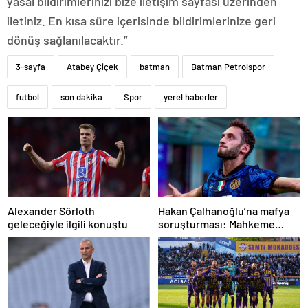
yasal bildirimlerinizi bize iletişim sayfası üzerinden
iletiniz. En kısa süre içerisinde bildirimlerinize geri
dönüş sağlanılacaktır.”
3-sayfa
Atabey Çiçek
batman
Batman Petrolspor
futbol
son dakika
Spor
yerel haberler
Alexander Sörloth
Hakan Çalhanoğlu’na mafya
geleceğiyle ilgili konuştu
soruşturması: Mahkeme
cezasını açıkladı