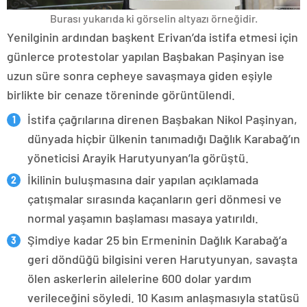
Burası yukarıda ki görselin altyazı örneğidir.
Yenilginin ardından başkent Erivan’da istifa etmesi için
günlerce protestolar yapılan Başbakan Paşinyan ise
uzun süre sonra cepheye savaşmaya giden eşiyle
birlikte bir cenaze töreninde görüntülendi.
İstifa çağrılarına direnen Başbakan Nikol Paşinyan,
dünyada hiçbir ülkenin tanımadığı Dağlık Karabağ’ın
yöneticisi Arayik Harutyunyan’la görüştü.
İkilinin buluşmasına dair yapılan açıklamada
çatışmalar sırasında kaçanların geri dönmesi ve
normal yaşamın başlaması masaya yatırıldı.
Şimdiye kadar 25 bin Ermeninin Dağlık Karabağ’a
geri döndüğü bilgisini veren Harutyunyan, savaşta
ölen askerlerin ailelerine 600 dolar yardım
verileceğini söyledi. 10 Kasım anlaşmasıyla statüsü