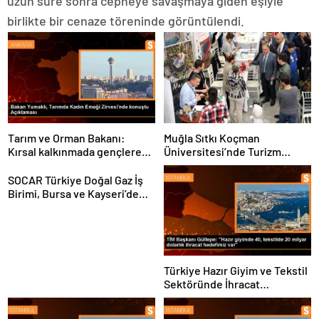
uzun süre sonra cepheye savaşmaya giden eşiyle
birlikte bir cenaze töreninde görüntülendi.
Tarım ve Orman Bakanı:
Muğla Sıtkı Koçman
Kırsal kalkınmada gençlere
Üniversitesi’nde Turizm
ve kadınlara pozitif ayrımcılık
Sektörü ve Öğrenciler
yapıyoruz
Buluştu
SOCAR Türkiye Doğal Gaz İş
Birimi, Bursa ve Kayseri’de
Şebeke Uzunluğunu Artıracak
Türkiye Hazır Giyim ve Tekstil
Sektöründe İhracat
Hedeflerini Açıkladı