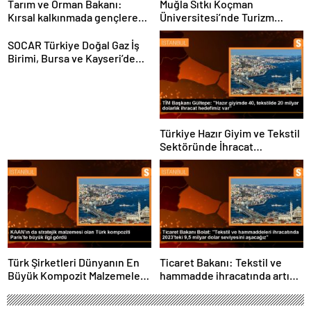
Tarım ve Orman Bakanı:
Muğla Sıtkı Koçman
Kırsal kalkınmada gençlere
Üniversitesi’nde Turizm
ve kadınlara pozitif ayrımcılık
Sektörü ve Öğrenciler
yapıyoruz
Buluştu
SOCAR Türkiye Doğal Gaz İş
Birimi, Bursa ve Kayseri’de
Şebeke Uzunluğunu Artıracak
Türkiye Hazır Giyim ve Tekstil
Sektöründe İhracat
Hedeflerini Açıkladı
Türk Şirketleri Dünyanın En
Ticaret Bakanı: Tekstil ve
Büyük Kompozit Malzemeler
hammadde ihracatında artış
Fuarında
var