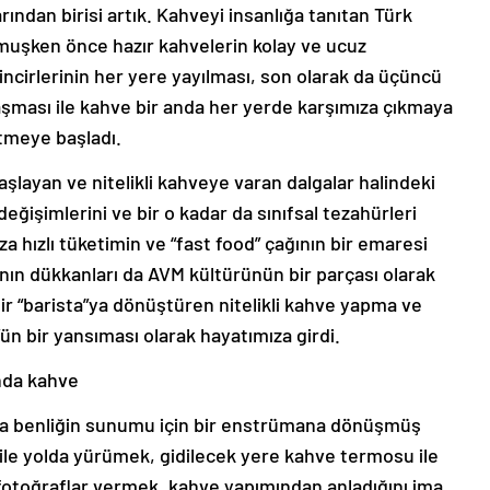
ından birisi artık. Kahveyi insanlığa tanıtan Türk
muşken önce hazır kahvelerin kolay ve ucuz
 zincirlerinin her yere yayılması, son olarak da üçüncü
laşması ile kahve bir anda her yerde karşımıza çıkmaya
tmeye başladı.
layan ve nitelikli kahveye varan dalgalar halindeki
değişimlerini ve bir o kadar da sınıfsal tezahürleri
za hızlı tüketimin ve “fast food” çağının bir emaresi
nın dükkanları da AVM kültürünün bir parçası olarak
bir “barista”ya dönüştüren nitelikli kahve yapma ve
ün bir yansıması olarak hayatımıza girdi.
ında kahve
tta benliğin sunumu için bir enstrümana dönüşmüş
 ile yolda yürümek, gidilecek yere kahve termosu ile
 fotoğraflar vermek, kahve yapımından anladığını ima