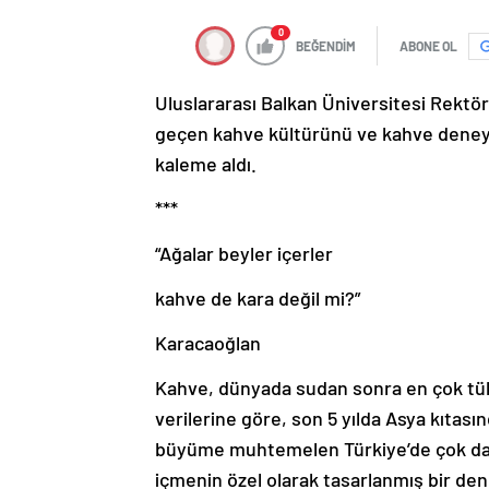
0
BEĞENDİM
ABONE OL
Uluslararası Balkan Üniversitesi Rektör
geçen kahve kültürünü ve kahve deneyimin
kaleme aldı.
***
“Ağalar beyler içerler
kahve de kara değil mi?”
Karacaoğlan
Kahve, dünyada sudan sonra en çok tüke
verilerine göre, son 5 yılda Asya kıtas
büyüme muhtemelen Türkiye’de çok dah
içmenin özel olarak tasarlanmış bir den