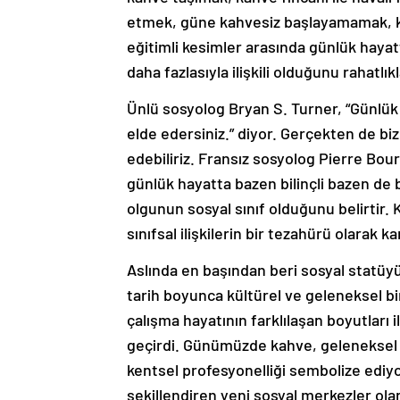
etmek, güne kahvesiz başlayamamak, k
eğitimli kesimler arasında günlük haya
daha fazlasıyla ilişkili olduğunu rahatlıkl
Ünlü sosyolog Bryan S. Turner, “Günlük v
elde edersiniz.” diyor. Gerçekten de bi
edebiliriz. Fransız sosyolog Pierre Bou
günlük hayatta bazen bilinçli bazen de 
olgunun sosyal sınıf olduğunu belirtir
sınıfsal ilişkilerin bir tezahürü olarak ka
Aslında en başından beri sosyal statüy
tarih boyunca kültürel ve geleneksel b
çalışma hayatının farklılaşan boyutları 
geçirdi. Günümüzde kahve, geleneksel ç
kentsel profesyonelliği sembolize ediyo
şekillendiren yeni sosyal merkezler olar