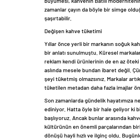
büyümesi, kahvenin Batılı modernitenin bi
zamanlar çayın da böyle bir simge oldu
şaşırtabilir.
Değişen kahve tüketimi
Yıllar önce yerli bir markanın soğuk kah
bir anlatı sunulmuştu. Küresel markaları
reklam kendi ürünlerinin de en az öteki
aslında mesele bundan ibaret değil. Çü
şeyi tüketmiş olmazsınız. Markalar artık
tüketilen metadan daha fazla imajlar ön
Son zamanlarda gündelik hayatımıza ne k
ediniyor. Hatta öyle bir hale geliyor k
başlıyoruz. Ancak bunlar arasında kahve
kültürünün en önemli parçalarından bir
dönüşü hayli hızlı ve ilginç oldu. Bugü