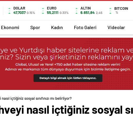
DOLAR
EURO
ALTIN
BITCOIN
47,7037
55,2111
6.651,84
%
0.15%
0.33%
2,45
Ekonomi
Spor
Kadın
Foto Galeri
Videolar
sıl içtiğiniz sosyal sınıfınızı mı belirliyor?
eyi nasıl içtiğiniz sosyal sı