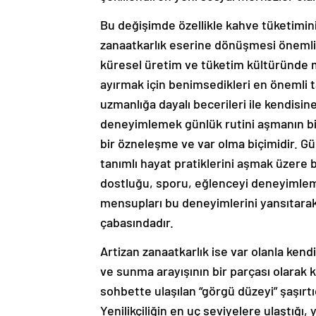
Bu değişimde özellikle kahve tüketimin
zanaatkarlık eserine dönüşmesi önemli. 
küresel üretim ve tüketim kültüründe m
ayırmak için benimsedikleri en önemli ta
uzmanlığa dayalı becerileri ile kendisin
deneyimlemek günlük rutini aşmanın bi
bir özneleşme ve var olma biçimidir. Gü
tanımlı hayat pratiklerini aşmak üzere b
dostluğu, sporu, eğlenceyi deneyimleme
mensupları bu deneyimlerini yansıtarak
çabasındadır.
Artizan zanaatkarlık ise var olanla kend
ve sunma arayışının bir parçası olarak ka
sohbette ulaşılan “görgü düzeyi” şaşırtı
Yenilikçiliğin en uç seviyelere ulaştığı,