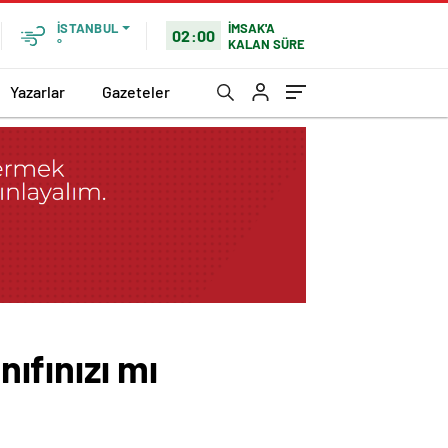
İMSAK'A
İSTANBUL
02:00
KALAN SÜRE
°
Yazarlar
Gazeteler
nıfınızı mı