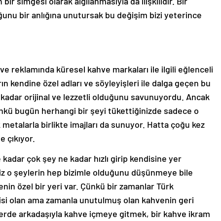
r simgesi olarak algılanmasıyla da ilişkilidir. Bir
ğunu bir anlığına unutursak bu değişim bizi yeterince
ve reklamında küresel kahve markaları ile ilgili eğlenceli
n kendine özel adları ve söyleyişleri ile dalga geçen bu
 kadar orijinal ve lezzetli olduğunu savunuyordu. Ancak
nkü bugün herhangi bir şeyi tükettiğinizde sadece o
 metalarla birlikte imajları da sunuyor. Hatta çoğu kez
e çıkıyor.
adar çok şey ne kadar hızlı girip kendisine yer
i biz o şeylerin hep bizimle olduğunu düşünmeye bile
nin özel bir yeri var. Çünkü bir zamanlar Türk
isi olan ama zamanla unutulmuş olan kahvenin geri
nlerde arkadaşıyla kahve içmeye gitmek, bir kahve ikram