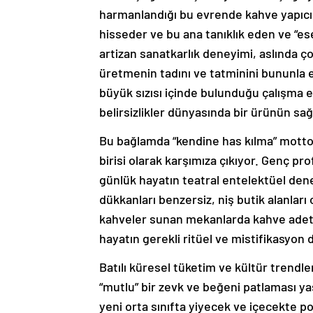
harmanlandığı bu evrende kahve yapıcısı
hisseder ve bu ana tanıklık eden ve “eser
artizan sanatkarlık deneyimi, aslında 
üretmenin tadını ve tatminini bununla e
büyük sızısı içinde bulunduğu çalışm
belirsizlikler dünyasında bir ürünün sa
Bu bağlamda “kendine has kılma” motto
birisi olarak karşımıza çıkıyor. Genç pro
günlük hayatın teatral entelektüel den
dükkanları benzersiz, niş butik alanları o
kahveler sunan mekanlarda kahve adeta k
hayatın gerekli ritüel ve mistifikasyon d
Batılı küresel tüketim ve kültür trendle
“mutlu” bir zevk ve beğeni patlaması y
yeni orta sınıfta yiyecek ve içecekte po