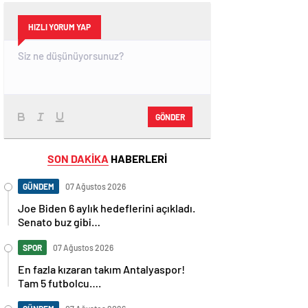
HIZLI YORUM YAP
GÖNDER
SON DAKİKA
HABERLERİ
GÜNDEM
07 Ağustos 2026
Joe Biden 6 aylık hedeflerini açıkladı.
Senato buz gibi…
SPOR
07 Ağustos 2026
En fazla kızaran takım Antalyaspor!
Tam 5 futbolcu….