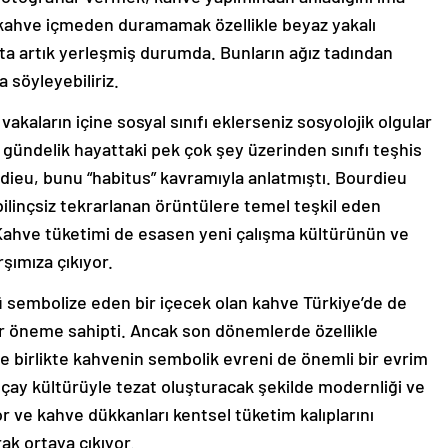
ahve içmeden duramamak özellikle beyaz yakalı
tta artık yerleşmiş durumda. Bunların ağız tadından
a söyleyebiliriz.
akaların içine sosyal sınıfı eklerseniz sosyolojik olgular
z gündelik hayattaki pek çok şey üzerinden sınıfı teşhis
rdieu, bunu “habitus” kavramıyla anlatmıştı. Bourdieu
bilinçsiz tekrarlanan örüntülere temel teşkil eden
. Kahve tüketimi de esasen yeni çalışma kültürünün ve
rşımıza çıkıyor.
ü sembolize eden bir içecek olan kahve Türkiye’de de
ir öneme sahipti. Ancak son dönemlerde özellikle
ile birlikte kahvenin sembolik evreni de önemli bir evrim
ay kültürüyle tezat oluşturacak şekilde modernliği ve
r ve kahve dükkanları kentsel tüketim kalıplarını
ak ortaya çıkıyor.