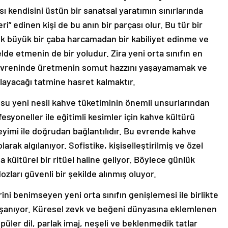
 kendisini üstün bir sanatsal yaratımın sınırlarında
i” edinen kişi de bu anın bir parçası olur. Bu tür bir
çok büyük bir çaba harcamadan bir kabiliyet edinme ve
lde etmenin de bir yoludur. Zira yeni orta sınıfın en
a evreninde üretmenin somut hazzını yaşayamamak ve
ğlayacağı tatmine hasret kalmaktır.
su yeni nesil kahve tüketiminin önemli unsurlarından
fesyoneller ile eğitimli kesimler için kahve kültürü
eyimi ile doğrudan bağlantılıdır. Bu evrende kahve
larak algılanıyor. Sofistike, kişiselleştirilmiş ve özel
ültürel bir ritüel haline geliyor. Böylece günlük
ozları güvenli bir şekilde alınmış oluyor.
rini benimseyen yeni orta sınıfın genişlemesi ile birlikte
aşanıyor. Küresel zevk ve beğeni dünyasına eklemlenen
püler dil, parlak imaj, neşeli ve beklenmedik tatlar