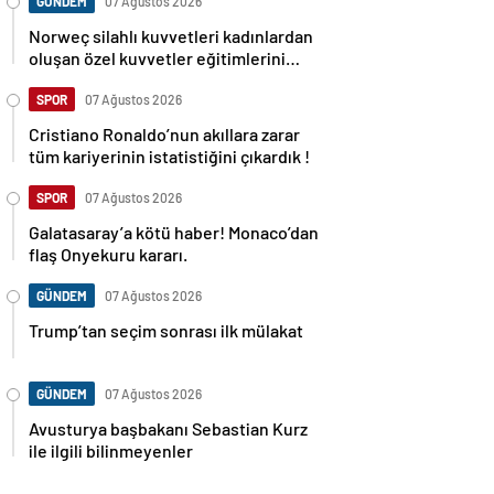
GÜNDEM
07 Ağustos 2026
Norweç silahlı kuvvetleri kadınlardan
oluşan özel kuvvetler eğitimlerini
başlattı.
SPOR
07 Ağustos 2026
Cristiano Ronaldo’nun akıllara zarar
tüm kariyerinin istatistiğini çıkardık !
SPOR
07 Ağustos 2026
Galatasaray’a kötü haber! Monaco’dan
flaş Onyekuru kararı.
GÜNDEM
07 Ağustos 2026
Trump’tan seçim sonrası ilk mülakat
GÜNDEM
07 Ağustos 2026
Avusturya başbakanı Sebastian Kurz
ile ilgili bilinmeyenler