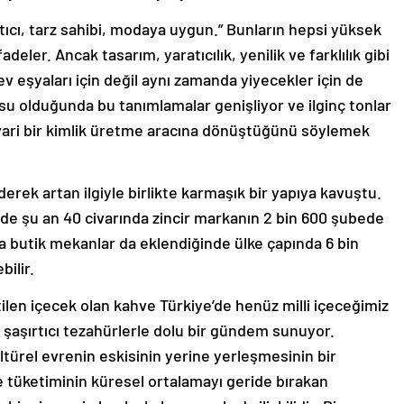
tıcı, tarz sahibi, modaya uygun.” Bunların hepsi yüksek
ifadeler. Ancak tasarım, yaratıcılık, yenilik ve farklılık gibi
v eşyaları için değil aynı zamanda yiyecekler için de
usu olduğunda bu tanımlamalar genişliyor ve ilginç tonlar
ari bir kimlik üretme aracına dönüştüğünü söylemek
derek artan ilgiyle birlikte karmaşık bir yapıya kavuştu.
zde şu an 40 civarında zincir markanın 2 bin 600 şubede
na butik mekanlar da eklendiğinde ülke çapında 6 bin
ilir.
en içecek olan kahve Türkiye’de henüz milli içeceğimiz
i şaşırtıcı tezahürlerle dolu bir gündem sunuyor.
ltürel evrenin eskisinin yerine yerleşmesinin bir
e tüketiminin küresel ortalamayı geride bırakan