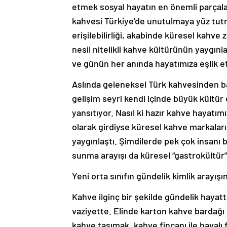
etmek sosyal hayatın en önemli parçalar
kahvesi Türkiye’de unutulmaya yüz tut
erişilebilirliği, akabinde küresel kahve
nesil nitelikli kahve kültürünün yaygın
ve günün her anında hayatımıza eşlik e
Aslında geleneksel Türk kahvesinden baş
gelişim seyri kendi içinde büyük kültür 
yansıtıyor. Nasıl ki hazır kahve hayatımı
olarak girdiyse küresel kahve markaları
yaygınlaştı. Şimdilerde pek çok insanı 
sunma arayışı da küresel “gastrokültür”
Yeni orta sınıfın gündelik kimlik arayış
Kahve ilginç bir şekilde gündelik haya
vaziyette. Elinde karton kahve bardağı
kahve taşımak, kahve fincanı ile havalı