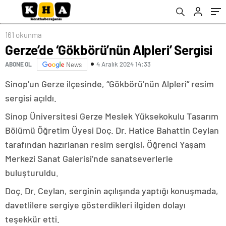
161 okunma
Gerze’de ‘Gökbörü’nün Alpleri’ Sergisi
4 Aralık 2024 14:33
ABONE OL
News
Sinop’un Gerze ilçesinde, “Gökbörü’nün Alpleri” resim
sergisi açıldı.
Sinop Üniversitesi Gerze Meslek Yüksekokulu Tasarım
Bölümü Öğretim Üyesi Doç. Dr. Hatice Bahattin Ceylan
tarafından hazırlanan resim sergisi, Öğrenci Yaşam
Merkezi Sanat Galerisi’nde sanatseverlerle
buluşturuldu.
Doç. Dr. Ceylan, serginin açılışında yaptığı konuşmada,
davetlilere sergiye gösterdikleri ilgiden dolayı
teşekkür etti.