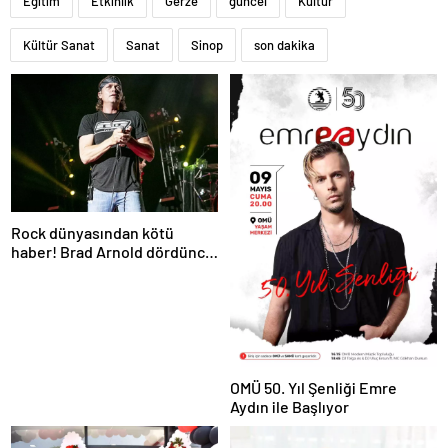
Eğitim
Etkinlik
Gerze
güncel
Kültür
Kültür Sanat
Sanat
Sinop
son dakika
Rock dünyasından kötü
haber! Brad Arnold dördüncü
evre kanser
OMÜ 50. Yıl Şenliği Emre
Aydın ile Başlıyor