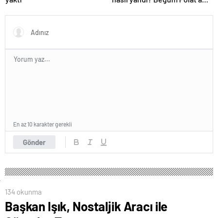
beklenmedik yasa dışı bahis
reklamı soruşturması…
En az 10 karakter gerekli
Gönder
134 okunma
Başkan Işık, Nostaljik Aracı ile