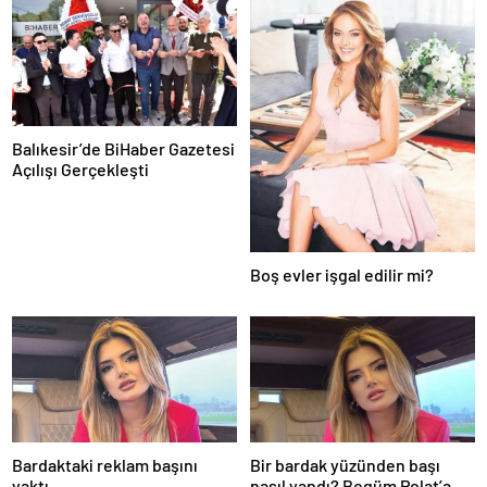
Balıkesir’de BiHaber Gazetesi
Açılışı Gerçekleşti
Boş evler işgal edilir mi?
Bardaktaki reklam başını
Bir bardak yüzünden başı
yaktı
nasıl yandı? Begüm Polat’a