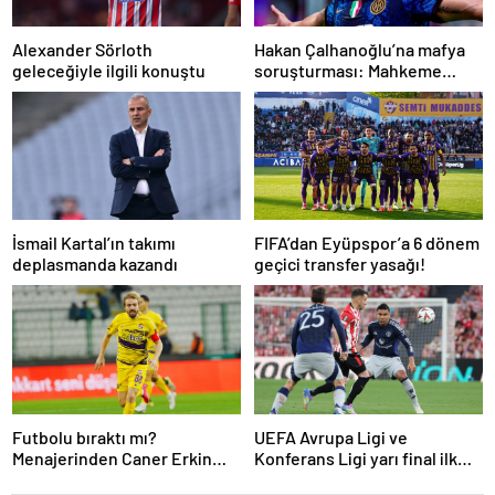
Alexander Sörloth
Hakan Çalhanoğlu’na mafya
geleceğiyle ilgili konuştu
soruşturması: Mahkeme
cezasını açıkladı
İsmail Kartal’ın takımı
FIFA’dan Eyüpspor’a 6 dönem
deplasmanda kazandı
geçici transfer yasağı!
Futbolu bıraktı mı?
UEFA Avrupa Ligi ve
Menajerinden Caner Erkin
Konferans Ligi yarı final ilk
açıklaması
maçları tamamlandı