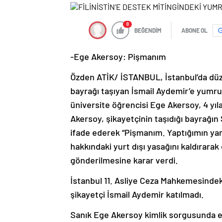
0
BEĞENDİM
ABONE OL
-Ege Akersoy: Pişmanım
Özden ATİK/ İSTANBUL, İstanbul’da düze
bayrağı taşıyan İsmail Aydemir’e yumruk
üniversite öğrencisi Ege Akersoy, 4 yıl
Akersoy, şikayetçinin taşıdığı bayrağı
ifade ederek “Pişmanım. Yaptığımın ya
hakkındaki yurt dışı yasağını kaldırarak
gönderilmesine karar verdi.
İstanbul 11. Asliye Ceza Mahkemesindek
şikayetçi İsmail Aydemir katılmadı.
Sanık Ege Akersoy kimlik sorgusunda e