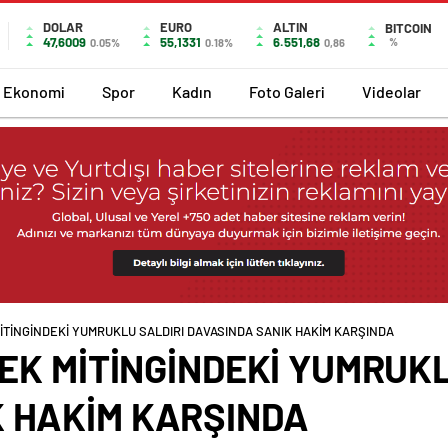
DOLAR
EURO
ALTIN
BITCOIN
47,6009
55,1331
6.551,68
%
0.05%
0.18%
0,86
Ekonomi
Spor
Kadın
Foto Galeri
Videolar
 MİTİNGİNDEKİ YUMRUKLU SALDIRI DAVASINDA SANIK HAKİM KARŞINDA
TEK MİTİNGİNDEKİ YUMRUK
K HAKİM KARŞINDA