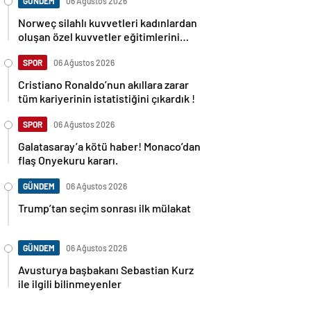
GÜNDEM
06 Ağustos 2026
Norweç silahlı kuvvetleri kadınlardan
oluşan özel kuvvetler eğitimlerini
başlattı.
SPOR
06 Ağustos 2026
Cristiano Ronaldo’nun akıllara zarar
tüm kariyerinin istatistiğini çıkardık !
SPOR
06 Ağustos 2026
Galatasaray’a kötü haber! Monaco’dan
flaş Onyekuru kararı.
GÜNDEM
06 Ağustos 2026
Trump’tan seçim sonrası ilk mülakat
GÜNDEM
06 Ağustos 2026
Avusturya başbakanı Sebastian Kurz
ile ilgili bilinmeyenler