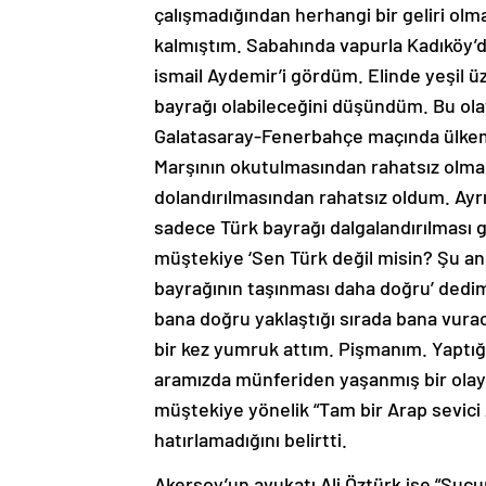
çalışmadığından herhangi bir geliri olm
kalmıştım. Sabahında vapurla Kadıköy’d
ismail Aydemir’i gördüm. Elinde yeşil ü
bayrağı olabileceğini düşündüm. Bu ol
Galatasaray-Fenerbahçe maçında ülkemiz
Marşının okutulmasından rahatsız olmal
dolandırılmasından rahatsız oldum. Ayr
sadece Türk bayrağı dalgalandırılması
müştekiye ‘Sen Türk değil misin? Şu an
bayrağının taşınması daha doğru’ dedim
bana doğru yaklaştığı sırada bana vur
bir kez yumruk attım. Pişmanım. Yaptığ
aramızda münferiden yaşanmış bir olaydı
müştekiye yönelik “Tam bir Arap sevici 
hatırlamadığını belirtti.
Akersoy’un avukatı Ali Öztürk ise “Suçu