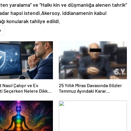
ten yaralama” ve “Halkı kin ve düşmanlığa alenen tahrik”
 kadar hapsi istendi.Akersoy, iddianamenin kabul
ğı konularak tahliye edildi.
a
 Nasıl Çalışır ve Ev
25 Yıllık Miras Davasında Gözler
ti Seçerken Nelere Dikkat
Temmuz Ayındaki Karar
iniz
Duruşmasına Çevrildi