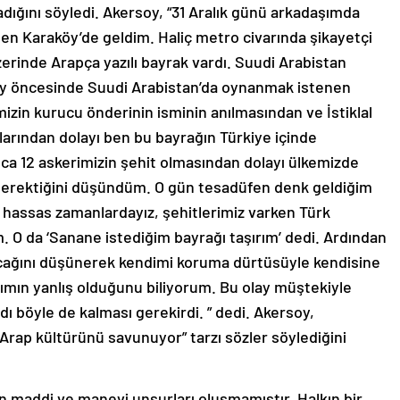
adığını söyledi. Akersoy, “31 Aralık günü arkadaşımda
en Karaköy’de geldim. Haliç metro civarında şikayetçi
zerinde Arapça yazılı bayrak vardı. Suudi Arabistan
ay öncesinde Suudi Arabistan’da oynanmak istenen
in kurucu önderinin isminin anılmasından ve İstiklal
arından dolayı ben bu bayrağın Türkiye içinde
ıca 12 askerimizin şehit olmasından dolayı ülkemizde
 gerektiğini düşündüm. O gün tesadüfen denk geldiğim
 hassas zamanlardayız, şehitlerimiz varken Türk
. O da ‘Sanane istediğim bayrağı taşırım’ dedi. Ardından
acağını düşünerek kendimi koruma dürtüsüyle kendisine
ımın yanlış olduğunu biliyorum. Bu olay müştekiyle
 böyle de kalması gerekirdi. ” dedi. Akersoy,
Arap kültürünü savunuyor” tarzı sözler söylediğini
n maddi ve manevi unsurları oluşmamıştır. Halkın bir