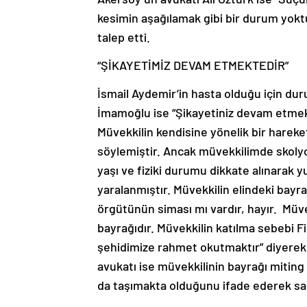
kesimin aşağılamak gibi bir durum yoktu
talep etti.
“ŞİKAYETİMİZ DEVAM ETMEKTEDİR”
İsmail Aydemir’in hasta olduğu için du
İmamoğlu ise “Şikayetiniz devam etmek
Müvekkilin kendisine yönelik bir harek
söylemiştir. Ancak müvekkilimde skolyoz
yaşı ve fiziki durumu dikkate alınarak
yaralanmıştır. Müvekkilin elindeki bayrak 
örgütünün siması mı vardır, hayır. Müve
bayrağıdır. Müvekkilin katılma sebebi Fil
şehidimize rahmet okutmaktır” diyerek s
avukatı ise müvekkilinin bayrağı miting 
da taşımakta olduğunu ifade ederek sanı