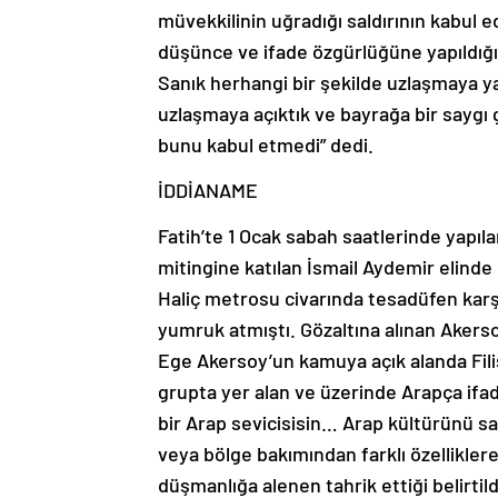
müvekkilinin uğradığı saldırının kabul 
düşünce ve ifade özgürlüğüne yapıldığın
Sanık herhangi bir şekilde uzlaşmaya y
uzlaşmaya açıktık ve bayrağa bir saygı
bunu kabul etmedi” dedi.
İDDİANAME
Fatih’te 1 Ocak sabah saatlerinde yapılan
mitingine katılan İsmail Aydemir elinde
Haliç metrosu civarında tesadüfen karşı
yumruk atmıştı. Gözaltına alınan Aker
Ege Akersoy’un kamuya açık alanda Fili
grupta yer alan ve üzerinde Arapça ifa
bir Arap sevicisisin… Arap kültürünü sav
veya bölge bakımından farklı özelliklere
düşmanlığa alenen tahrik ettiği belirtil