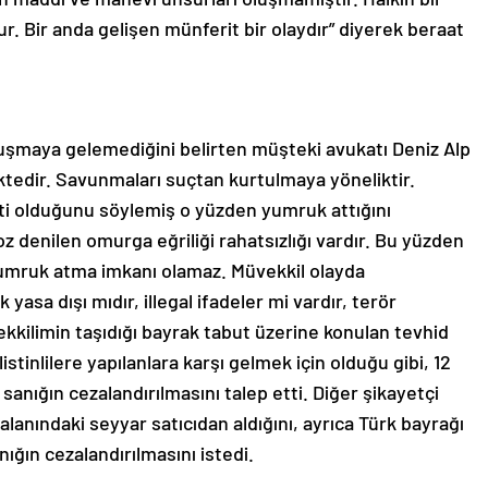
r. Bir anda gelişen münferit bir olaydır” diyerek beraat
ruşmaya gelemediğini belirten müşteki avukatı Deniz Alp
tedir. Savunmaları suçtan kurtulmaya yöneliktir.
eti olduğunu söylemiş o yüzden yumruk attığını
 denilen omurga eğriliği rahatsızlığı vardır. Bu yüzden
 yumruk atma imkanı olamaz. Müvekkil olayda
yasa dışı mıdır, illegal ifadeler mi vardır, terör
kkilimin taşıdığı bayrak tabut üzerine konulan tevhid
istinlilere yapılanlara karşı gelmek için olduğu gibi, 12
anığın cezalandırılmasını talep etti. Diğer şikayetçi
alanındaki seyyar satıcıdan aldığını, ayrıca Türk bayrağı
ğın cezalandırılmasını istedi.