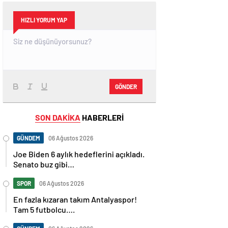
HIZLI YORUM YAP
GÖNDER
SON DAKİKA
HABERLERİ
GÜNDEM
06 Ağustos 2026
Joe Biden 6 aylık hedeflerini açıkladı.
Senato buz gibi…
SPOR
06 Ağustos 2026
En fazla kızaran takım Antalyaspor!
Tam 5 futbolcu….