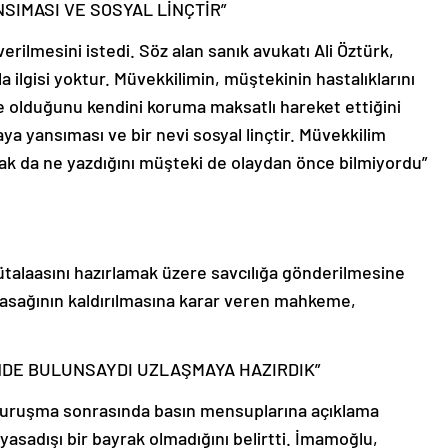
SIMASI VE SOSYAL LİNÇTİR”
erilmesini istedi. Söz alan sanık avukatı Ali Öztürk,
a ilgisi yoktur. Müvekkilimin, müştekinin hastalıklarını
e olduğunu kendini koruma maksatlı hareket ettiğini
ya yansıması ve bir nevi sosyal linçtir. Müvekkilim
rak da ne yazdığını müşteki de olaydan önce bilmiyordu”
alaasını hazırlamak üzere savcılığa gönderilmesine
 yasağının kaldırılmasına karar veren mahkeme,
NDE BULUNSAYDI UZLAŞMAYA HAZIRDIK”
duruşma sonrasında basın mensuplarına açıklama
yasadışı bir bayrak olmadığını belirtti. İmamoğlu,