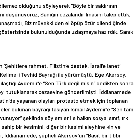
edilemez olduğunu söyleyerek “Böyle bir saldırının
ı düşünüyoruz. Sanığın cezalandırılmasını talep ettik.
anaşmadı. Biz müvekkilden el öpüp özür dilendiğinde
 gösterisinde bulunulduğunda uzlaşmaya hazırdık. Sanık
 ‘Şehitlere rahmet, Filistin’e destek, İsrail’e lanet’
 Kelime-i Tevhid Bayrağı ile yürümüştü. Ege Akersoy,
laştığı Aydemir’e “Sen Türk değil misin” dedikten sonra
soy tutuklanarak cezaevine gönderilmişti. İddianamede
stin’de yaşanan olayları protesto etmek için toplanan
deler bulunan bayrağı taşıyan İsmail Aydemir’e “Sen tam
unuyor” şeklinde söylemler ile halkın sosyal sınıf, ırk
 sahip bir kesimini, diğer bir kesimi aleyhine kin ve
di. İddianamede, şüpheli Akersoy’un “Basit bir tıbbi