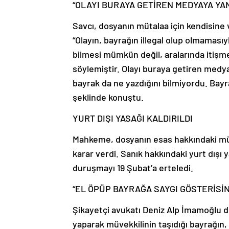
“OLAYI BURAYA GETİREN MEDYAYA YAN
Savcı, dosyanın mütalaa için kendisine v
“Olayın, bayrağın illegal olup olmamasıyl
bilmesi mümkün değil, aralarında itişm
söylemiştir. Olayı buraya getiren medya
bayrak da ne yazdığını bilmiyordu. Bay
şeklinde konuştu.
YURT DIŞI YASAĞI KALDIRILDI
Mahkeme, dosyanın esas hakkındaki müt
karar verdi. Sanık hakkındaki yurt dışı
duruşmayı 19 Şubat’a erteledi.
“EL ÖPÜP BAYRAĞA SAYGI GÖSTERİSİ
Şikayetçi avukatı Deniz Alp İmamoğlu 
yaparak müvekkilinin taşıdığı bayrağın, 