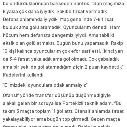
bulundurduklarından bahseden Santos, “Son maçımıza
kıyasla çok daha iyiydik. Rakibe fırsat vermedik.
Defans anlamında iyiydik. Maç genelinde 7-8 fırsat
bulduk ama golü atamadık. Oyuncularım denedi. Hem
hücum hem defansta dengemiz iyiydi. Ama tabii ki
eksik olan golü atmaktı. Bugün bunu yapamadık. Rakip
10 kişi kalınca oyuncularım çok efor sarf etti. İkinci yarı
da 3-4 fırsat yakaladık ama gol olmadı. Çok çabaladık
ama bir şekilde gol atamadığımız için 2 puan kaybettik”
ifadelerini kullandı.
“Elimizdeki oyunculara odaklanmalıyız”
Ofansif yönde transfer düşünüp düşünmediğiyle
alakalı gelen bir soruya ise Portekizli teknik adam, “Bu
takım 3 maçta toplam 11 gol attı. Ofansif anlamda fırsat
yakalayabiliyor ama bugün top girmedi. Geçen maçta
fırsat yakalıyoruz ama gol olmadı. Rakip kaleci de