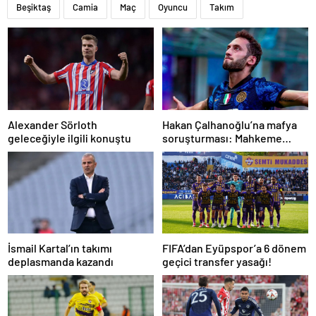
Beşiktaş
Camia
Maç
Oyuncu
Takım
Alexander Sörloth
Hakan Çalhanoğlu’na mafya
geleceğiyle ilgili konuştu
soruşturması: Mahkeme
cezasını açıkladı
İsmail Kartal’ın takımı
FIFA’dan Eyüpspor’a 6 dönem
deplasmanda kazandı
geçici transfer yasağı!