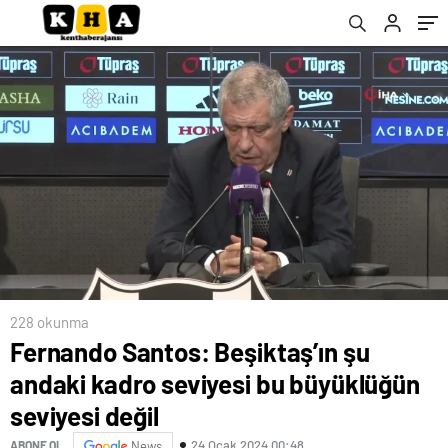
228 okunma
Fernando Santos: Beşiktaş’ın şu
andaki kadro seviyesi bu büyüklüğün
seviyesi değil
24 Ocak 2024 00:48
ABONE OL
News