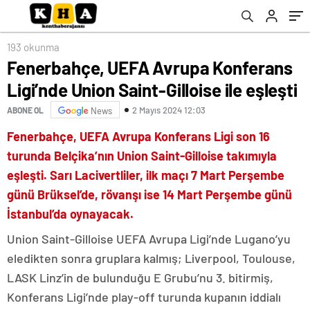
193 okunma
Fenerbahçe, UEFA Avrupa Konferans
Ligi’nde Union Saint-Gilloise ile eşleşti
2 Mayıs 2024 12:03
ABONE OL
News
Fenerbahçe, UEFA Avrupa Konferans Ligi son 16
turunda Belçika’nın Union Saint-Gilloise takımıyla
eşleşti. Sarı Lacivertliler, ilk maçı 7 Mart Perşembe
günü Brüksel’de, rövanşı ise 14 Mart Perşembe günü
İstanbul’da oynayacak.
Union Saint-Gilloise UEFA Avrupa Ligi’nde Lugano’yu
eledikten sonra gruplara kalmış; Liverpool, Toulouse,
LASK Linz’in de bulunduğu E Grubu’nu 3. bitirmiş,
Konferans Ligi’nde play-off turunda kupanın iddialı