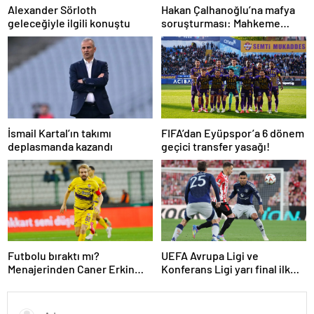
Alexander Sörloth
Hakan Çalhanoğlu’na mafya
geleceğiyle ilgili konuştu
soruşturması: Mahkeme
cezasını açıkladı
İsmail Kartal’ın takımı
FIFA’dan Eyüpspor’a 6 dönem
deplasmanda kazandı
geçici transfer yasağı!
Futbolu bıraktı mı?
UEFA Avrupa Ligi ve
Menajerinden Caner Erkin
Konferans Ligi yarı final ilk
açıklaması
maçları tamamlandı