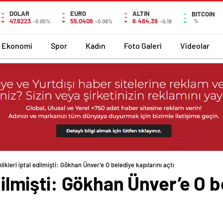
DOLAR
EURO
ALTIN
BITCOIN
47,6223
55,0406
6.484,39
%
-0.05%
-0.08%
-0,18
Ekonomi
Spor
Kadın
Foto Galeri
Videolar
likleri iptal edilmişti: Gökhan Ünver’e O belediye kapılarını açtı
edilmişti: Gökhan Ünver’e O b