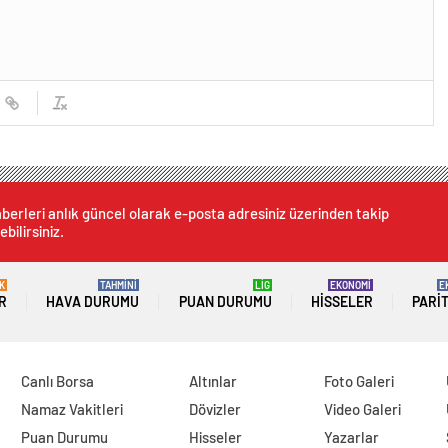
berleri anlık güncel olarak e-posta adresiniz üzerinden takip
ebilirsiniz.
K
TAHMİNİ
LİG
EKONOMİ
E
R
HAVA DURUMU
PUAN DURUMU
HISSELER
PARI
Canlı Borsa
Altınlar
Foto Galeri
Namaz Vakitleri
Dövizler
Video Galeri
Puan Durumu
Hisseler
Yazarlar