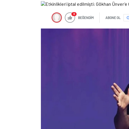
0
BEĞENDİM
ABONE OL