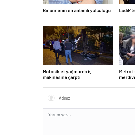
Bir annenin en anlamlı yolculuğu
Ladik’t
Motosiklet yağmurda iş
Metro 
makinesine çarptı
merdiv
genç ka