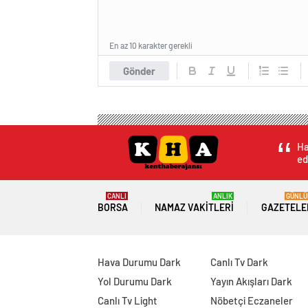
En az 10 karakter gerekli
Gönder
Ha
ed
CANLI
ANLIK
GÜNLÜ
BORSA
NAMAZ VAKITLERI
GAZETELE
Hava Durumu Dark
Canlı Tv Dark
Yol Durumu Dark
Yayın Akışları Dark
Canlı Tv Light
Nöbetçi Eczaneler