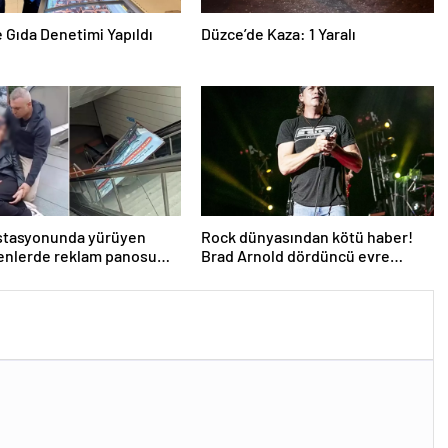
e Gıda Denetimi Yapıldı
Düzce’de Kaza: 1 Yaralı
istasyonunda yürüyen
Rock dünyasından kötü haber!
enlerde reklam panosu
Brad Arnold dördüncü evre
dının üzerine düştü
kanser