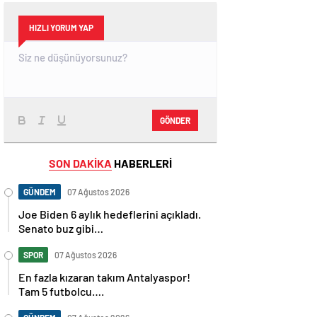
HIZLI YORUM YAP
GÖNDER
SON DAKİKA
HABERLERİ
GÜNDEM
07 Ağustos 2026
Joe Biden 6 aylık hedeflerini açıkladı.
Senato buz gibi…
SPOR
07 Ağustos 2026
En fazla kızaran takım Antalyaspor!
Tam 5 futbolcu….