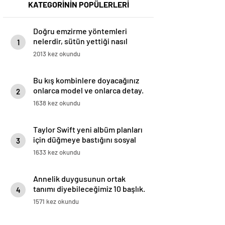
KATEGORİNİN POPÜLERLERİ
Doğru emzirme yöntemleri
nelerdir, sütün yettiği nasıl
1
anlaşılır?
2013 kez okundu
Bu kış kombinlere doyacağınız
onlarca model ve onlarca detay.
2
1638 kez okundu
Taylor Swift yeni albüm planları
için düğmeye bastığını sosyal
3
medyadan duyurdu!
1633 kez okundu
Annelik duygusunun ortak
tanımı diyebileceğimiz 10 başlık.
4
1571 kez okundu