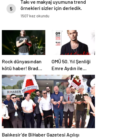
Takı ve makyaj uyumuna trend
örnekleri sizler için derledik.
5
1507 kez okundu
Rock dünyasından
OMÜ 50. Yıl Şenliği
kötü haber! Brad
Emre Aydın ile
Arnold dördüncü
Başlıyor
evre kanser
Balıkesir’de BiHaber Gazetesi Açılışı