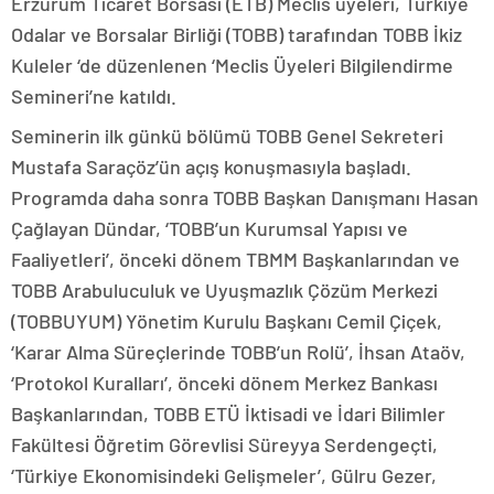
Erzurum Ticaret Borsası (ETB) Meclis üyeleri, Türkiye
Odalar ve Borsalar Birliği (TOBB) tarafından TOBB İkiz
Kuleler ‘de düzenlenen ‘Meclis Üyeleri Bilgilendirme
Semineri’ne katıldı.
Seminerin ilk günkü bölümü TOBB Genel Sekreteri
Mustafa Saraçöz’ün açış konuşmasıyla başladı.
Programda daha sonra TOBB Başkan Danışmanı Hasan
Çağlayan Dündar, ‘TOBB’un Kurumsal Yapısı ve
Faaliyetleri’, önceki dönem TBMM Başkanlarından ve
TOBB Arabuluculuk ve Uyuşmazlık Çözüm Merkezi
(TOBBUYUM) Yönetim Kurulu Başkanı Cemil Çiçek,
‘Karar Alma Süreçlerinde TOBB’un Rolü’, İhsan Ataöv,
‘Protokol Kuralları’, önceki dönem Merkez Bankası
Başkanlarından, TOBB ETÜ İktisadi ve İdari Bilimler
Fakültesi Öğretim Görevlisi Süreyya Serdengeçti,
‘Türkiye Ekonomisindeki Gelişmeler’, Gülru Gezer,