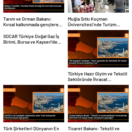
Tarım ve Orman Bakanı:
Muğla Sıtkı Koçman
Kırsal kalkınmada gençlere
Üniversitesi’nde Turizm
ve kadınlara pozitif ayrımcılık
Sektörü ve Öğrenciler
yapıyoruz
Buluştu
SOCAR Türkiye Doğal Gaz İş
Birimi, Bursa ve Kayseri’de
Şebeke Uzunluğunu Artıracak
Türkiye Hazır Giyim ve Tekstil
Sektöründe İhracat
Hedeflerini Açıkladı
Türk Şirketleri Dünyanın En
Ticaret Bakanı: Tekstil ve