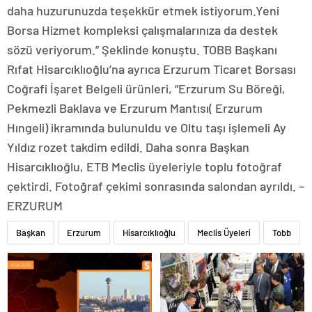
daha huzurunuzda teşekkür etmek istiyorum.Yeni
Borsa Hizmet kompleksi çalışmalarınıza da destek
sözü veriyorum.” Şeklinde konuştu. TOBB Başkanı
Rıfat Hisarcıklıoğlu’na ayrıca Erzurum Ticaret Borsası
Coğrafi İşaret Belgeli ürünleri, “Erzurum Su Böreği,
Pekmezli Baklava ve Erzurum Mantısı( Erzurum
Hıngeli) ikramında bulunuldu ve Oltu taşı işlemeli Ay
Yıldız rozet takdim edildi. Daha sonra Başkan
Hisarcıklıoğlu, ETB Meclis üyeleriyle toplu fotoğraf
çektirdi. Fotoğraf çekimi sonrasında salondan ayrıldı. –
ERZURUM
Başkan
Erzurum
Hisarcıklıoğlu
Meclis Üyeleri
Tobb