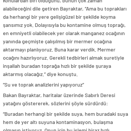
konulardan biri olduğunu, bunun çok zaman
alabileceğini dile getiren Bayraktar, “Ama bu toprakları
da herhangi bir yere gelişigüzel bir şekilde koyma
şansımız yok. Dolayısıyla bu kontamine olmuş toprağı,
en emniyetli olabilecek yer olarak manganez ocağının
yanında geçmişte çalışılmış bir mermer ocağına
aktarmayı planlıyoruz. Buna karar verdik. Mermer
ocağını hazırlıyoruz. Gerekli tedbirleri almak suretiyle
inşallah buradan toprağa hızlı bir şekilde şuraya
aktarmış olacağız.” diye konuştu.
“Su ve toprak analizlerini yapıyoruz”
Bakan Bayraktar, haritalar üzerinde Sabırlı Deresi
yatağını göstererek, sözlerini şöyle sürdürdü:
“Buradan herhangi bir şekilde suya, hem buradaki suya
hem de yer altı suyuna kontaminasyon, bulaşma
olmasın istiyoruz. Onun için bu işlemi biraz hızlı