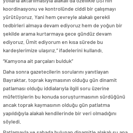
yollarla aktarılmasıyla alakalı da özellikle DSİ’nin
koordinasyonu ve kontrolünde ciddi bir çalışmayı
yürütüyoruz. Yani hem çevreyle alakalı gerekli
tedbirleri almaya devam ediyoruz hem de yoğun bir
şekilde arama kurtarmaya gece gündüz devam
ediyoruz. Ümit ediyorum en kısa sürede bu
kardeşlerimize ulaşırız.” ifadelerini kullandı.
“Kamyona ait parçaları bulduk”
Daha sonra gazetecilerin sorularını yanıtlayan
Bayraktar, toprak kaymasının olduğu gün dinamit
patlaması olduğu iddialarıyla ilgili soru üzerine
müfettişlerin bu konuda soruşturmasının sürdüğünü
ancak toprak kaymasının olduğu gün patlatma
yapıldığıyla alakalı kendilerinde bir veri olmadığını
söyledi.
Patlamayla ve sahada bulunan dinamitle alakalı şu ana