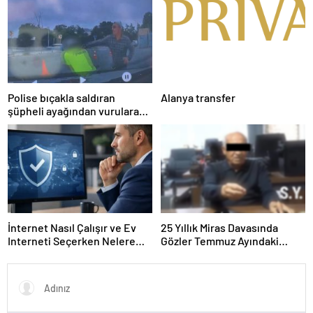
Polise bıçakla saldıran
Alanya transfer
şüpheli ayağından vurularak
yakalandı
İnternet Nasıl Çalışır ve Ev
25 Yıllık Miras Davasında
Interneti Seçerken Nelere
Gözler Temmuz Ayındaki
Dikkat Etmelisiniz
Karar Duruşmasına Çevrildi