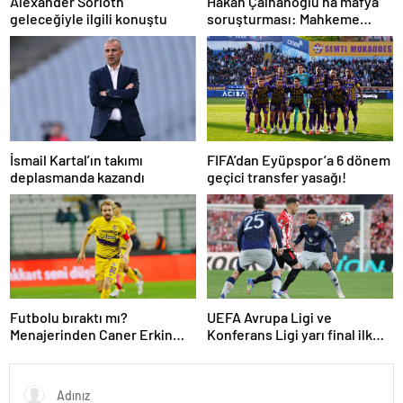
Alexander Sörloth
Hakan Çalhanoğlu’na mafya
geleceğiyle ilgili konuştu
soruşturması: Mahkeme
cezasını açıkladı
İsmail Kartal’ın takımı
FIFA’dan Eyüpspor’a 6 dönem
deplasmanda kazandı
geçici transfer yasağı!
Futbolu bıraktı mı?
UEFA Avrupa Ligi ve
Menajerinden Caner Erkin
Konferans Ligi yarı final ilk
açıklaması
maçları tamamlandı