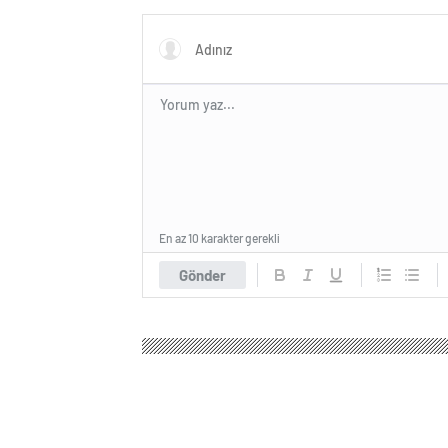
En az 10 karakter gerekli
Gönder
Kent Haber Ajansı
Ekonomi
Borsa
Ordu Arı Y
Ordu Arı Yetiştiric