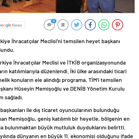
0
News
ye İhracatçılar Meclisi’ni temsilen heyet başkanı
lundu.
rkiye İhracatçılar Meclisi ve İTKİB organizasyonunda
ın katılımlarıyla düzenlendi. İki ülke arasındaki ticari
nelik konuların ele alındığı programa, TİM’i temsilen
aşkanı Hüseyin Memişoğlu ve DENİB Yönetim Kurulu
m sağladı.
 başkanları ile dış ticaret oyuncularının bulunduğu
kan Memişoğlu, geniş katılımlı bir heyetle, bölgenin en
da bulunmaktan büyük mutluluk duyduklarını belirtti.
yılında dünyanın en büyük 11. ekonomisi olduğunu ifade