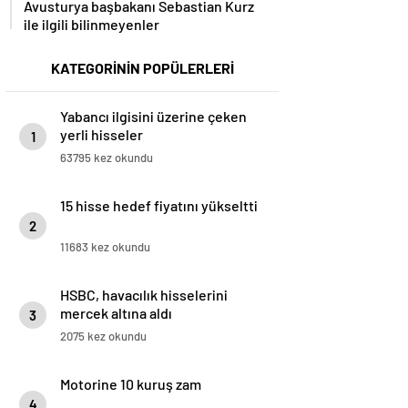
ile ilgili bilinmeyenler
KATEGORİNİN POPÜLERLERİ
Yabancı ilgisini üzerine çeken
yerli hisseler
1
63795 kez okundu
15 hisse hedef fiyatını yükseltti
2
11683 kez okundu
HSBC, havacılık hisselerini
mercek altına aldı
3
2075 kez okundu
Motorine 10 kuruş zam
4