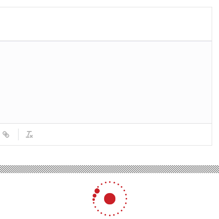
etiştiricileri Birliği Başkanı: Marketlerde Satılan Bal Ürünleri Sahte ve Zararlı
ileri Birliği Başkanı: Market