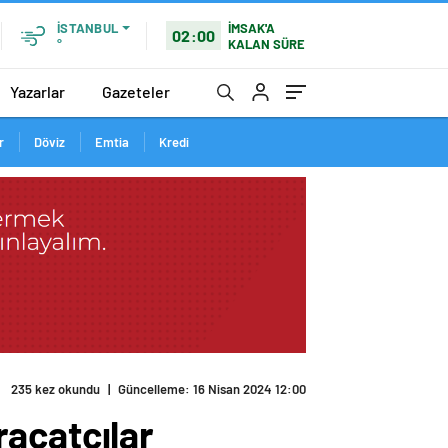
İMSAK'A
İSTANBUL
02:00
KALAN SÜRE
°
Yazarlar
Gazeteler
r
Döviz
Emtia
Kredi
maslarda bulundu
acatçılar