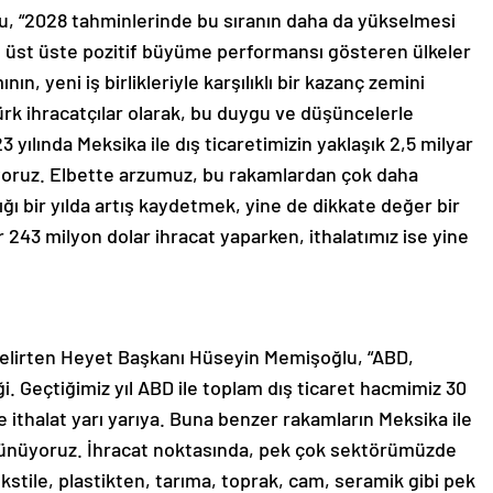
, “2028 tahminlerinde bu sıranın daha da yükselmesi
e üst üste pozitif büyüme performansı gösteren ülkeler
ın, yeni iş birlikleriyle karşılıklı bir kazanç zemini
rk ihracatçılar olarak, bu duygu ve düşüncelerle
yılında Meksika ile dış ticaretimizin yaklaşık 2,5 milyar
rüyoruz. Elbette arzumuz, bu rakamlardan çok daha
ığı bir yılda artış kaydetmek, yine de dikkate değer bir
ar 243 milyon dolar ihracat yaparken, ithalatımız ise yine
belirten Heyet Başkanı Hüseyin Memişoğlu, “ABD,
i. Geçtiğimiz yıl ABD ile toplam dış ticaret hacmimiz 30
e ithalat yarı yarıya. Buna benzer rakamların Meksika ile
şünüyoruz. İhracat noktasında, pek çok sektörümüzde
ekstile, plastikten, tarıma, toprak, cam, seramik gibi pek