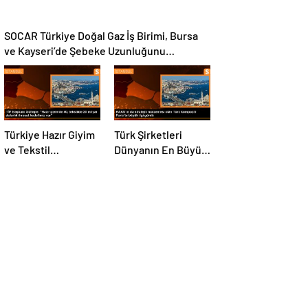
SOCAR Türkiye Doğal Gaz İş Birimi, Bursa
ve Kayseri’de Şebeke Uzunluğunu
Artıracak
Türkiye Hazır Giyim
Türk Şirketleri
ve Tekstil
Dünyanın En Büyük
Sektöründe İhracat
Kompozit
Hedeflerini Açıkladı
Malzemeler
Fuarında