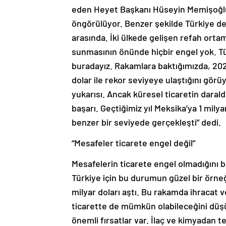
eden Heyet Başkanı Hüseyin Memişoğlu
öngörülüyor. Benzer şekilde Türkiye d
arasında. İki ülkede gelişen refah ortamın
sunmasının önünde hiçbir engel yok. Tü
buradayız. Rakamlara baktığımızda, 2023 
dolar ile rekor seviyeye ulaştığını gö
yukarısı. Ancak küresel ticaretin darald
başarı. Geçtiğimiz yıl Meksika’ya 1 mily
benzer bir seviyede gerçekleşti” dedi.
“Mesafeler ticarete engel değil”
Mesafelerin ticarete engel olmadığını 
Türkiye için bu durumun güzel bir örneğ
milyar doları aştı. Bu rakamda ihracat v
ticarette de mümkün olabileceğini dü
önemli fırsatlar var. İlaç ve kimyadan t