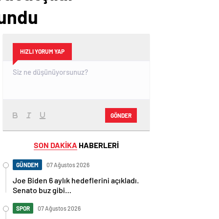
lundu
HIZLI YORUM YAP
GÖNDER
SON DAKİKA
HABERLERİ
GÜNDEM
07 Ağustos 2026
Joe Biden 6 aylık hedeflerini açıkladı.
Senato buz gibi…
SPOR
07 Ağustos 2026
En fazla kızaran takım Antalyaspor!