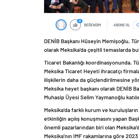
0
BEĞENDİM
ABONE OL
DENİB Başkanı Hüseyin Memişoğlu, Türki
olarak Meksika’da çeşitli temaslarda bu
Ticaret Bakanlığı koordinasyonunda, Tü
Meksika Ticaret Heyeti ihracatçı firmalar
ilişkilerin daha da güçlendirilmesine yö
Meksika heyet başkanı olarak DENİB B
Muhasip Üyesi Selim Yaymanoğlu katılı
Meksika’da farklı kurum ve kuruluşların
etkinliğin açılış konuşmasını yapan Baş
önemli pazarlarından biri olan Meksika’
Meksika’nın IMF rakamlarına göre 2023 