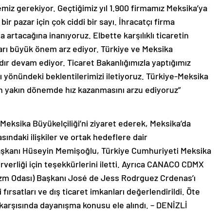
miz gerekiyor. Geçtiğimiz yıl 1.900 firmamız Meksika’ya
bir pazar için çok ciddi bir sayı. İhracatçı firma
rtacağına inanıyoruz. Elbette karşılıklı ticaretin
ları büyük önem arz ediyor. Türkiye ve Meksika
dır devam ediyor. Ticaret Bakanlığımızla yaptığımız
yönündeki beklentilerimizi iletiyoruz. Türkiye-Meksika
ın yakın dönemde hız kazanmasını arzu ediyoruz”
eksika Büyükelçiliği’ni ziyaret ederek, Meksika’da
sındaki ilişkiler ve ortak hedeflere dair
şkanı Hüseyin Memişoğlu, Türkiye Cumhuriyeti Meksika
rverliği için teşekkürlerini iletti. Ayrıca CANACO CDMX
izm Odası) Başkanı José de Jess Rodrguez Crdenas’ı
i fırsatları ve dış ticaret imkanları değerlendirildi. Öte
 karşısında dayanışma konusu ele alındı. – DENİZLİ