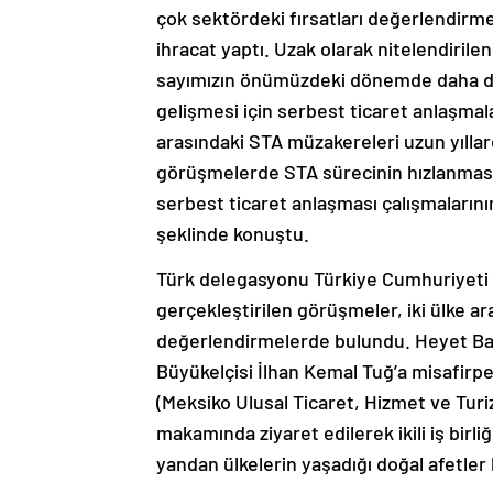
çok sektördeki fırsatları değerlendirme
ihracat yaptı. Uzak olarak nitelendirilen 
sayımızın önümüzdeki dönemde daha da a
gelişmesi için serbest ticaret anlaşma
arasındaki STA müzakereleri uzun yıllar
görüşmelerde STA sürecinin hızlanması 
serbest ticaret anlaşması çalışmaların
şeklinde konuştu.
Türk delegasyonu Türkiye Cumhuriyeti M
gerçekleştirilen görüşmeler, iki ülke ara
değerlendirmelerde bulundu. Heyet Ba
Büyükelçisi İlhan Kemal Tuğ’a misafirpe
(Meksiko Ulusal Ticaret, Hizmet ve Tur
makamında ziyaret edilerek ikili iş birliğ
yandan ülkelerin yaşadığı doğal afetler