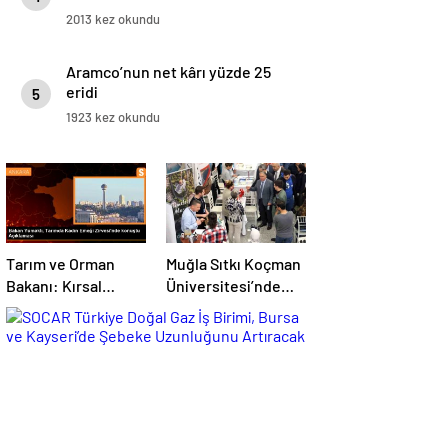
2013 kez okundu
Aramco’nun net kârı yüzde 25
eridi
5
1923 kez okundu
Tarım ve Orman
Muğla Sıtkı Koçman
Bakanı: Kırsal
Üniversitesi’nde
kalkınmada
Turizm Sektörü ve
gençlere ve
Öğrenciler Buluştu
kadınlara pozitif
ayrımcılık yapıyoruz