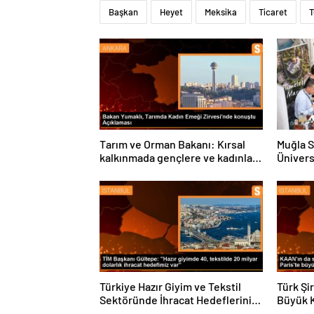
Başkan
Heyet
Meksika
Ticaret
T
Tarım ve Orman Bakanı: Kırsal
Muğla S
kalkınmada gençlere ve kadınlara
Ünivers
pozitif ayrımcılık yapıyoruz
ve Öğre
Türkiye Hazır Giyim ve Tekstil
Türk Şi
Sektöründe İhracat Hedeflerini
Büyük 
Açıkladı
Fuarın