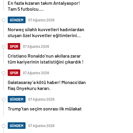
Tam 5 futbolcu….
GÜNDEM
07 Ağustos 2026
Norweç silahlı kuvvetleri kadınlardan
oluşan özel kuvvetler eğitimlerini
başlattı.
SPOR
07 Ağustos 2026
Cristiano Ronaldo’nun akıllara zarar
tüm kariyerinin istatistiğini çıkardık !
SPOR
07 Ağustos 2026
Galatasaray’a kötü haber! Monaco’dan
flaş Onyekuru kararı.
GÜNDEM
07 Ağustos 2026
Trump’tan seçim sonrası ilk mülakat
GÜNDEM
07 Ağustos 2026
Avusturya başbakanı Sebastian Kurz