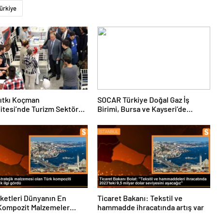
ürkiye
ıtkı Koçman
SOCAR Türkiye Doğal Gaz İş
itesi’nde Turizm Sektörü
Birimi, Bursa ve Kayseri’de
nciler Buluştu
Şebeke Uzunluğunu Artıracak
rketleri Dünyanın En
Ticaret Bakanı: Tekstil ve
Kompozit Malzemeler
hammadde ihracatında artış var
da