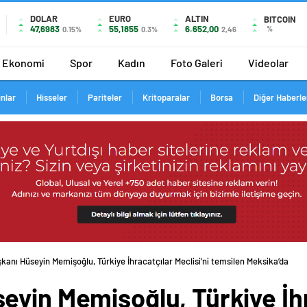
DOLAR
EURO
ALTIN
BITCOIN
47,6983
55,1855
6.652,00
%
0.15%
0.3%
2,46
Ekonomi
Spor
Kadın
Foto Galeri
Videolar
ınlar
Hisseler
Pariteler
Kritoparalar
Borsa
Diğer Haberle
anı Hüseyin Memişoğlu, Türkiye İhracatçılar Meclisi’ni temsilen Meksika’da te
eyin Memişoğlu, Türkiye İhr