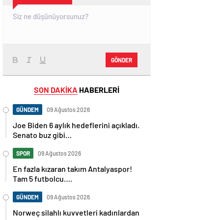
GÖNDER
SON DAKİKA
HABERLERİ
GÜNDEM
09 Ağustos 2026
Joe Biden 6 aylık hedeflerini açıkladı.
Senato buz gibi…
SPOR
09 Ağustos 2026
En fazla kızaran takım Antalyaspor!
Tam 5 futbolcu….
GÜNDEM
09 Ağustos 2026
Norweç silahlı kuvvetleri kadınlardan