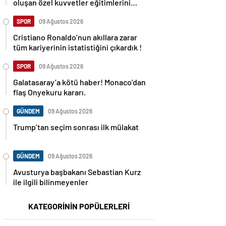
oluşan özel kuvvetler eğitimlerini
başlattı.
SPOR
09 Ağustos 2026
Cristiano Ronaldo’nun akıllara zarar
tüm kariyerinin istatistiğini çıkardık !
SPOR
09 Ağustos 2026
Galatasaray’a kötü haber! Monaco’dan
flaş Onyekuru kararı.
GÜNDEM
09 Ağustos 2026
Trump’tan seçim sonrası ilk mülakat
GÜNDEM
09 Ağustos 2026
Avusturya başbakanı Sebastian Kurz
ile ilgili bilinmeyenler
KATEGORİNİN POPÜLERLERİ