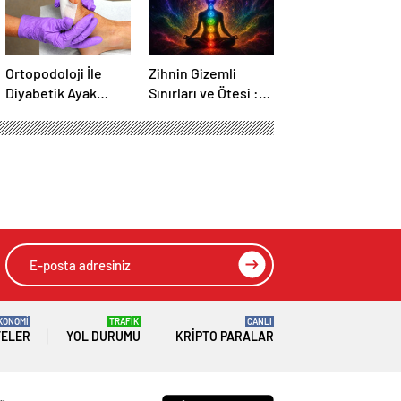
Ortopodoloji İle
Zihnin Gizemli
Diyabetik Ayak
Sınırları ve Ötesi :
Yarası Tedavisi
Nasılnedir.com
KONOMİ
TRAFİK
CANLI
TELER
YOL DURUMU
KRIPTO PARALAR