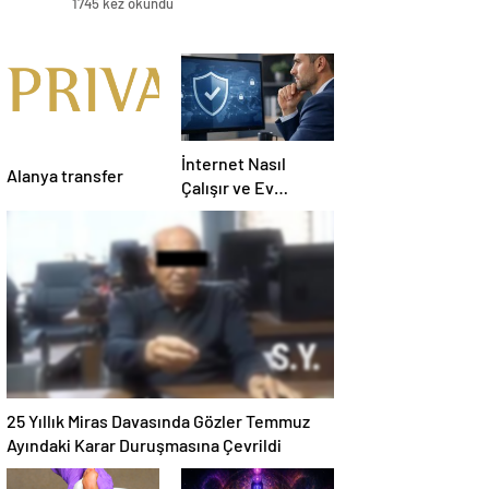
1745 kez okundu
İnternet Nasıl
Alanya transfer
Çalışır ve Ev
Interneti Seçerken
Nelere Dikkat
Etmelisiniz
25 Yıllık Miras Davasında Gözler Temmuz
Ayındaki Karar Duruşmasına Çevrildi