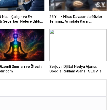
 Nasıl Çalışır ve Ev
25 Yıllık Miras Davasında Gözler
ti Seçerken Nelere Dikkat
Temmuz Ayındaki Karar
iniz
Duruşmasına Çevrildi
izemli Sınırları ve Ötesi :
Serjoy : Dijital Medya Ajansı,
dir.com
Google Reklam Ajansı, SEO Ajansı
ve Web Tasarım Ajansı