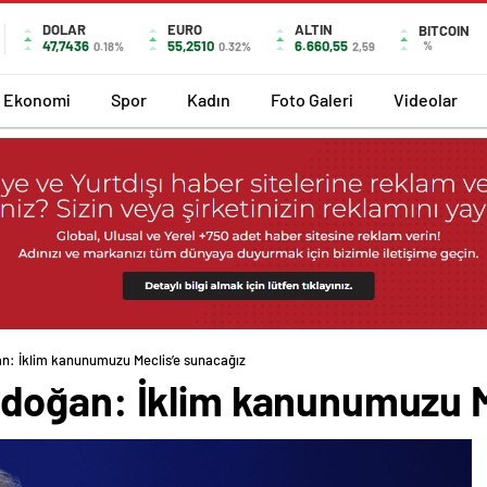
DOLAR
EURO
ALTIN
BITCOIN
47,7436
55,2510
6.660,55
%
0.18%
0.32%
2,59
Ekonomi
Spor
Kadın
Foto Galeri
Videolar
: İklim kanunumuzu Meclis’e sunacağız
oğan: İklim kanunumuzu M