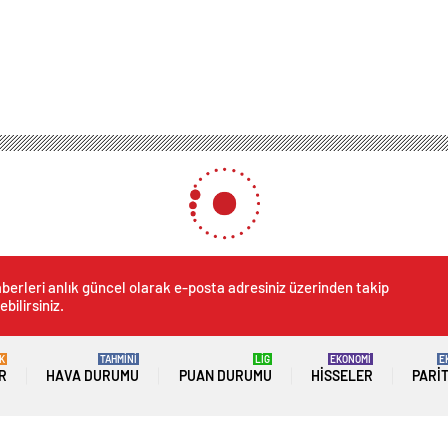
berleri anlık güncel olarak e-posta adresiniz üzerinden takip
ebilirsiniz.
K
TAHMİNİ
LİG
EKONOMİ
E
R
HAVA DURUMU
PUAN DURUMU
HISSELER
PARI