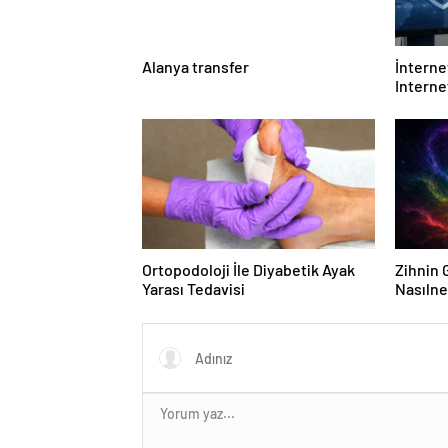
Alanya transfer
İnternet
Interne
Etmelis
Ortopodoloji İle Diyabetik Ayak
Zihnin G
Yarası Tedavisi
Nasılne