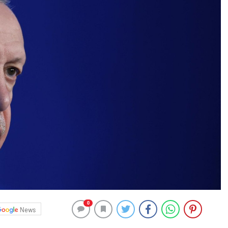
0
News