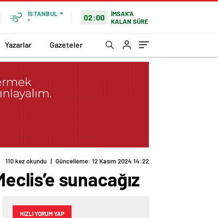
İMSAK'A
İSTANBUL
02:00
KALAN SÜRE
°
Yazarlar
Gazeteler
110 kez okundu
|
Güncelleme: 12 Kasım 2024 14:22
eclis’e sunacağız
HIZLI YORUM YAP