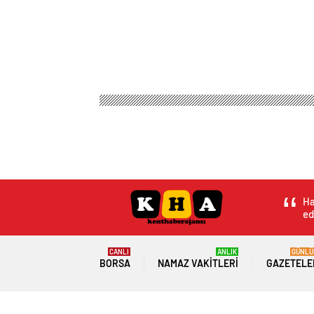
Ha
ed
CANLI
ANLIK
GÜNLÜ
BORSA
NAMAZ VAKITLERI
GAZETELE