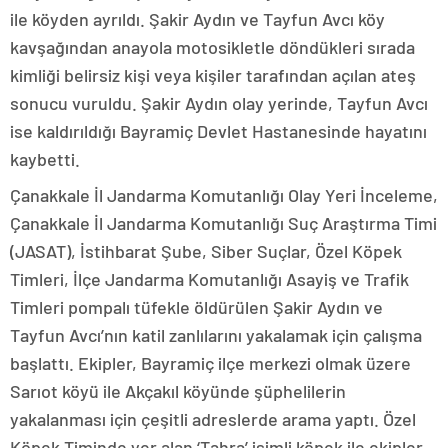
ile köyden ayrıldı. Şakir Aydın ve Tayfun Avcı köy
kavşağından anayola motosikletle döndükleri sırada
kimliği belirsiz kişi veya kişiler tarafından açılan ateş
sonucu vuruldu. Şakir Aydın olay yerinde, Tayfun Avcı
ise kaldırıldığı Bayramiç Devlet Hastanesinde hayatını
kaybetti.
Çanakkale İl Jandarma Komutanlığı Olay Yeri İnceleme,
Çanakkale İl Jandarma Komutanlığı Suç Araştırma Timi
(JASAT), İstihbarat Şube, Siber Suçlar, Özel Köpek
Timleri, İlçe Jandarma Komutanlığı Asayiş ve Trafik
Timleri pompalı tüfekle öldürülen Şakir Aydın ve
Tayfun Avcı’nın katil zanlılarını yakalamak için çalışma
başlattı. Ekipler, Bayramiç ilçe merkezi olmak üzere
Sarıot köyü ile Akçakıl köyünde şüphelilerin
yakalanması için çeşitli adreslerde arama yaptı. Özel
Köpek Timinde yer alan ‘Tahra’ isimli köpek ile ekipler,