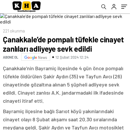
221 okunma
Çanakkale’de pompalı tüfekle cinayet
zanlıları adliyeye sevk edildi
12 Şubat 2024 12:24
ABONE OL
News
Çanakkale’nin Bayramiç ilçesinde 4 gün önce pompalı
tüfekle öldürülen Şakir Aydın (35) ve Tayfun Avcı (26)
cinayetinde gözaltına alınan 5 şüpheli adliyeye sevk
edildi. Cinayet zanlısı A.K. jandarmadaki ilk ifadesinde
cinayeti itiraf etti.
Bayramiç ilçesine bağlı Sarıot köyü yakınlarındaki
cinayet olayı 8 Şubat akşamı saat 20.30 sıralarında
meydana geldi. Şakir Aydın ve Tayfun Avcı motosiklet