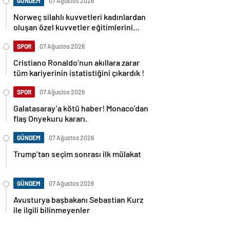
GÜNDEM
07 Ağustos 2026
Norweç silahlı kuvvetleri kadınlardan
oluşan özel kuvvetler eğitimlerini
başlattı.
SPOR
07 Ağustos 2026
Cristiano Ronaldo’nun akıllara zarar
tüm kariyerinin istatistiğini çıkardık !
SPOR
07 Ağustos 2026
Galatasaray’a kötü haber! Monaco’dan
flaş Onyekuru kararı.
GÜNDEM
07 Ağustos 2026
Trump’tan seçim sonrası ilk mülakat
GÜNDEM
07 Ağustos 2026
Avusturya başbakanı Sebastian Kurz
ile ilgili bilinmeyenler