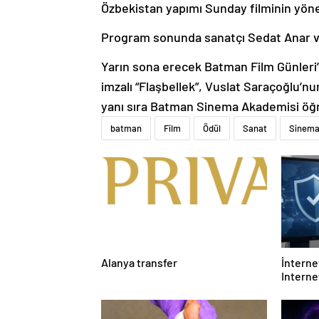
Özbekistan yapımı Sunday filminin yöne
Program sonunda sanatçı Sedat Anar ve 
Yarın sona erecek Batman Film Günleri’
imzalı “Flaşbellek”, Vuslat Saraçoğlu’nu
yanı sıra Batman Sinema Akademisi öğr
batman
Film
Ödül
Sanat
Sinem
Alanya transfer
İnternet
Interne
Etmelis