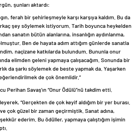
rgün, şunları aktardı:
gın, ferah bir şehirleşmeyle karşı karşıya kaldım. Bu da
 birkaç şey söylemek istiyorum. Tarih boyunca heykelden
dan sanatın bütün alanlarına, insanlığın aydınlanma,
 olmuştur. Ben de hayata adım attığım günlerde sanatla
lendim, naçizane katkılarda bulundum. Bununla onur
ında elimden geleni yapmaya çalışacağım. Sonunda bir
arlık da şarkı söylemek de beste yapmak da. Yaşarken
değerlendirilmek de çok önemlidir.”
u Perihan Savaş’ın “Onur Ödülü”nü takdim etti.
leyerek, “Gerçekten de çok keyif aldığım bir yer burası.
ve çok güzel bir zaman geçirmiştik. Sanat adına,
ekkür ederim. Bu ödüller, yapmaya çalıştığım işimin
ptı.