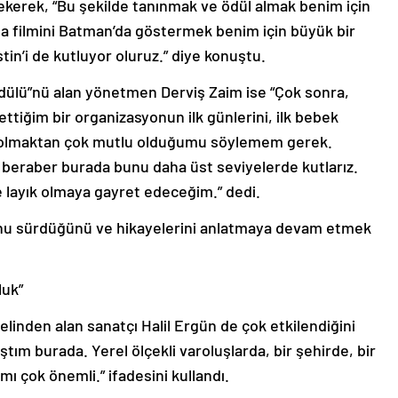
 çekerek, “Bu şekilde tanınmak ve ödül almak benim için
ha filmini Batman’da göstermek benim için büyük bir
in’i de kutluyor oluruz.” diye konuştu.
Ödülü”nü alan yönetmen Derviş Zaim ise “Çok sonra,
ttiğim bir organizasyonun ilk günlerini, ilk bebek
t olmaktan çok mutlu olduğumu söylemem gerek.
eraber burada bunu daha üst seviyelerde kutlarız.
 layık olmaya gayret edeceğim.” dedi.
nu sürdüğünü ve hikayelerini anlatmaya devam etmek
luk”
inden alan sanatçı Halil Ergün de çok etkilendiğini
aştım burada. Yerel ölçekli varoluşlarda, bir şehirde, bir
mı çok önemli.” ifadesini kullandı.