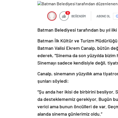
0
BEĞENDİM
ABONE OL
Batman Belediyesi tarafından bu yıl ilk
Batman İlk Kültür ve Turizm Müdürlüğü 
Batman Valisi Ekrem Canalp, bütün değ
ederek, “Sinema da son yüzyılda bizim h
Sinemayı sadece kendisiyle değil, tiyat
Canalp, sinemanın yüzyıllık ama tiyatro
şunları söyledi:
“Şu anda her ikisi de birbirini besliyo
da desteklememiz gerekiyor. Bugün bura
verici ama bunun öncülleri de var. Geçm
alanda sinema günlerimiz oldu.”