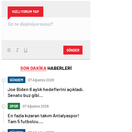
HIZLI YORUM YAP
GÖNDER
SON DAKİKA
HABERLERİ
GÜNDEM
07 Ağustos 2026
Joe Biden 6 aylık hedeflerini açıkladı.
Senato buz gibi…
SPOR
07 Ağustos 2026
En fazla kızaran takım Antalyaspor!
Tam 5 futbolcu….