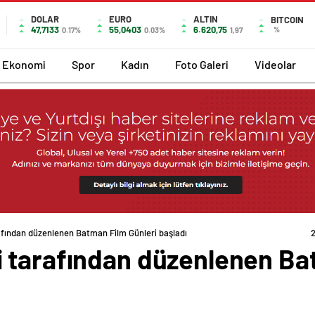
DOLAR
EURO
ALTIN
BITCOIN
47,7133
55,0403
6.620,75
%
0.17%
0.03%
1,97
Ekonomi
Spor
Kadın
Foto Galeri
Videolar
fından düzenlenen Batman Film Günleri başladı
 tarafından düzenlenen Ba