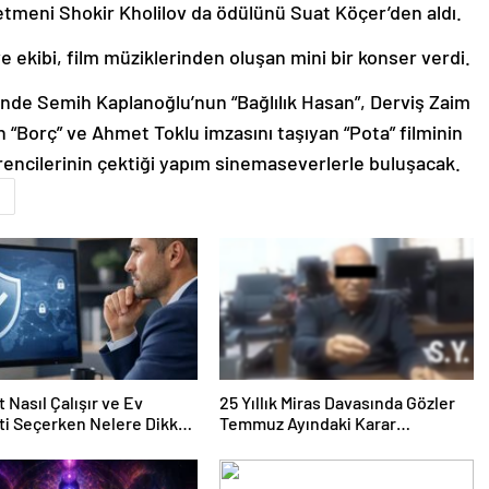
tmeni Shokir Kholilov da ödülünü Suat Köçer’den aldı.
ekibi, film müziklerinden oluşan mini bir konser verdi.
nde Semih Kaplanoğlu’nun “Bağlılık Hasan”, Derviş Zaim
n “Borç” ve Ahmet Toklu imzasını taşıyan “Pota” filminin
encilerinin çektiği yapım sinemaseverlerle buluşacak.
a
 Nasıl Çalışır ve Ev
25 Yıllık Miras Davasında Gözler
ti Seçerken Nelere Dikkat
Temmuz Ayındaki Karar
iniz
Duruşmasına Çevrildi