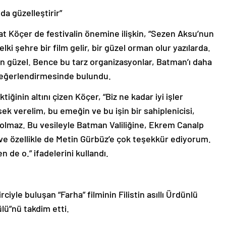
da güzelleştirir”
 Köçer de festivalin önemine ilişkin, “Sezen Aksu’nun
lki şehre bir film gelir, bir güzel orman olur yazılarda.
en güzel. Bence bu tarz organizasyonlar, Batman’ı daha
” değerlendirmesinde bulundu.
iğinin altını çizen Köçer, “Biz ne kadar iyi işler
k verelim, bu emeğin ve bu işin bir sahiplenicisi,
olmaz. Bu vesileyle Batman Valiliğine, Ekrem Canalp
 ve özellikle de Metin Gürbüz’e çok teşekkür ediyorum.
de o.” ifadelerini kullandı.
yle buluşan “Farha” filminin Filistin asıllı Ürdünlü
lü”nü takdim etti.