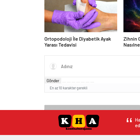
Ortopodoloji İle Diyabetik Ayak
Zihnin G
Yarası Tedavisi
Nasılne
Gönder
En az 10 karakter gerekli
Ha
ed