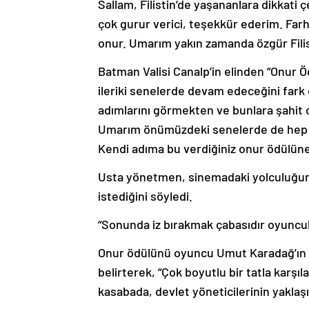
Sallam, Filistin’de yaşananlara dikkati
çok gurur verici, teşekkür ederim. Far
onur. Umarım yakın zamanda özgür Filist
Batman Valisi Canalp’in elinden “Onur 
ileriki senelerde devam edeceğini fark e
adımlarını görmekten ve bunlara şahi
Umarım önümüzdeki senelerde de hep b
Kendi adıma bu verdiğiniz onur ödülüne
Usta yönetmen, sinemadaki yolculuğu
istediğini söyledi.
“Sonunda iz bırakmak çabasıdır oyuncu
Onur ödülünü oyuncu Umut Karadağ’ın el
belirterek, “Çok boyutlu bir tatla karşıl
kasabada, devlet yöneticilerinin yaklaşı