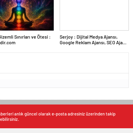
izemli Sınırları ve Ötesi :
Serjoy : Dijital Medya Ajansı,
dir.com
Google Reklam Ajansı, SEO Ajansı
ve Web Tasarım Ajansı
berleri anlık güncel olarak e-posta adresiniz üzerinden takip
ebilirsiniz.