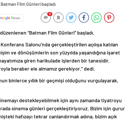
0
News
i düzenlenen “Batman Film Günleri” başladı.
Konferans Salonu’nda gerçekleştirilen açılışa katılan
işim ve dönüşümlerin son yüzyılda yaşandığına işaret
ayatımıza giren harikulade işlerden bir tanesidir.
royla beraber ele almamız gerekiyor.” dedi.
nun binlerce yıllık bir geçmişi olduğunu vurgulayarak,
r. Sinemayı destekleyebilmek için aynı zamanda tiyatroyu
da sinema günleri gerçekleştiriyoruz. Bizim için gurur
işteki hafızayı tekrar canlandırmak adına, bizim açık