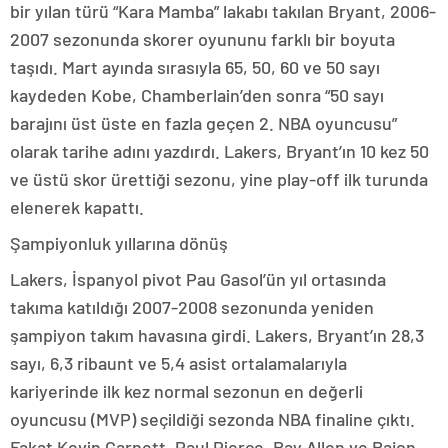
bir yılan türü “Kara Mamba” lakabı takılan Bryant, 2006-
2007 sezonunda skorer oyununu farklı bir boyuta
taşıdı. Mart ayında sırasıyla 65, 50, 60 ve 50 sayı
kaydeden Kobe, Chamberlain’den sonra “50 sayı
barajını üst üste en fazla geçen 2. NBA oyuncusu”
olarak tarihe adını yazdırdı. Lakers, Bryant’ın 10 kez 50
ve üstü skor ürettiği sezonu, yine play-off ilk turunda
elenerek kapattı.
Şampiyonluk yıllarına dönüş
Lakers, İspanyol pivot Pau Gasol’ün yıl ortasında
takıma katıldığı 2007-2008 sezonunda yeniden
şampiyon takım havasına girdi. Lakers, Bryant’ın 28,3
sayı, 6,3 ribaunt ve 5,4 asist ortalamalarıyla
kariyerinde ilk kez normal sezonun en değerli
oyuncusu (MVP) seçildiği sezonda NBA finaline çıktı.
Fakat Kevin Garnett, Paul Pierce, Ray Allen ve Rajon