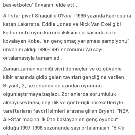
basketbolcu” ünvanını elde etti.
All-star pivot Shaquille O’Neal’ı 1996 yazında kadrosuna
katan Lakers’ta, Eddie Jones ve Nick Van Exel gibi
kalbur üstü oyun kurucu ikilisinin arkasında süre
kovalayan Kobe, “en genç smaç yarışması şampiyonu”
ünvanını aldığı 1996-1997 sezonunu 7,6 sayı
ortalamasıyla tamamladı.
Zaman zaman verdiği sivri demeçler ve öz güvenle
kibir arasında gidip gelen tavırları gençliğine verilen
Bryant, 2. sezonunda en azından oyununu
olgunlaştırmaya başladı. Zor anlarda sorumluluk
almayı sevmesi, seyirlik ve gösterişli hareketleriyle
taraftarların favori isimleri arasına giren Bryant, “NBA
All-Star maçına ilk 5’te başlayan en genç oyuncu”
olduğu 1997-1998 sezonunda sayı ortalamasını 15,4’e