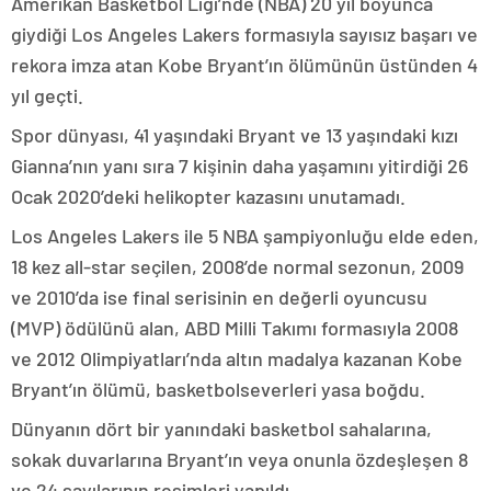
Amerikan Basketbol Ligi’nde (NBA) 20 yıl boyunca
giydiği Los Angeles Lakers formasıyla sayısız başarı ve
rekora imza atan Kobe Bryant’ın ölümünün üstünden 4
yıl geçti.
Spor dünyası, 41 yaşındaki Bryant ve 13 yaşındaki kızı
Gianna’nın yanı sıra 7 kişinin daha yaşamını yitirdiği 26
Ocak 2020’deki helikopter kazasını unutamadı.
Los Angeles Lakers ile 5 NBA şampiyonluğu elde eden,
18 kez all-star seçilen, 2008’de normal sezonun, 2009
ve 2010’da ise final serisinin en değerli oyuncusu
(MVP) ödülünü alan, ABD Milli Takımı formasıyla 2008
ve 2012 Olimpiyatları’nda altın madalya kazanan Kobe
Bryant’ın ölümü, basketbolseverleri yasa boğdu.
Dünyanın dört bir yanındaki basketbol sahalarına,
sokak duvarlarına Bryant’ın veya onunla özdeşleşen 8
ve 24 sayılarının resimleri yapıldı.