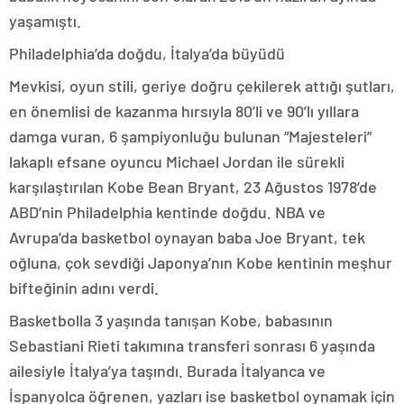
yaşamıştı.
Philadelphia’da doğdu, İtalya’da büyüdü
Mevkisi, oyun stili, geriye doğru çekilerek attığı şutları,
en önemlisi de kazanma hırsıyla 80’li ve 90’lı yıllara
damga vuran, 6 şampiyonluğu bulunan “Majesteleri”
lakaplı efsane oyuncu Michael Jordan ile sürekli
karşılaştırılan Kobe Bean Bryant, 23 Ağustos 1978’de
ABD’nin Philadelphia kentinde doğdu. NBA ve
Avrupa’da basketbol oynayan baba Joe Bryant, tek
oğluna, çok sevdiği Japonya’nın Kobe kentinin meşhur
bifteğinin adını verdi.
Basketbolla 3 yaşında tanışan Kobe, babasının
Sebastiani Rieti takımına transferi sonrası 6 yaşında
ailesiyle İtalya’ya taşındı. Burada İtalyanca ve
İspanyolca öğrenen, yazları ise basketbol oynamak için