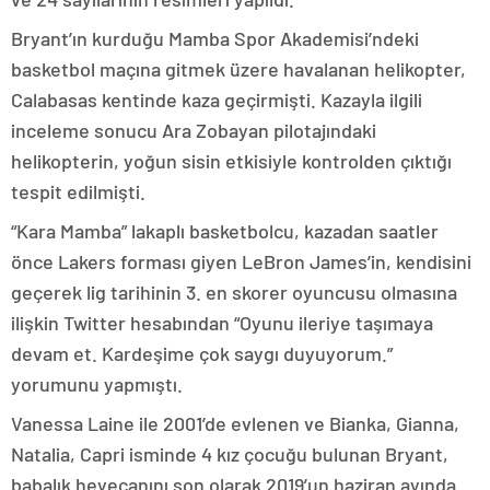
Bryant’ın kurduğu Mamba Spor Akademisi’ndeki
basketbol maçına gitmek üzere havalanan helikopter,
Calabasas kentinde kaza geçirmişti. Kazayla ilgili
inceleme sonucu Ara Zobayan pilotajındaki
helikopterin, yoğun sisin etkisiyle kontrolden çıktığı
tespit edilmişti.
“Kara Mamba” lakaplı basketbolcu, kazadan saatler
önce Lakers forması giyen LeBron James’in, kendisini
geçerek lig tarihinin 3. en skorer oyuncusu olmasına
ilişkin Twitter hesabından “Oyunu ileriye taşımaya
devam et. Kardeşime çok saygı duyuyorum.”
yorumunu yapmıştı.
Vanessa Laine ile 2001’de evlenen ve Bianka, Gianna,
Natalia, Capri isminde 4 kız çocuğu bulunan Bryant,
babalık heyecanını son olarak 2019’un haziran ayında