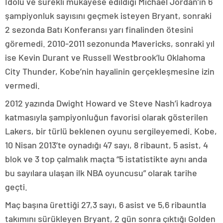
İdolü ve sürekli mukayese edildiği Michael Jordan’ın 6
şampiyonluk sayısını geçmek isteyen Bryant, sonraki
2 sezonda Batı Konferansı yarı finalinden ötesini
göremedi. 2010-2011 sezonunda Mavericks, sonraki yıl
ise Kevin Durant ve Russell Westbrook’lu Oklahoma
City Thunder, Kobe’nin hayalinin gerçekleşmesine izin
vermedi.
2012 yazında Dwight Howard ve Steve Nash’i kadroya
katmasıyla şampiyonluğun favorisi olarak gösterilen
Lakers, bir türlü beklenen oyunu sergileyemedi. Kobe,
10 Nisan 2013’te oynadığı 47 sayı, 8 ribaunt, 5 asist, 4
blok ve 3 top çalmalık maçta “5 istatistikte aynı anda
bu sayılara ulaşan ilk NBA oyuncusu” olarak tarihe
geçti.
Maç başına ürettiği 27,3 sayı, 6 asist ve 5,6 ribauntla
takımını sürükleyen Bryant, 2 gün sonra çıktığı Golden