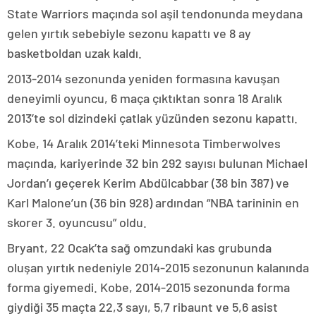
State Warriors maçında sol aşil tendonunda meydana
gelen yırtık sebebiyle sezonu kapattı ve 8 ay
basketboldan uzak kaldı.
2013-2014 sezonunda yeniden formasına kavuşan
deneyimli oyuncu, 6 maça çıktıktan sonra 18 Aralık
2013’te sol dizindeki çatlak yüzünden sezonu kapattı.
Kobe, 14 Aralık 2014’teki Minnesota Timberwolves
maçında, kariyerinde 32 bin 292 sayısı bulunan Michael
Jordan’ı geçerek Kerim Abdülcabbar (38 bin 387) ve
Karl Malone’un (36 bin 928) ardından “NBA tarininin en
skorer 3. oyuncusu” oldu.
Bryant, 22 Ocak’ta sağ omzundaki kas grubunda
oluşan yırtık nedeniyle 2014-2015 sezonunun kalanında
forma giyemedi. Kobe, 2014-2015 sezonunda forma
giydiği 35 maçta 22,3 sayı, 5,7 ribaunt ve 5,6 asist