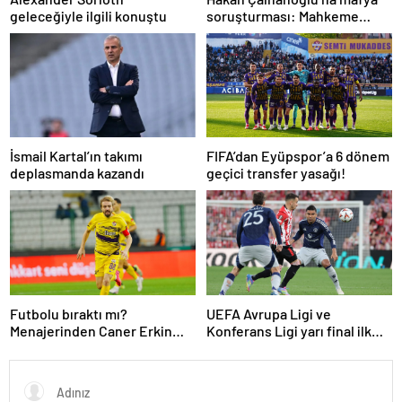
geleceğiyle ilgili konuştu
soruşturması: Mahkeme
cezasını açıkladı
İsmail Kartal’ın takımı
FIFA’dan Eyüpspor’a 6 dönem
deplasmanda kazandı
geçici transfer yasağı!
Futbolu bıraktı mı?
UEFA Avrupa Ligi ve
Menajerinden Caner Erkin
Konferans Ligi yarı final ilk
açıklaması
maçları tamamlandı