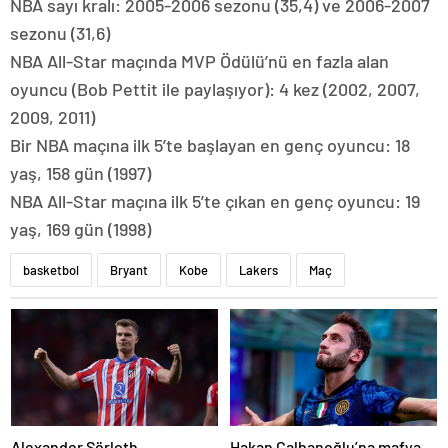
NBA sayı kralı: 2005-2006 sezonu (35,4) ve 2006-2007
sezonu (31,6)
NBA All-Star maçında MVP Ödülü’nü en fazla alan
oyuncu (Bob Pettit ile paylaşıyor): 4 kez (2002, 2007,
2009, 2011)
Bir NBA maçına ilk 5’te başlayan en genç oyuncu: 18
yaş, 158 gün (1997)
NBA All-Star maçına ilk 5’te çıkan en genç oyuncu: 19
yaş, 169 gün (1998)
basketbol
Bryant
Kobe
Lakers
Maç
Alexander Sörloth
Hakan Çalhanoğlu’na mafya