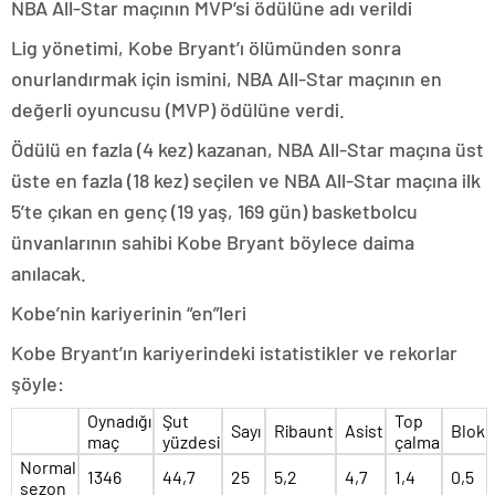
NBA All-Star maçının MVP’si ödülüne adı verildi
Lig yönetimi, Kobe Bryant’ı ölümünden sonra
onurlandırmak için ismini, NBA All-Star maçının en
değerli oyuncusu (MVP) ödülüne verdi.
Ödülü en fazla (4 kez) kazanan, NBA All-Star maçına üst
üste en fazla (18 kez) seçilen ve NBA All-Star maçına ilk
5’te çıkan en genç (19 yaş, 169 gün) basketbolcu
ünvanlarının sahibi Kobe Bryant böylece daima
anılacak.
Kobe’nin kariyerinin “en”leri
Kobe Bryant’ın kariyerindeki istatistikler ve rekorlar
şöyle:
Oynadığı
Şut
Top
Sayı
Ribaunt
Asist
Blok
maç
yüzdesi
çalma
Normal
1346
44,7
25
5,2
4,7
1,4
0,5
sezon