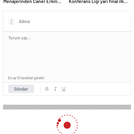
Menajerinden Caner Erkin
Konferans Ligi yarı final ilk
açıklaması
maçları tamamlandı
En az 10 karakter gerekli
Gönder