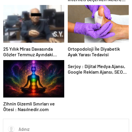
Dikkat Etmelisiniz
25 Yıllık Miras Davasında
Ortopodoloji İle Diyabetik
Gözler Temmuz Ayındaki
Ayak Yarası Tedavisi
Karar Duruşmasına Çevrildi
Serjoy : Dijital Medya Ajansı,
Google Reklam Ajansı, SEO
Ajansı ve Web Tasarım Ajansı
Zihnin Gizemli Sınırları ve
Ötesi : Nasılnedir.com