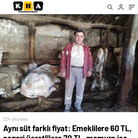
224 okunma
Aynı süt farklı fiyat: Emeklilere 60 TL,
asgari ücretlilere 70 TL, memura ise