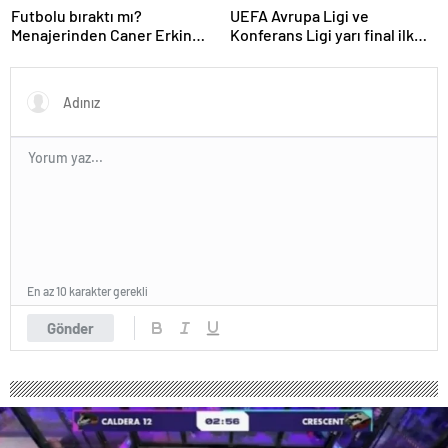
Futbolu bıraktı mı?
UEFA Avrupa Ligi ve
Menajerinden Caner Erkin
Konferans Ligi yarı final ilk
açıklaması
maçları tamamlandı
En az 10 karakter gerekli
Gönder