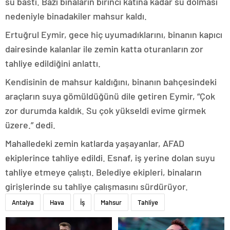
su bastı. Bazı binaların birinci katına kadar su dolması
nedeniyle binadakiler mahsur kaldı.
Ertuğrul Eymir, gece hiç uyumadıklarını, binanın kapıcı
dairesinde kalanlar ile zemin katta oturanların zor
tahliye edildiğini anlattı.
Kendisinin de mahsur kaldığını, binanın bahçesindeki
araçların suya gömüldüğünü dile getiren Eymir, “Çok
zor durumda kaldık. Su çok yükseldi evime girmek
üzere.” dedi.
Mahalledeki zemin katlarda yaşayanlar, AFAD
ekiplerince tahliye edildi. Esnaf, iş yerine dolan suyu
tahliye etmeye çalıştı. Belediye ekipleri, binaların
girişlerinde su tahliye çalışmasını sürdürüyor.
Antalya
Hava
İş
Mahsur
Tahliye