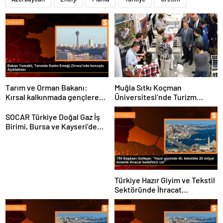
Tarım ve Orman Bakanı:
Muğla Sıtkı Koçman
Kırsal kalkınmada gençlere
Üniversitesi’nde Turizm
ve kadınlara pozitif ayrımcılık
Sektörü ve Öğrenciler
yapıyoruz
Buluştu
SOCAR Türkiye Doğal Gaz İş
Birimi, Bursa ve Kayseri’de
Şebeke Uzunluğunu Artıracak
Türkiye Hazır Giyim ve Tekstil
Sektöründe İhracat
Hedeflerini Açıkladı