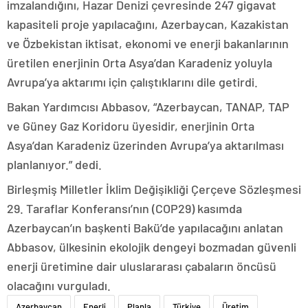
imzalandığını, Hazar Denizi çevresinde 247 gigavat
kapasiteli proje yapılacağını, Azerbaycan, Kazakistan
ve Özbekistan iktisat, ekonomi ve enerji bakanlarının
üretilen enerjinin Orta Asya’dan Karadeniz yoluyla
Avrupa’ya aktarımı için çalıştıklarını dile getirdi.
Bakan Yardımcısı Abbasov, “Azerbaycan, TANAP, TAP
ve Güney Gaz Koridoru üyesidir, enerjinin Orta
Asya’dan Karadeniz üzerinden Avrupa’ya aktarılması
planlanıyor.” dedi.
Birleşmiş Milletler İklim Değişikliği Çerçeve Sözleşmesi
29. Taraflar Konferansı’nın (COP29) kasımda
Azerbaycan’ın başkenti Bakü’de yapılacağını anlatan
Abbasov, ülkesinin ekolojik dengeyi bozmadan güvenli
enerji üretimine dair uluslararası çabaların öncüsü
olacağını vurguladı.
Azerbaycan
Enerji
Planla
Türkiye
Üretim