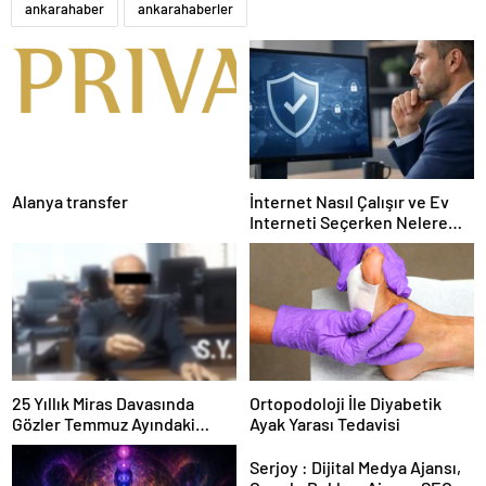
ankarahaber
ankarahaberler
Alanya transfer
İnternet Nasıl Çalışır ve Ev
Interneti Seçerken Nelere
Dikkat Etmelisiniz
25 Yıllık Miras Davasında
Ortopodoloji İle Diyabetik
Gözler Temmuz Ayındaki
Ayak Yarası Tedavisi
Karar Duruşmasına Çevrildi
Serjoy : Dijital Medya Ajansı,