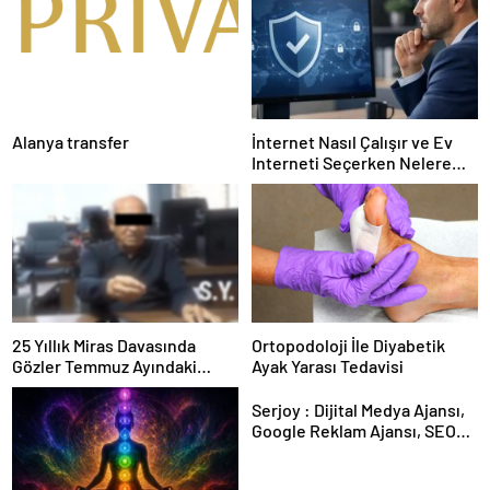
Alanya transfer
İnternet Nasıl Çalışır ve Ev
Interneti Seçerken Nelere
Dikkat Etmelisiniz
25 Yıllık Miras Davasında
Ortopodoloji İle Diyabetik
Gözler Temmuz Ayındaki
Ayak Yarası Tedavisi
Karar Duruşmasına Çevrildi
Serjoy : Dijital Medya Ajansı,
Google Reklam Ajansı, SEO
Ajansı ve Web Tasarım Ajansı