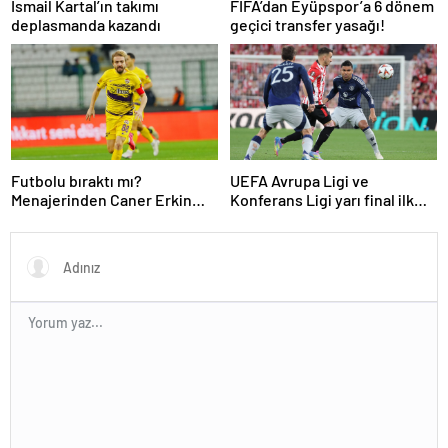
İsmail Kartal’ın takımı
FIFA’dan Eyüpspor’a 6 dönem
deplasmanda kazandı
geçici transfer yasağı!
Futbolu bıraktı mı?
UEFA Avrupa Ligi ve
Menajerinden Caner Erkin
Konferans Ligi yarı final ilk
açıklaması
maçları tamamlandı