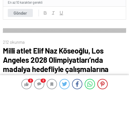
En az 10 karakter gerekli
Gönder
212 okunma
Milli atlet Elif Naz Köseoğlu, Los
Angeles 2028 Olimpiyatları’nda
madalya hedefliyle çalışmalarına
devam ediyor
0
0
0
0
16 Mart 2024 00:48
ABONE OL
News
Milli atlet Elif Naz Köseoğlu, Los Angeles 2028
Olimpiyatları’nda madalya hedefliyle çalışmalarına
devam ediyor.
Türkiye Atletizm Federasyonunun olimpik kadrosunda