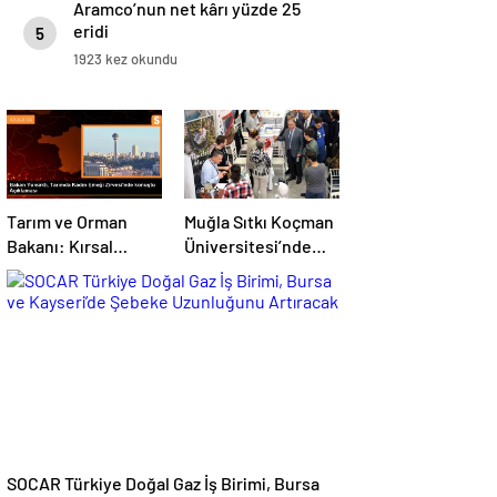
Aramco’nun net kârı yüzde 25
eridi
5
1923 kez okundu
Tarım ve Orman
Muğla Sıtkı Koçman
Bakanı: Kırsal
Üniversitesi’nde
kalkınmada
Turizm Sektörü ve
gençlere ve
Öğrenciler Buluştu
kadınlara pozitif
ayrımcılık yapıyoruz
SOCAR Türkiye Doğal Gaz İş Birimi, Bursa