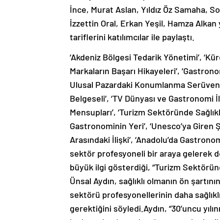
İnce, Murat Aslan, Yıldız Öz Samaha, S
İzzettin Oral, Erkan Yeşil, Hamza Alkan 
tariflerini katılımcılar ile paylaştı.
‘Akdeniz Bölgesi Tedarik Yönetimi’, ‘Kü
Markaların Başarı Hikayeleri’, ‘Gastrono
Ulusal Pazardaki Konumlanma Serüvenler
Belgeseli’, ‘TV Dünyası ve Gastronomi 
Mensupları’, ‘Turizm Sektöründe Sağlıkl
Gastronominin Yeri’, ‘Unesco’ya Giren Şe
Arasındaki İlişki’, ‘Anadolu’da Gastronom
sektör profesyoneli bir araya gelerek d
büyük ilgi gösterdiği, “Turizm Sektörü
Ünsal Aydın, sağlıklı olmanın ön şartını
sektörü profesyonellerinin daha sağlıkl
gerektiğini söyledi.Aydın, “30’uncu yıl