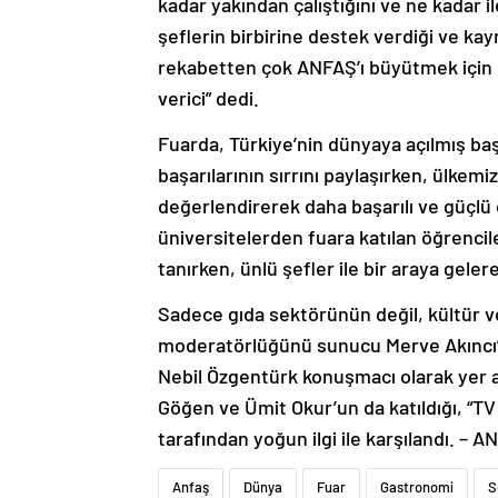
kadar yakından çalıştığını ve ne kadar i
şeflerin birbirine destek verdiği ve kayn
rekabetten çok ANFAŞ’ı büyütmek için ç
verici” dedi.
Fuarda, Türkiye’nin dünyaya açılmış baş
başarılarının sırrını paylaşırken, ülke
değerlendirerek daha başarılı ve güçlü o
üniversitelerden fuara katılan öğrencil
tanırken, ünlü şefler ile bir araya gelere
Sadece gıda sektörünün değil, kültür ve
moderatörlüğünü sunucu Merve Akıncı’nı
Nebil Özgentürk konuşmacı olarak yer a
Göğen ve Ümit Okur’un da katıldığı, “TV 
tarafından yoğun ilgi ile karşılandı. – 
Anfaş
Dünya
Fuar
Gastronomi
S