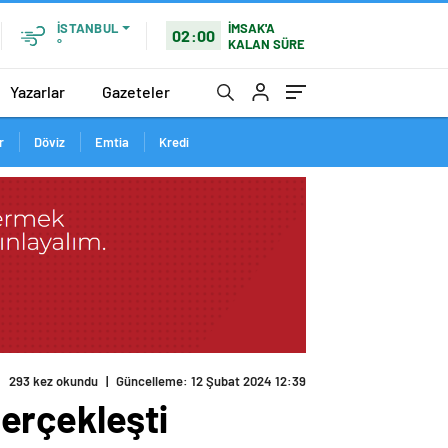
İMSAK'A
İSTANBUL
02:00
KALAN SÜRE
°
Yazarlar
Gazeteler
r
Döviz
Emtia
Kredi
293 kez okundu
|
Güncelleme: 12 Şubat 2024 12:39
erçekleşti