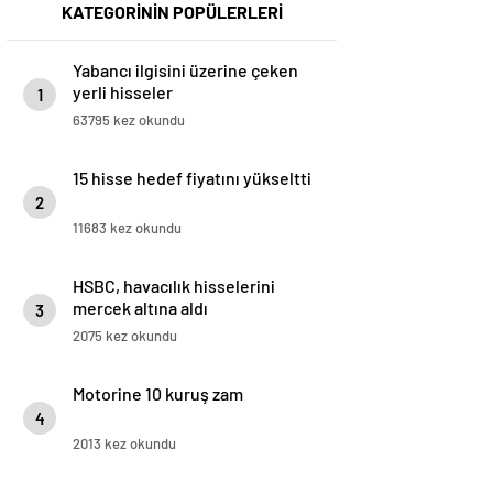
KATEGORİNİN POPÜLERLERİ
Yabancı ilgisini üzerine çeken
yerli hisseler
1
63795 kez okundu
15 hisse hedef fiyatını yükseltti
2
11683 kez okundu
HSBC, havacılık hisselerini
mercek altına aldı
3
2075 kez okundu
Motorine 10 kuruş zam
4
2013 kez okundu