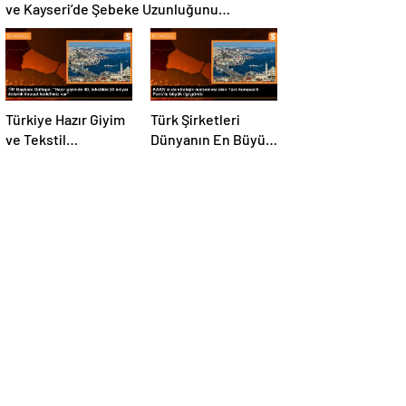
ve Kayseri’de Şebeke Uzunluğunu
Artıracak
Türkiye Hazır Giyim
Türk Şirketleri
ve Tekstil
Dünyanın En Büyük
Sektöründe İhracat
Kompozit
Hedeflerini Açıkladı
Malzemeler
Fuarında