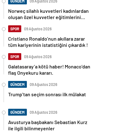
GÜNDEM
09 Ağustos 2026
Norweç silahlı kuvvetleri kadınlardan
oluşan özel kuvvetler eğitimlerini
başlattı.
SPOR
09 Ağustos 2026
Cristiano Ronaldo’nun akıllara zarar
tüm kariyerinin istatistiğini çıkardık !
SPOR
09 Ağustos 2026
Galatasaray’a kötü haber! Monaco’dan
flaş Onyekuru kararı.
GÜNDEM
09 Ağustos 2026
Trump’tan seçim sonrası ilk mülakat
GÜNDEM
09 Ağustos 2026
Avusturya başbakanı Sebastian Kurz
ile ilgili bilinmeyenler