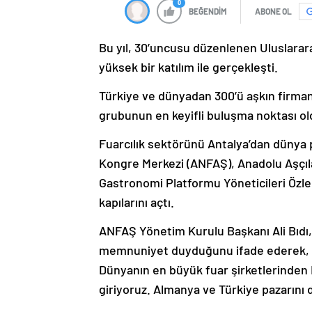
0
BEĞENDİM
ABONE OL
Bu yıl, 30’uncusu düzenlenen Uluslarar
yüksek bir katılım ile gerçekleşti.
Türkiye ve dünyadan 300’ü aşkın firman
grubunun en keyifli buluşma noktası ol
Fuarcılık sektörünü Antalya’dan dünya p
Kongre Merkezi (ANFAŞ), Anadolu Aşçı
Gastronomi Platformu Yöneticileri Özle
kapılarını açtı.
ANFAŞ Yönetim Kurulu Başkanı Ali Bıdı,
memnuniyet duyduğunu ifade ederek, “Bu
Dünyanın en büyük fuar şirketlerinden Kö
giriyoruz. Almanya ve Türkiye pazarını 