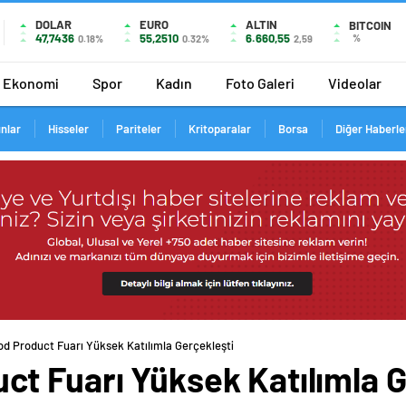
DOLAR
EURO
ALTIN
BITCOIN
47,7436
55,2510
6.660,55
%
0.18%
0.32%
2,59
Ekonomi
Spor
Kadın
Foto Galeri
Videolar
ınlar
Hisseler
Pariteler
Kritoparalar
Borsa
Diğer Haberle
d Product Fuarı Yüksek Katılımla Gerçekleşti
t Fuarı Yüksek Katılımla G