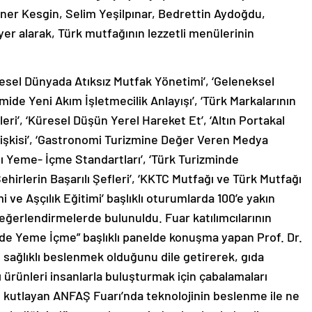
oner Kesgin, Selim Yeşilpınar, Bedrettin Aydoğdu,
yer alarak, Türk mutfağının lezzetli menülerinin
resel Dünyada Atıksız Mutfak Yönetimi’, ‘Geleneksel
mide Yeni Akım İşletmecilik Anlayışı’, ‘Türk Markalarının
i’, ‘Küresel Düşün Yerel Hareket Et’, ‘Altın Portakal
İlişkisi’, ‘Gastronomi Turizmine Değer Veren Medya
ı Yeme- İçme Standartları’, ‘Türk Turizminde
hirlerin Başarılı Şefleri’, ‘KKTC Mutfağı ve Türk Mutfağı
i ve Aşçılık Eğitimi’ başlıklı oturumlarda 100’e yakın
eğerlendirmelerde bulunuldu. Fuar katılımcılarının
nde Yeme İçme” başlıklı panelde konuşma yapan Prof. Dr.
n sağlıklı beslenmek olduğunu dile getirerek, gıda
ı ürünleri insanlarla buluşturmak için çabalamaları
ını kutlayan ANFAŞ Fuarı’nda teknolojinin beslenme ile ne