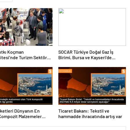
ıtkı Koçman
SOCAR Türkiye Doğal Gaz İş
itesi’nde Turizm Sektörü
Birimi, Bursa ve Kayseri’de
nciler Buluştu
Şebeke Uzunluğunu Artıracak
rketleri Dünyanın En
Ticaret Bakanı: Tekstil ve
Kompozit Malzemeler
hammadde ihracatında artış var
da