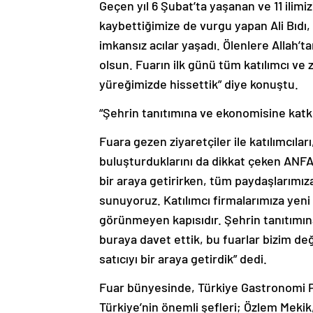
Geçen yıl 6 Şubat’ta yaşanan ve 11 ilim
kaybettiğimize de vurgu yapan Ali Bıdı, 
imkansız acılar yaşadı. Ölenlere Allah’t
olsun. Fuarın ilk günü tüm katılımcı ve
yüreğimizde hissettik” diye konuştu.
“Şehrin tanıtımına ve ekonomisine katk
Fuara gezen ziyaretçiler ile katılımcıla
buluşturduklarını da dikkat çeken ANFAŞ
bir araya getirirken, tüm paydaşlarımız
sunuyoruz. Katılımcı firmalarımıza yeni 
görünmeyen kapısıdır. Şehrin tanıtımı
buraya davet ettik, bu fuarlar bizim deği
satıcıyı bir araya getirdik” dedi.
Fuar bünyesinde, Türkiye Gastronomi 
Türkiye’nin önemli şefleri; Özlem Meki