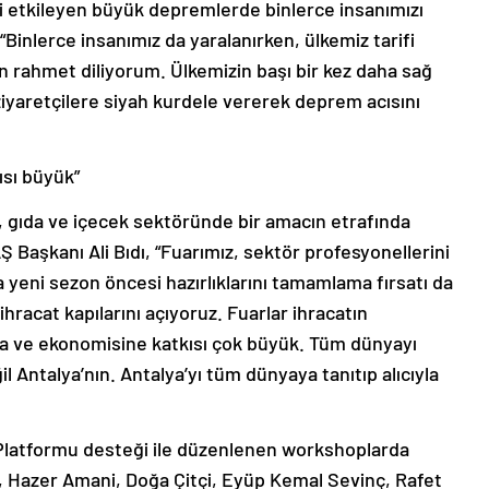
izi etkileyen büyük depremlerde binlerce insanımızı
“Binlerce insanımız da yaralanırken, ülkemiz tarifi
an rahmet diliyorum. Ülkemizin başı bir kez daha sağ
 ziyaretçilere siyah kurdele vererek deprem acısını
ısı büyük”
rı, gıda ve içecek sektöründe bir amacın etrafında
 Başkanı Ali Bıdı, “Fuarımız, sektör profesyonellerini
a yeni sezon öncesi hazırlıklarını tamamlama fırsatı da
ihracat kapılarını açıyoruz. Fuarlar ihracatın
na ve ekonomisine katkısı çok büyük. Tüm dünyayı
l Antalya’nın. Antalya’yı tüm dünyaya tanıtıp alıcıyla
Platformu desteği ile düzenlenen workshoplarda
k, Hazer Amani, Doğa Çitçi, Eyüp Kemal Sevinç, Rafet