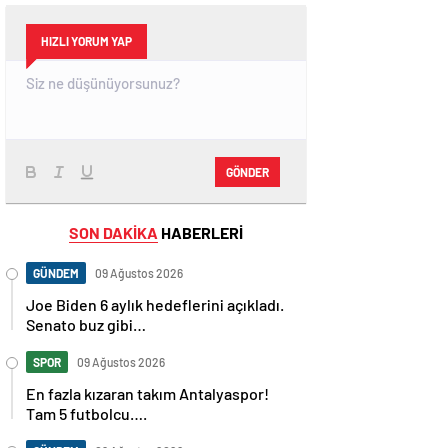
HIZLI YORUM YAP
GÖNDER
SON DAKİKA
HABERLERİ
GÜNDEM
09 Ağustos 2026
Joe Biden 6 aylık hedeflerini açıkladı.
Senato buz gibi…
SPOR
09 Ağustos 2026
En fazla kızaran takım Antalyaspor!
Tam 5 futbolcu….