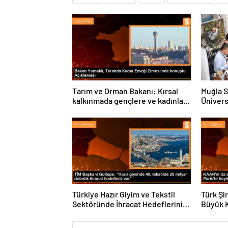
Tarım ve Orman Bakanı: Kırsal
Muğla S
kalkınmada gençlere ve kadınlara
Ünivers
pozitif ayrımcılık yapıyoruz
ve Öğre
Türkiye Hazır Giyim ve Tekstil
Türk Şi
Sektöründe İhracat Hedeflerini
Büyük 
Açıkladı
Fuarın