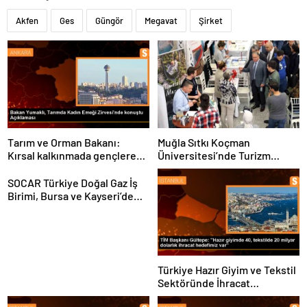
Akfen
Ges
Güngör
Megavat
Şirket
Tarım ve Orman Bakanı:
Muğla Sıtkı Koçman
Kırsal kalkınmada gençlere
Üniversitesi’nde Turizm
ve kadınlara pozitif ayrımcılık
Sektörü ve Öğrenciler
yapıyoruz
Buluştu
SOCAR Türkiye Doğal Gaz İş
Birimi, Bursa ve Kayseri’de
Şebeke Uzunluğunu Artıracak
Türkiye Hazır Giyim ve Tekstil
Sektöründe İhracat
Hedeflerini Açıkladı