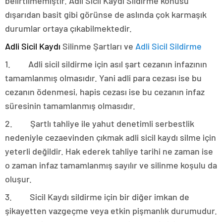
belirtilmemiştir. Adli Sicil Kaydı Sildirme konusu
dışarıdan basit gibi görünse de aslında çok karmaşık
durumlar ortaya çıkabilmektedir.
Adli Sicil Kaydı
Silinme Şartları ve
Adli Sicil Sildirme
1. Adli sicil sildirme için asıl şart cezanın infazının
tamamlanmış olmasıdır. Yani adli para cezası ise bu
cezanın ödenmesi, hapis cezası ise bu cezanın infaz
süresinin tamamlanmış olmasıdır.
2. Şartlı tahliye ile yahut denetimli serbestlik
nedeniyle cezaevinden çıkmak adli sicil kaydı silme için
yeterli değildir. Hak ederek tahliye tarihi ne zaman ise
o zaman infaz tamamlanmış sayılır ve silinme koşulu da
oluşur.
3. Sicil Kaydı sildirme için bir diğer imkan de
şikayetten vazgeçme veya etkin pişmanlık durumudur.