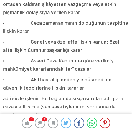
ortadan kaldıran şikâyetten vazgeçme veya etkin
pişmanlık dolayısıyla verilen karar
• Ceza zamanaşımının dolduğunun tespitine
ilişkin karar
• Genel veya özel affa ilişkin kanun; özel
affa ilişkin Cumhurbaşkanlığı kararı
• Askerî Ceza Kanununa göre verilmiş
mahkûmiyet kararlarındaki ferî cezalar
• Akıl hastalığı nedeniyle hükmedilen
güvenlik tedbirlerine ilişkin kararlar
adli sicile işlenir. Bu bağlamda sıkça sorulan adli para
cezası adli sicile (sabıkaya) işlenir mi sorusuna da
yanıtımız evettir.
0
0
18 Yaş Altı Adli Sicil Kaydı (Sabıka) Sorgulama