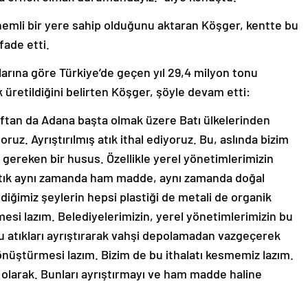
mli bir yere sahip olduğunu aktaran Köşger, kentte bu
ade etti.
arına göre Türkiye’de geçen yıl 29,4 milyon tonu
k üretildiğini belirten Köşger, şöyle devam etti:
raftan da Adana başta olmak üzere Batı ülkelerinden
oruz. Ayrıştırılmış atık ithal ediyoruz. Bu, aslında bizim
z gereken bir husus. Özellikle yerel yönetimlerimizin
Atık aynı zamanda ham madde, aynı zamanda doğal
diğimiz şeylerin hepsi plastiği de metali de organik
esi lazım. Belediyelerimizin, yerel yönetimlerimizin bu
u atıkları ayrıştırarak vahşi depolamadan vazgeçerek
dönüştürmesi lazım. Bizim de bu ithalatı kesmemiz lazım.
e olarak. Bunları ayrıştırmayı ve ham madde haline