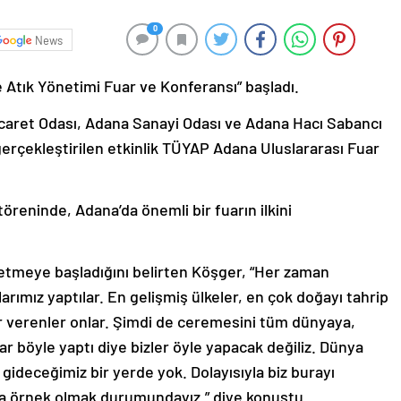
0
News
Atık Yönetimi Fuar ve Konferansı” başladı.
Ticaret Odası, Adana Sanayi Odası ve Adana Hacı Sabancı
gerçekleştirilen etkinlik TÜYAP Adana Uluslararası Fuar
töreninde, Adana’da önemli bir fuarın ilkini
letmeye başladığını belirten Köşger, “Her zaman
rımız yaptılar. En gelişmiş ülkeler, en çok doğayı tahrip
ar verenler onlar. Şimdi de ceremesini tüm dünyaya,
lar böyle yaptı diye bizler öyle yapacak değiliz. Dünya
ideceğimiz bir yerde yok. Dolayısıyla biz burayı
a örnek olmak durumundayız.” diye konuştu.