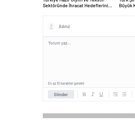
Sektöründe İhracat Hedeflerini
Büyük 
Açıkladı
Fuarın
En az 10 karakter gerekli
Gönder
Kent Haber Ajansı
Ekonomi
Borsa
Cumhurbaşk