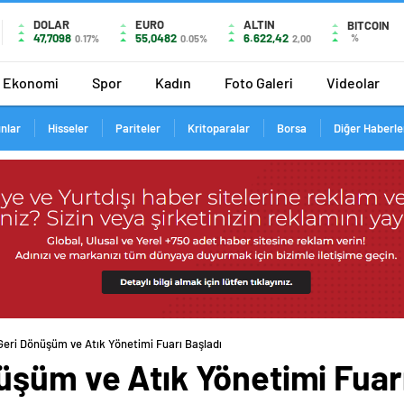
DOLAR
EURO
ALTIN
BITCOIN
47,7098
55,0482
6.622,42
%
0.17%
0.05%
2,00
Ekonomi
Spor
Kadın
Foto Galeri
Videolar
ınlar
Hisseler
Pariteler
Kritoparalar
Borsa
Diğer Haberle
Geri Dönüşüm ve Atık Yönetimi Fuarı Başladı
üşüm ve Atık Yönetimi Fuarı