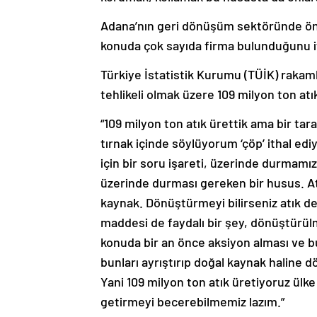
Adana’nın geri dönüşüm sektöründe öne
konuda çok sayıda firma bulunduğunu if
Türkiye İstatistik Kurumu (TÜİK) rakaml
tehlikeli olmak üzere 109 milyon ton atı
“109 milyon ton atık ürettik ama bir ta
tırnak içinde söylüyorum ‘çöp’ ithal ediy
için bir soru işareti, üzerinde durmamı
üzerinde durması gereken bir husus. 
kaynak. Dönüştürmeyi bilirseniz atık de
maddesi de faydalı bir şey, dönüştürülm
konuda bir an önce aksiyon alması ve b
bunları ayrıştırıp doğal kaynak haline 
Yani 109 milyon ton atık üretiyoruz ülk
getirmeyi becerebilmemiz lazım.”