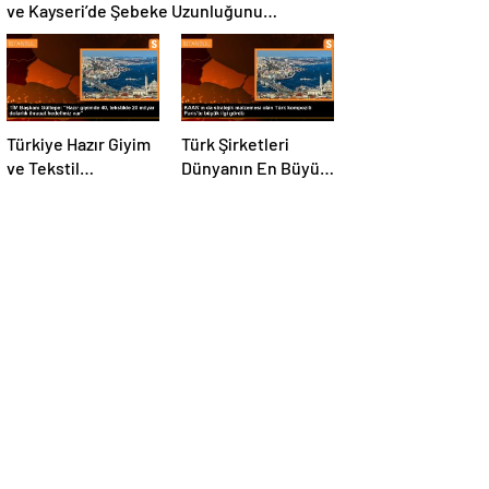
ve Kayseri’de Şebeke Uzunluğunu
Artıracak
Türkiye Hazır Giyim
Türk Şirketleri
ve Tekstil
Dünyanın En Büyük
Sektöründe İhracat
Kompozit
Hedeflerini Açıkladı
Malzemeler
Fuarında