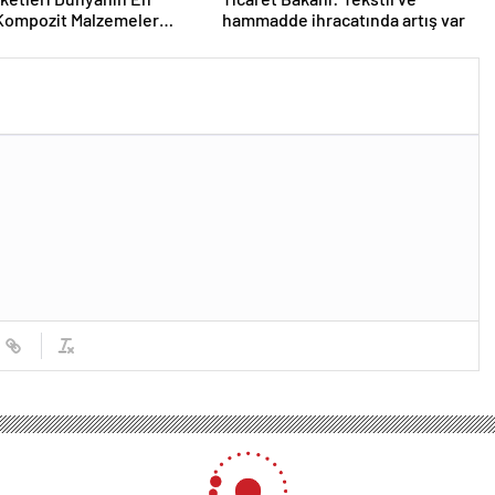
Kompozit Malzemeler
hammadde ihracatında artış var
da
anlığı Yatırım Ofisi, Medeniyet Teknopark’a destek veriyor