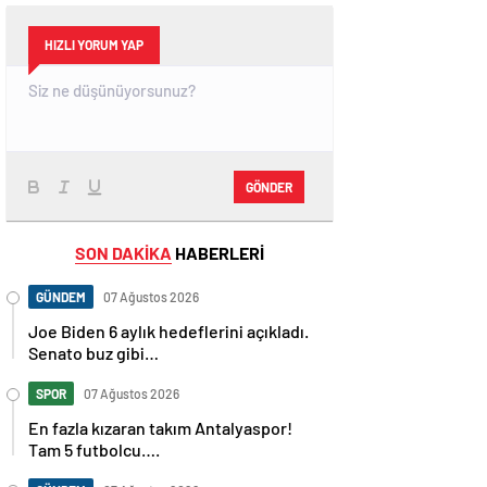
HIZLI YORUM YAP
GÖNDER
SON DAKİKA
HABERLERİ
GÜNDEM
07 Ağustos 2026
Joe Biden 6 aylık hedeflerini açıkladı.
Senato buz gibi…
SPOR
07 Ağustos 2026
En fazla kızaran takım Antalyaspor!
Tam 5 futbolcu….