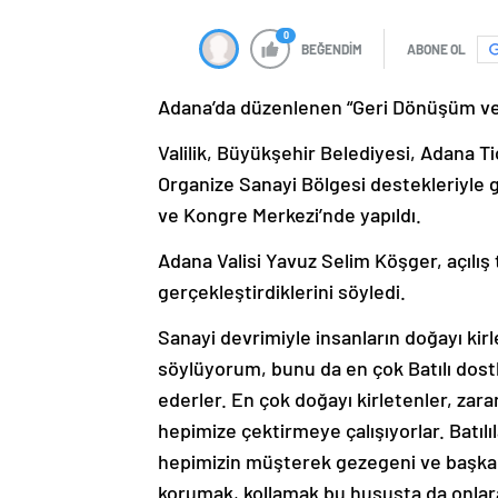
0
BEĞENDİM
ABONE OL
Adana’da düzenlenen “Geri Dönüşüm ve 
Valilik, Büyükşehir Belediyesi, Adana 
Organize Sanayi Bölgesi destekleriyle 
ve Kongre Merkezi’nde yapıldı.
Adana Valisi Yavuz Selim Köşger, açılış 
gerçekleştirdiklerini söyledi.
Sanayi devrimiyle insanların doğayı kir
söylüyorum, bunu da en çok Batılı dostla
ederler. En çok doğayı kirletenler, zar
hepimize çektirmeye çalışıyorlar. Batılı
hepimizin müşterek gezegeni ve başka g
korumak, kollamak bu hususta da onlar