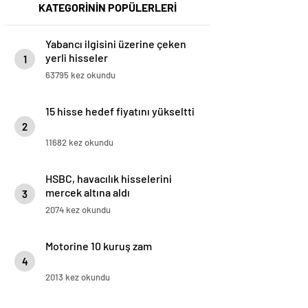
KATEGORİNİN POPÜLERLERİ
Yabancı ilgisini üzerine çeken
yerli hisseler
1
63795 kez okundu
15 hisse hedef fiyatını yükseltti
2
11682 kez okundu
HSBC, havacılık hisselerini
mercek altına aldı
3
2074 kez okundu
Motorine 10 kuruş zam
4
2013 kez okundu