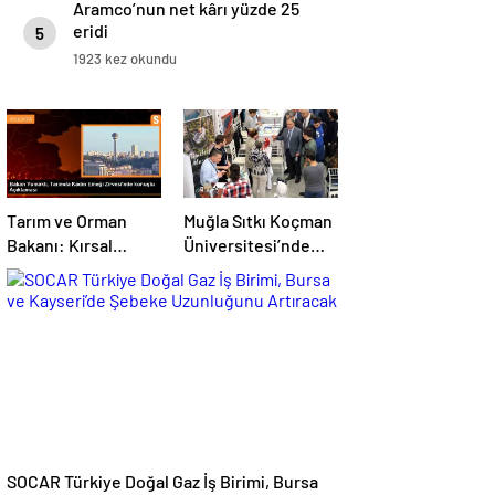
Aramco’nun net kârı yüzde 25
eridi
5
1923 kez okundu
Tarım ve Orman
Muğla Sıtkı Koçman
Bakanı: Kırsal
Üniversitesi’nde
kalkınmada
Turizm Sektörü ve
gençlere ve
Öğrenciler Buluştu
kadınlara pozitif
ayrımcılık yapıyoruz
SOCAR Türkiye Doğal Gaz İş Birimi, Bursa