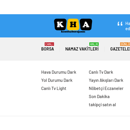
Cumhurbaşkanlığı 
veriyor