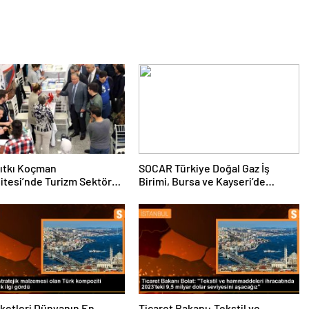
ıtkı Koçman
SOCAR Türkiye Doğal Gaz İş
itesi’nde Turizm Sektörü
Birimi, Bursa ve Kayseri’de
nciler Buluştu
Şebeke Uzunluğunu Artıracak
rketleri Dünyanın En
Ticaret Bakanı: Tekstil ve