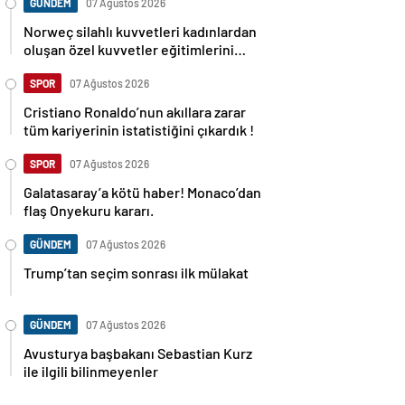
GÜNDEM
07 Ağustos 2026
Norweç silahlı kuvvetleri kadınlardan
oluşan özel kuvvetler eğitimlerini
başlattı.
SPOR
07 Ağustos 2026
Cristiano Ronaldo’nun akıllara zarar
tüm kariyerinin istatistiğini çıkardık !
SPOR
07 Ağustos 2026
Galatasaray’a kötü haber! Monaco’dan
flaş Onyekuru kararı.
GÜNDEM
07 Ağustos 2026
Trump’tan seçim sonrası ilk mülakat
GÜNDEM
07 Ağustos 2026
Avusturya başbakanı Sebastian Kurz
ile ilgili bilinmeyenler