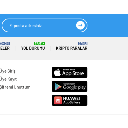
eknopark’a destek
HIZLI YORUM YAP
GÖNDER
SON DAKİKA
HABERLERİ
GÜNDEM
07 Ağustos 2026
Joe Biden 6 aylık hedeflerini açıkladı.
Senato buz gibi…
SPOR
07 Ağustos 2026