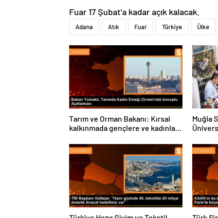
Fuar 17 Şubat’a kadar açık kalacak.
Adana
Atık
Fuar
Türkiye
Ülke
Tarım ve Orman Bakanı: Kırsal
Muğla S
kalkınmada gençlere ve kadınlara
Ünivers
pozitif ayrımcılık yapıyoruz
ve Öğre
Türkiye Hazır Giyim ve Tekstil
Türk Şi