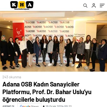
buluşturdu
243 okunma
Adana OSB Kadın Sanayiciler
Platformu, Prof. Dr. Bahar Uslu’yu
öğrencilerle buluşturdu
19 Ocak 2024 00:21
ABONE OL
News