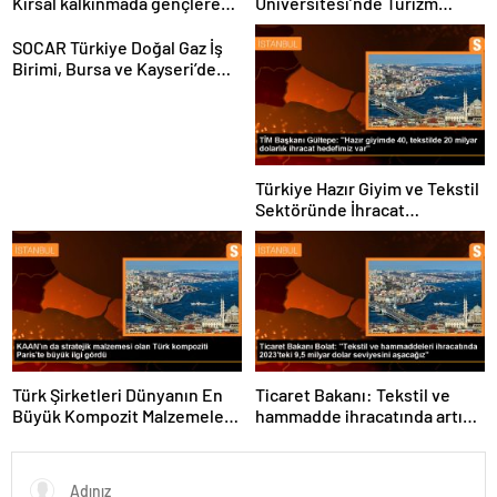
Kırsal kalkınmada gençlere
Üniversitesi’nde Turizm
ve kadınlara pozitif ayrımcılık
Sektörü ve Öğrenciler
yapıyoruz
Buluştu
SOCAR Türkiye Doğal Gaz İş
Birimi, Bursa ve Kayseri’de
Şebeke Uzunluğunu Artıracak
Türkiye Hazır Giyim ve Tekstil
Sektöründe İhracat
Hedeflerini Açıkladı
Türk Şirketleri Dünyanın En
Ticaret Bakanı: Tekstil ve
Büyük Kompozit Malzemeler
hammadde ihracatında artış
Fuarında
var