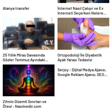
Alanya transfer
İnternet Nasıl Çalışır ve Ev
Interneti Seçerken Nelere
Dikkat Etmelisiniz
25 Yıllık Miras Davasında
Ortopodoloji İle Diyabetik
Gözler Temmuz Ayındaki
Ayak Yarası Tedavisi
Karar Duruşmasına Çevrildi
Serjoy : Dijital Medya Ajansı,
Google Reklam Ajansı, SEO
Ajansı ve Web Tasarım Ajansı
Zihnin Gizemli Sınırları ve
Ötesi : Nasılnedir.com