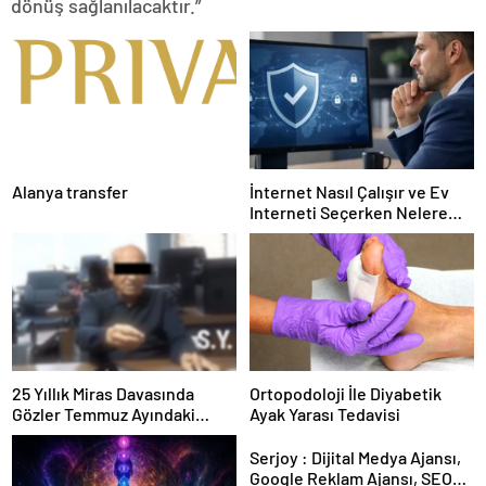
dönüş sağlanılacaktır.”
Alanya transfer
İnternet Nasıl Çalışır ve Ev
Interneti Seçerken Nelere
Dikkat Etmelisiniz
25 Yıllık Miras Davasında
Ortopodoloji İle Diyabetik
Gözler Temmuz Ayındaki
Ayak Yarası Tedavisi
Karar Duruşmasına Çevrildi
Serjoy : Dijital Medya Ajansı,
Google Reklam Ajansı, SEO