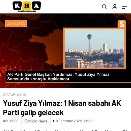
202 okunma
Yusuf Ziya Yılmaz: 1 Nisan sabahı AK
Parti galip gelecek
9 Temmuz 2024 00:09
ABONE OL
News