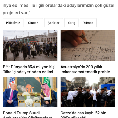
ihya edilmesi ile ilgili oralardaki adaylarımızın çok güzel
projeleri var.”
Milletimiz
Olacak.
Şehirler
Yarış
Yılmaz
BM: Dünyada 83,4 milyon kişi
Avustralya’da 200 yıllık
‘ülke içinde yerinden edilmiş’
imkansız matematik problemi
olarak yaşıyor
çözüldü
Donald Trump Suudi
Gazze’de can kaybı 52 bin
Arabistan’da: Görüşmelerde
908’e yükseldi