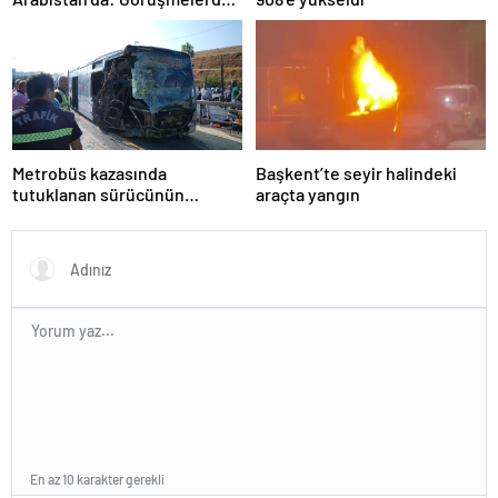
uyukladı
Metrobüs kazasında
Başkent’te seyir halindeki
tutuklanan sürücünün
araçta yangın
ifadesine ulaşıldı
En az 10 karakter gerekli