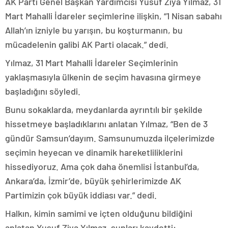
AK Parti Genel Başkan Yardımcısı Yusuf Ziya Yılmaz, 31
Mart Mahalli İdareler seçimlerine ilişkin, “1 Nisan sabahı
Allah’ın izniyle bu yarışın, bu koşturmanın, bu
mücadelenin galibi AK Parti olacak.” dedi.
Yılmaz, 31 Mart Mahalli İdareler Seçimlerinin
yaklaşmasıyla ülkenin de seçim havasına girmeye
başladığını söyledi.
Bunu sokaklarda, meydanlarda ayrıntılı bir şekilde
hissetmeye başladıklarını anlatan Yılmaz, “Ben de 3
gündür Samsun’dayım. Samsunumuzda ilçelerimizde
seçimin heyecan ve dinamik hareketliliklerini
hissediyoruz. Ama çok daha önemlisi İstanbul’da,
Ankara’da, İzmir’de, büyük şehirlerimizde AK
Partimizin çok büyük iddiası var.” dedi.
Halkın, kimin samimi ve içten olduğunu bildiğini
anlatan Yusuf Ziya Yılmaz, şunları kaydetti: