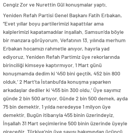
Cengiz Zor ve Nurettin Gül konuşmalar yaptı.
Yeniden Refah Partisi Genel Başkanı Fatih Erbakan,
“Evet yıllar boyu partilerimizi kapattılar ama
kalplerimizi kapatamadılar inşallah. Samsun’da böyle
bir manzara görüyorum. Vefatının 13. yılında merhum
Erbakan hocamızı rahmetle anıyor, hayırla yad
ediyoruz. Yeniden Refah Partimiz üye rekorlarında
birinciliği kimseye kaptırmıyor. 1 Mart günü
konuşmamda dedim ki ‘450 bini geçtik, 452 bin 800
olduk.’ 2 Mart’ta İstanbul’da konuşma yaparken
arkadaşlar dediler ki ‘455 bin 300 oldu.’ Üye sayımız
günde 2 bin 500 artıyor. Günde 2 bin 500 demek, ayda
75 bin demektir. 1 yılda neredeyse 1 milyon üye
demektir. Bugün itibarıyla 455 binin üzerindeyiz.
İnşallah 31 Mart seçimlerine 500 binin üzerinde üyeyle
gireceğiz. Türkiye’nin üye sayısı bakımından üçüncü