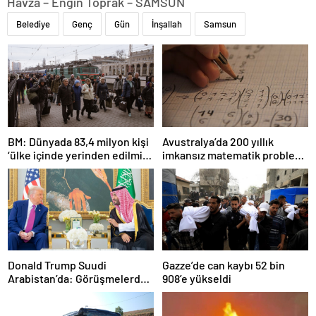
Havza – Engin Toprak – SAMSUN
Belediye
Genç
Gün
İnşallah
Samsun
BM: Dünyada 83,4 milyon kişi
Avustralya’da 200 yıllık
‘ülke içinde yerinden edilmiş’
imkansız matematik problemi
olarak yaşıyor
çözüldü
Donald Trump Suudi
Gazze’de can kaybı 52 bin
Arabistan’da: Görüşmelerde
908’e yükseldi
uyukladı