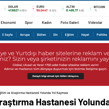
DOLAR
EURO
ALTIN
BITCOIN
47,6627
55,0447
6.495,77
%
0.05%
-0.12%
0,05
Ekonomi
Spor
Kadın
Foto Galeri
Videolar
3.Sayfa
Avrupa
Bülten
Din
Eğitim
Hayat
Politika
ğitim ve Araştırma Hastanesi Yolunda Yol Kayması
Araştırma Hastanesi Yolund