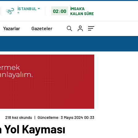
İMSAK'A
İSTANBUL
02:00
KALAN SÜRE
°
Yazarlar
Gazeteler
a Yol Kayması