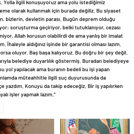
k. Yolla ilgili konuşuyoruz ama yolu istediğimiz
eme olarak kullanmak için burada değiliz. Bu siyaset
in, bizlerin, devletin parası. Bugün deprem olduğu
or; soruşturma geçiriyor, belki tutuklanıyor, cezası
miyor, Allah korusun olabilirdi de ama yanlış bir imalat
İhaleyle aldığınız işinde bir garantisi olması lazım.
yorsa oluyor. Baş başa kalıyoruz. Bu doğru bir şey değil.
rıyla belediye duyarlılık göstermiş. Buradan belediyeye
u yol yapılacak ama buranın bedeli bu işi yapan
nlamda müteahhitle ilgili suç duyurusunda da
e yazdım. Konuyu da takip edeceğiz. Bir iş yapılırken
yalı işler yapmak lazım.”