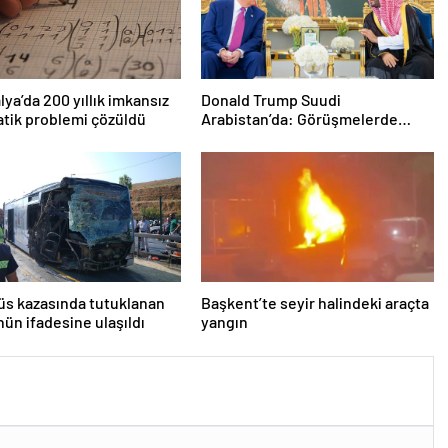
lya’da 200 yıllık imkansız
Donald Trump Suudi
tik problemi çözüldü
Arabistan’da: Görüşmelerde
uyukladı
s kazasında tutuklanan
Başkent’te seyir halindeki araçta
ün ifadesine ulaşıldı
yangın