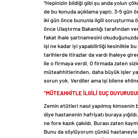
“Hepinizin bildiği gibi şu anda yolun 
de bu konuda açıklama yaptı. 3-5 gün ön
iki gün önce bununla ilgili soruşturma 
önce Ulaştırma Bakanlığı tarafından veri
fakat ihale şartnamesini okuduğunuzda i
işi ne kadar iyi yapabilirliği kesinlikle b
tarihlerde itirazlar da vardı ihaleye gi
ile o firmaya verdi. O firmada zaten siz
müteahhitlerinden, daha büyük işler ya
sorun yok. Verdiler ama işi bilene ehli
“MÜTEAHHİTLE İLGİLİ SUÇ DUYURUS
Zemin etütleri nasıl yapılmış kimsenin b
diye hastanenin hafriyatı buraya yığıldı
ne fore kazık çakıldı. Burası zaten kay
Bunu da söylüyorum çünkü hastaneyle ilg