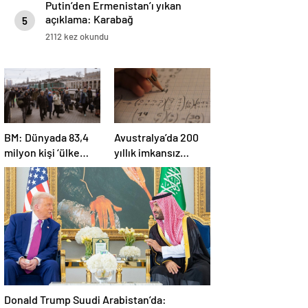
Putin’den Ermenistan’ı yıkan
açıklama: Karabağ
5
Azerbaycan’ın ayrılmaz bir
2112 kez okundu
parçasıdır!
BM: Dünyada 83,4
Avustralya’da 200
milyon kişi ‘ülke
yıllık imkansız
içinde yerinden
matematik
edilmiş’ olarak
problemi çözüldü
yaşıyor
Donald Trump Suudi Arabistan’da: