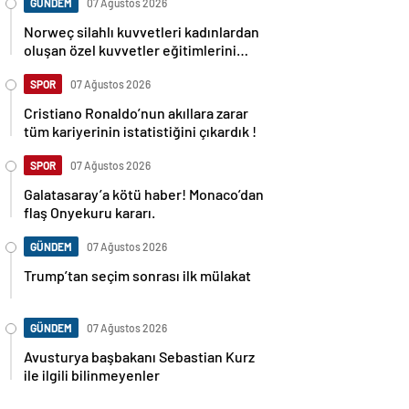
GÜNDEM
07 Ağustos 2026
Norweç silahlı kuvvetleri kadınlardan
oluşan özel kuvvetler eğitimlerini
başlattı.
SPOR
07 Ağustos 2026
Cristiano Ronaldo’nun akıllara zarar
tüm kariyerinin istatistiğini çıkardık !
SPOR
07 Ağustos 2026
Galatasaray’a kötü haber! Monaco’dan
flaş Onyekuru kararı.
GÜNDEM
07 Ağustos 2026
Trump’tan seçim sonrası ilk mülakat
GÜNDEM
07 Ağustos 2026
Avusturya başbakanı Sebastian Kurz
ile ilgili bilinmeyenler