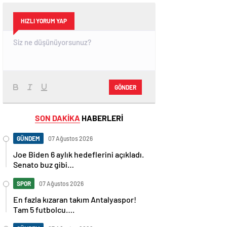
HIZLI YORUM YAP
GÖNDER
SON DAKİKA
HABERLERİ
GÜNDEM
07 Ağustos 2026
Joe Biden 6 aylık hedeflerini açıkladı.
Senato buz gibi…
SPOR
07 Ağustos 2026
En fazla kızaran takım Antalyaspor!
Tam 5 futbolcu….