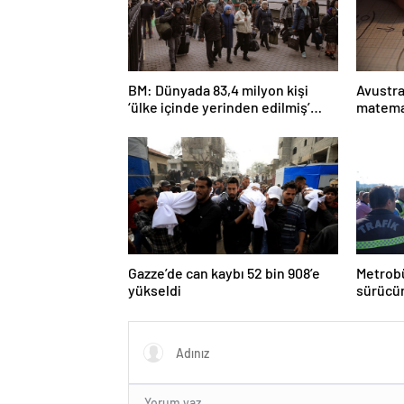
BM: Dünyada 83,4 milyon kişi
Avustra
‘ülke içinde yerinden edilmiş’
matema
olarak yaşıyor
Gazze’de can kaybı 52 bin 908’e
Metrobü
yükseldi
sürücün