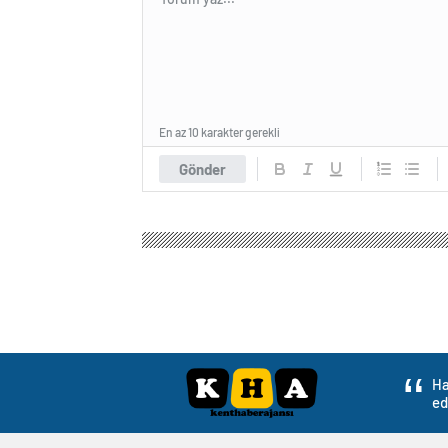
En az 10 karakter gerekli
Gönder
Kent Haber Ajansı
Gündem
Politika
Türkiye 
Türkiye ve Somali
Anlaşması İmzalan
0
BEĞENDİM
ABONE OL