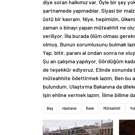
diye soran halkımız var. Öyle bir şey yo
şartnamede yapmadılar. Siyasi bir malz
üstü bir kavram. Niye, hepimizin, ülken
zaman o binayı yapan müteahhit ne oluy
veriliyor. İlla burada ölüm olması gerek
olmuş. Bunun sorumlusunu bulmak lazım. 
Yap, bitir, paranı al ondan sonra ne olu
Şu an çalışma yapılıyor. Gördüğüm kada
de teşekkür ediyoruz. Elinde sonunda b
müteahhite ödettirmek lazım. Ben bu a
bulundum. Ulaştırma Bakanına da dilekç
işin ehline vermek lazım. İlime bilime da
Baş
Hastane
İhale
Müteahhit
Yol