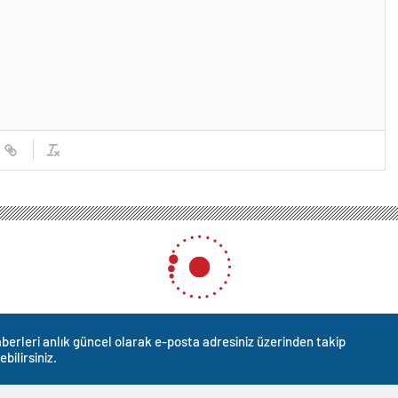
ve Somali Arasında Savunma ve Ekonomik İşbirliği Anlaşması İmzalandı
 Arasında Savunma ve Ekono
dı
0
News