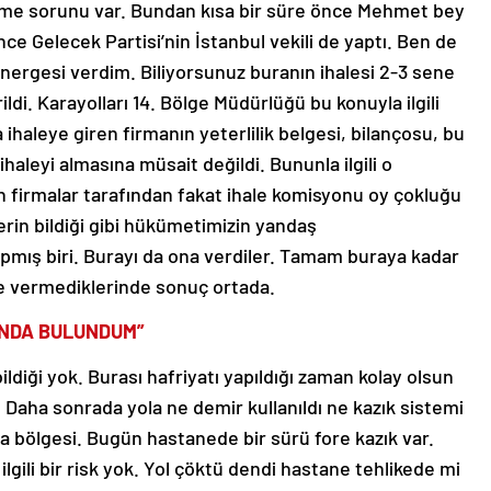
çökme sorunu var. Bundan kısa bir süre önce Mehmet bey
ce Gelecek Partisi’nin İstanbul vekili de yaptı. Ben de
önergesi verdim. Biliyorsunuz buranın ihalesi 2-3 sene
ldi. Karayolları 14. Bölge Müdürlüğü bu konuyla ilgili
haleye giren firmanın yeterlilik belgesi, bilançosu, bu
u ihaleyi almasına müsait değildi. Bununla ilgili o
ren firmalar tarafından fakat ihale komisyonu oy çokluğu
lerin bildiği gibi hükümetimizin yandaş
pmış biri. Burayı da ona verdiler. Tamam buraya kadar
ne vermediklerinde sonuç ortada.
UNDA BULUNDUM”
ildiği yok. Burası hafriyatı yapıldığı zaman kolay olsun
. Daha sonrada yola ne demir kullanıldı ne kazık sistemi
ma bölgesi. Bugün hastanede bir sürü fore kazık var.
ili bir risk yok. Yol çöktü dendi hastane tehlikede mi