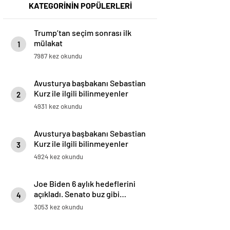
KATEGORİNİN POPÜLERLERİ
Trump’tan seçim sonrası ilk
mülakat
1
7987 kez okundu
Avusturya başbakanı Sebastian
Kurz ile ilgili bilinmeyenler
2
4931 kez okundu
Avusturya başbakanı Sebastian
Kurz ile ilgili bilinmeyenler
3
4924 kez okundu
Joe Biden 6 aylık hedeflerini
açıkladı. Senato buz gibi…
4
3053 kez okundu