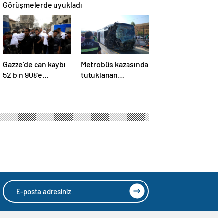
Görüşmelerde uyukladı
Gazze’de can kaybı
Metrobüs kazasında
52 bin 908’e
tutuklanan
yükseldi
sürücünün
ifadesine ulaşıldı
mik İşbirliği
HIZLI YORUM YAP