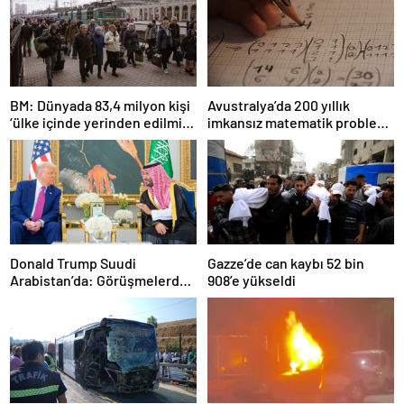
BM: Dünyada 83,4 milyon kişi
Avustralya’da 200 yıllık
‘ülke içinde yerinden edilmiş’
imkansız matematik problemi
olarak yaşıyor
çözüldü
Donald Trump Suudi
Gazze’de can kaybı 52 bin
Arabistan’da: Görüşmelerde
908’e yükseldi
uyukladı