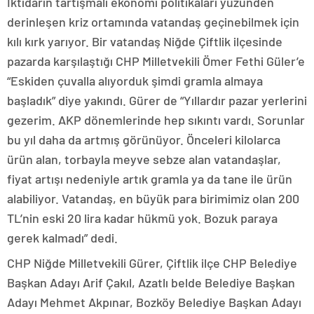
İktidarın tartışmalı ekonomi politikaları yüzünden
derinleşen kriz ortamında vatandaş geçinebilmek için
kılı kırk yarıyor. Bir vatandaş Niğde Çiftlik ilçesinde
pazarda karşılaştığı CHP Milletvekili Ömer Fethi Güler’e
“Eskiden çuvalla alıyorduk şimdi gramla almaya
başladık” diye yakındı. Gürer de “Yıllardır pazar yerlerini
gezerim. AKP dönemlerinde hep sıkıntı vardı. Sorunlar
bu yıl daha da artmış görünüyor. Önceleri kilolarca
ürün alan, torbayla meyve sebze alan vatandaşlar,
fiyat artışı nedeniyle artık gramla ya da tane ile ürün
alabiliyor. Vatandaş, en büyük para birimimiz olan 200
TL’nin eski 20 lira kadar hükmü yok. Bozuk paraya
gerek kalmadı” dedi.
CHP Niğde Milletvekili Gürer, Çiftlik ilçe CHP Belediye
Başkan Adayı Arif Çakıl, Azatlı belde Belediye Başkan
Adayı Mehmet Akpınar, Bozköy Belediye Başkan Adayı