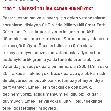
“200 TL’NİN ESKİ 20 LİRA KADAR HÜKMÜ YOK”
Pazarcı esnafının ve alışveriş için gelen vatandaşların
sorunlarını dinleyen CHP Niğde Milletvekili Ömer Fethi
Gürer ise, “Yıllardır pazar yerlerini gezerim. AKP
dönemlerinde hep sıkıntı vardı. Sorunlar bu yıl daha da
artmış görünüyor. Önceleri kilolarca ürün alan,
torbayla meyve sebze alan vatandaşlar, fiyat artışı
nedeniyle artık gramla ya da tane ile ürün alabiliyor.
Vatandaş, en büyük para birimimiz olan 200 TL’nin eski
20 lira kadar hükmü yok. Bozuk paraya gerek kalmadı.
Bir alışverişe en büyük banknotumuz yetmiyor, diye
dert yanıyor. Emeklilerin tepkisi de çok büyük;
geçinemiyoruz, açlığa mahkum edildik, bizi iktidar
duymuyor. Emekliler yılı yoksulluk yılı oldu” şeklinde
tepki gösterdiklerini söyledi.