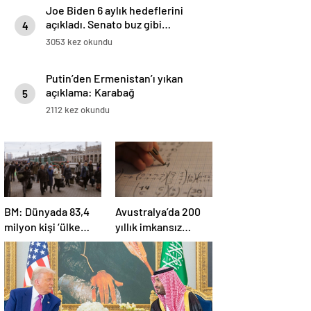
Joe Biden 6 aylık hedeflerini
açıkladı. Senato buz gibi…
4
3053 kez okundu
Putin’den Ermenistan’ı yıkan
açıklama: Karabağ
5
Azerbaycan’ın ayrılmaz bir
2112 kez okundu
parçasıdır!
BM: Dünyada 83,4
Avustralya’da 200
milyon kişi ‘ülke
yıllık imkansız
içinde yerinden
matematik
edilmiş’ olarak
problemi çözüldü
yaşıyor