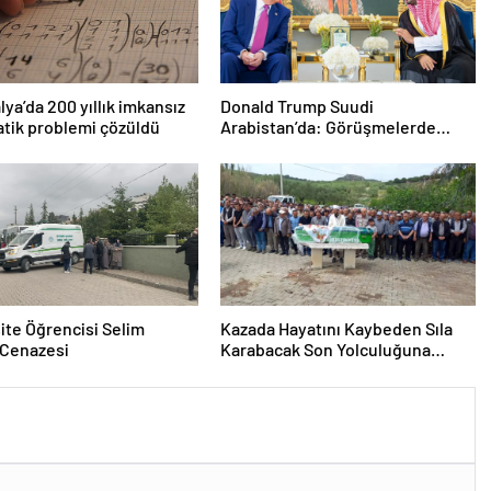
lya’da 200 yıllık imkansız
Donald Trump Suudi
tik problemi çözüldü
Arabistan’da: Görüşmelerde
uyukladı
ite Öğrencisi Selim
Kazada Hayatını Kaybeden Sıla
 Cenazesi
Karabacak Son Yolculuğuna
Uğurlandı