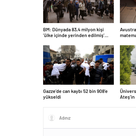
BM: Dünyada 83,4 milyon kişi
Avustra
‘ülke içinde yerinden edilmiş’
matema
olarak yaşıyor
Gazze’de can kaybı 52 bin 908’e
Ünivers
yükseldi
Ateş’in