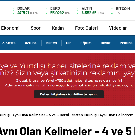
DOLAR
EURO
ALTIN
BITCOIN
47,7121
55,0292
6.552,65
%
0.17%
0%
0,93
Ekonomi
Spor
Kadın
Foto Galeri
Videolar
3.Sayfa
Avrupa
Bülten
Din
Eğitim
Hayat
Politika
kunuşu Aynı Olan Kelimeler – 4 ve 5 Harfli Tersten Okunuşu Aynı Olan Palindrom
nı Olan Kelimeler – 4 ve 5 