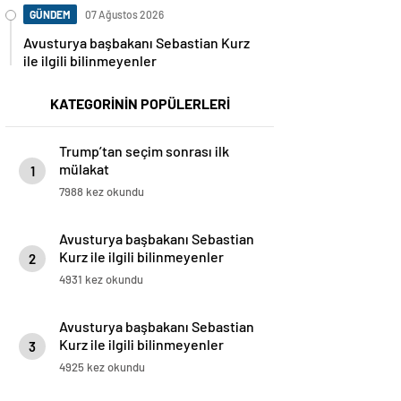
GÜNDEM
07 Ağustos 2026
Avusturya başbakanı Sebastian Kurz
ile ilgili bilinmeyenler
KATEGORİNİN POPÜLERLERİ
Trump’tan seçim sonrası ilk
mülakat
1
7988 kez okundu
Avusturya başbakanı Sebastian
Kurz ile ilgili bilinmeyenler
2
4931 kez okundu
Avusturya başbakanı Sebastian
Kurz ile ilgili bilinmeyenler
3
4925 kez okundu