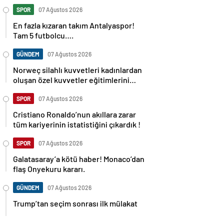
SPOR
07 Ağustos 2026
En fazla kızaran takım Antalyaspor!
Tam 5 futbolcu….
GÜNDEM
07 Ağustos 2026
Norweç silahlı kuvvetleri kadınlardan
oluşan özel kuvvetler eğitimlerini
başlattı.
SPOR
07 Ağustos 2026
Cristiano Ronaldo’nun akıllara zarar
tüm kariyerinin istatistiğini çıkardık !
SPOR
07 Ağustos 2026
Galatasaray’a kötü haber! Monaco’dan
flaş Onyekuru kararı.
GÜNDEM
07 Ağustos 2026
Trump’tan seçim sonrası ilk mülakat