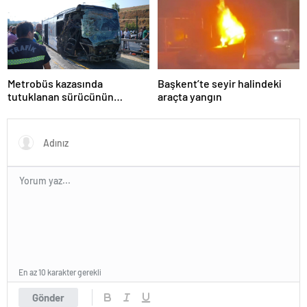
Metrobüs kazasında
Başkent’te seyir halindeki
tutuklanan sürücünün
araçta yangın
ifadesine ulaşıldı
En az 10 karakter gerekli
Gönder