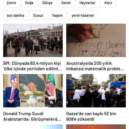
Çevre
Doğa
Dünya
Genel
Hayvanlar
Kars
son dakika
Susuz
Yaşam
yerel haberler
BM: Dünyada 83,4 milyon kişi
Avustralya’da 200 yıllık
‘ülke içinde yerinden edilmiş’
imkansız matematik problemi
olarak yaşıyor
çözüldü
Donald Trump Suudi
Gazze’de can kaybı 52 bin
Arabistan’da: Görüşmelerde
908’e yükseldi
uyukladı