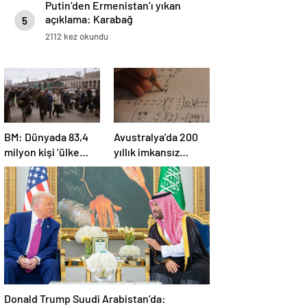
Putin’den Ermenistan’ı yıkan
açıklama: Karabağ
5
Azerbaycan’ın ayrılmaz bir
2112 kez okundu
parçasıdır!
BM: Dünyada 83,4
Avustralya’da 200
milyon kişi ‘ülke
yıllık imkansız
içinde yerinden
matematik
edilmiş’ olarak
problemi çözüldü
yaşıyor
Donald Trump Suudi Arabistan’da: