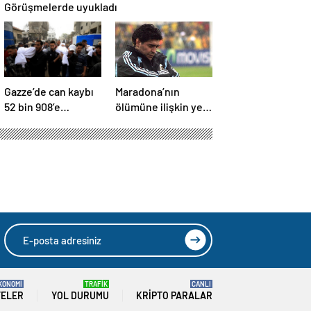
Görüşmelerde uyukladı
Gazze’de can kaybı
Maradona’nın
52 bin 908’e
ölümüne ilişkin yeni
yükseldi
belgeler ortaya çıktı
ği olası senaryolar var
u’ya:
 senaryolar var
HIZLI YORUM YAP