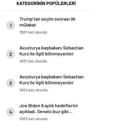
KATEGORİNİN POPÜLERLERİ
Trump’tan seçim sonrası ilk
mülakat
1
7987 kez okundu
Avusturya başbakanı Sebastian
Kurz ile ilgili bilinmeyenler
2
4931 kez okundu
Avusturya başbakanı Sebastian
Kurz ile ilgili bilinmeyenler
3
4924 kez okundu
Joe Biden 6 aylık hedeflerini
açıkladı. Senato buz gibi…
4
3053 kez okundu