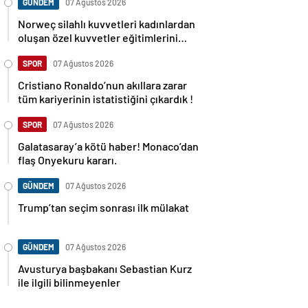
GÜNDEM
07 Ağustos 2026
Norweç silahlı kuvvetleri kadınlardan
oluşan özel kuvvetler eğitimlerini
başlattı.
SPOR
07 Ağustos 2026
Cristiano Ronaldo’nun akıllara zarar
tüm kariyerinin istatistiğini çıkardık !
SPOR
07 Ağustos 2026
Galatasaray’a kötü haber! Monaco’dan
flaş Onyekuru kararı.
GÜNDEM
07 Ağustos 2026
Trump’tan seçim sonrası ilk mülakat
GÜNDEM
07 Ağustos 2026
Avusturya başbakanı Sebastian Kurz
ile ilgili bilinmeyenler