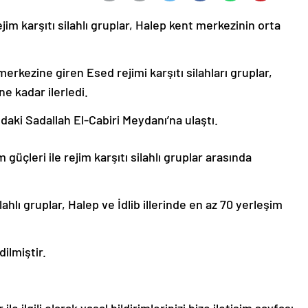
jim karşıtı silahlı gruplar, Halep kent merkezinin orta
erkezine giren Esed rejimi karşıtı silahları gruplar,
e kadar ilerledi.
daki Sadallah El-Cabiri Meydanı’na ulaştı.
 güçleri ile rejim karşıtı silahlı gruplar arasında
lı gruplar, Halep ve İdlib illerinde en az 70 yerleşim
ilmiştir.
le ilgili olarak yasal bildirimlerinizi bize iletişim sayfası