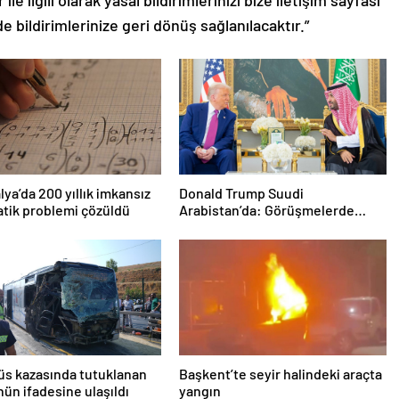
de bildirimlerinize geri dönüş sağlanılacaktır.”
lya’da 200 yıllık imkansız
Donald Trump Suudi
tik problemi çözüldü
Arabistan’da: Görüşmelerde
uyukladı
s kazasında tutuklanan
Başkent’te seyir halindeki araçta
ün ifadesine ulaşıldı
yangın