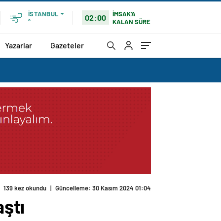
İMSAK'A
İSTANBUL
02:00
KALAN SÜRE
°
Yazarlar
Gazeteler
aştı