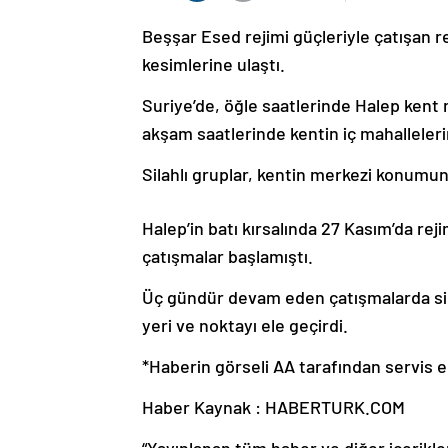
Beşşar Esed rejimi güçleriyle çatışan re
kesimlerine ulaştı.
Suriye’de, öğle saatlerinde Halep kent m
akşam saatlerinde kentin iç mahallelerin
Silahlı gruplar, kentin merkezi konumun
Halep’in batı kırsalında 27 Kasım’da rejim
çatışmalar başlamıştı.
Üç gündür devam eden çatışmalarda silah
yeri ve noktayı ele geçirdi.
*Haberin görseli AA tarafından servis ed
Haber Kaynak : HABERTURK.COM
“Yayınlanan tüm haber ve diğer içerikler i