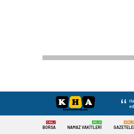
Kent Haber Ajansı
Gündem
3.Sayfa
Hollanda
Hollanda Başbakan
Tutuklanmadan Holl