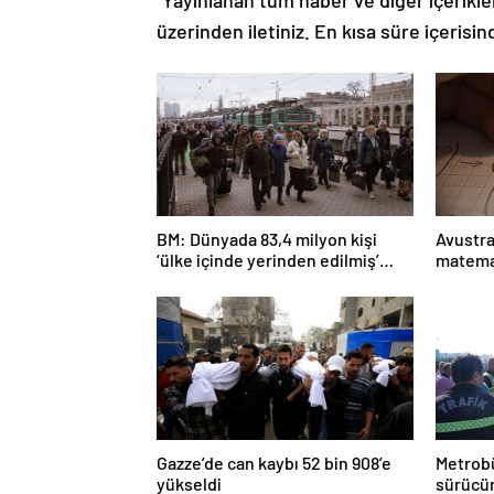
üzerinden iletiniz. En kısa süre içerisin
BM: Dünyada 83,4 milyon kişi
Avustra
‘ülke içinde yerinden edilmiş’
matema
olarak yaşıyor
Gazze’de can kaybı 52 bin 908’e
Metrobü
yükseldi
sürücün