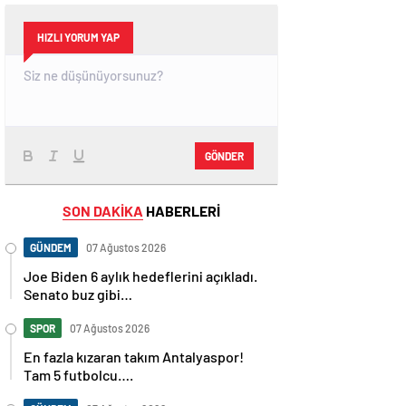
HIZLI YORUM YAP
GÖNDER
SON DAKİKA
HABERLERİ
GÜNDEM
07 Ağustos 2026
Joe Biden 6 aylık hedeflerini açıkladı.
Senato buz gibi…
SPOR
07 Ağustos 2026
En fazla kızaran takım Antalyaspor!
Tam 5 futbolcu….