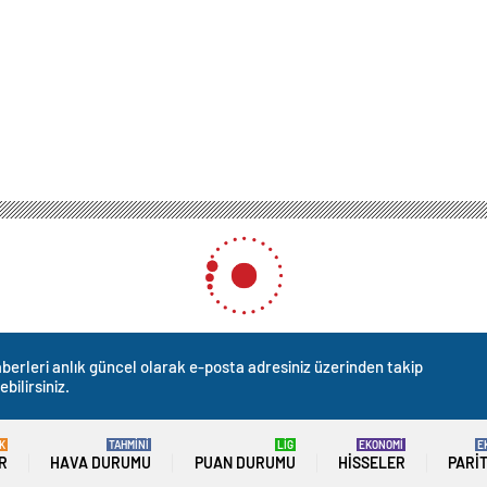
 Başbakanı Dick Schoof’tan Netanyahu’ya: Tutuklanmadan Hollanda’ya gelebilece
ı Dick Schoof’tan Netanyah
anda’ya gelebileceği olası