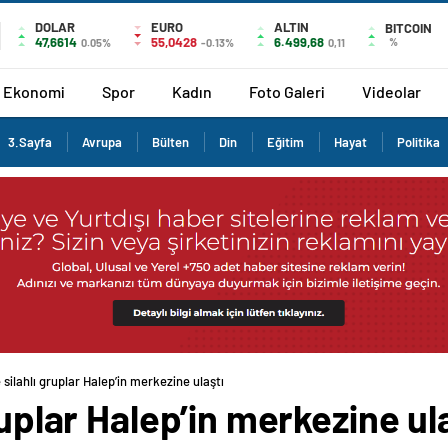
DOLAR
EURO
ALTIN
BITCOIN
47,6614
55,0428
6.499,68
%
0.05%
-0.13%
0,11
Ekonomi
Spor
Kadın
Foto Galeri
Videolar
3.Sayfa
Avrupa
Bülten
Din
Eğitim
Hayat
Politika
 silahlı gruplar Halep’in merkezine ulaştı
ruplar Halep’in merkezine ul