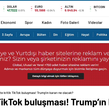
DOLAR
EURO
ALTIN
BITCOIN
47,7222
55,1988
6.649,94
%
0.01%
-0.04%
-0,16
Ekonomi
Spor
Kadın
Foto Galeri
Videolar
3.Sayfa
Avrupa
Bülten
Din
Eğitim
Hayat
Politika
’te kritik TikTok buluşması! Trump’ın kararı ne olacak?
k TikTok buluşması! Trump’ın