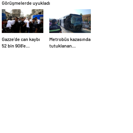
Görüşmelerde uyukladı
Gazze’de can kaybı
Metrobüs kazasında
52 bin 908’e
tutuklanan
yükseldi
sürücünün
ifadesine ulaşıldı