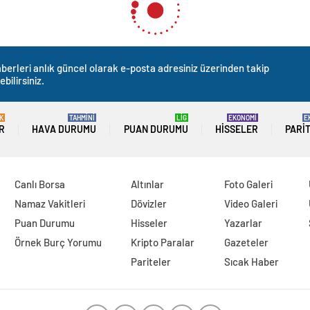
berleri anlık güncel olarak e-posta adresiniz üzerinden takip
ebilirsiniz.
K
TAHMİNİ
LİG
EKONOMİ
E
R
HAVA DURUMU
PUAN DURUMU
HISSELER
PARI
Canlı Borsa
Altınlar
Foto Galeri
Namaz Vakitleri
Dövizler
Video Galeri
Puan Durumu
Hisseler
Yazarlar
Örnek Burç Yorumu
Kripto Paralar
Gazeteler
Pariteler
Sıcak Haber