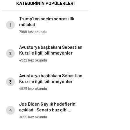
KATEGORİNİN POPÜLERLERİ
Trump’tan seçim sonrası ilk
mülakat
1
7988 kez okundu
Avusturya başbakanı Sebastian
Kurz ile ilgili bilinmeyenler
2
4932 kez okundu
Avusturya başbakanı Sebastian
Kurz ile ilgili bilinmeyenler
3
4925 kez okundu
Joe Biden 6 aylık hedeflerini
açıkladı. Senato buz gibi…
4
3055 kez okundu