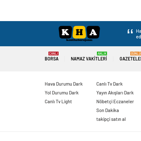
Ha
ed
CANLI
ANLIK
GÜNLÜ
BORSA
NAMAZ VAKITLERI
GAZETELE
Hava Durumu Dark
Canlı Tv Dark
Yol Durumu Dark
Yayın Akışları Dark
Canlı Tv Light
Nöbetçi Eczaneler
Son Dakika
takipçi satın al