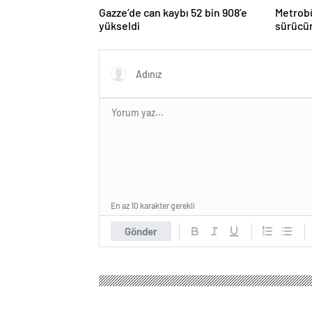
Gazze’de can kaybı 52 bin 908’e
Metrobü
yükseldi
sürücün
En az 10 karakter gerekli
Gönder