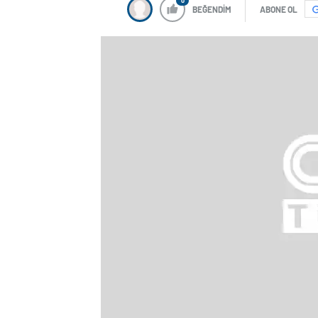
0
BEĞENDİM
ABONE OL