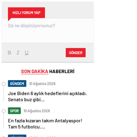
HIZLI YORUM YAP
GÖNDER
SON DAKİKA
HABERLERİ
GÜNDEM
10 Ağustos 2026
Joe Biden 6 aylık hedeflerini açıkladı.
Senato buz gibi…
SPOR
10 Ağustos 2026
En fazla kızaran takım Antalyaspor!
Tam 5 futbolcu….