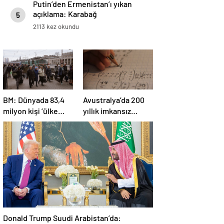
Putin’den Ermenistan’ı yıkan
açıklama: Karabağ
5
Azerbaycan’ın ayrılmaz bir
2113 kez okundu
parçasıdır!
BM: Dünyada 83,4
Avustralya’da 200
milyon kişi ‘ülke
yıllık imkansız
içinde yerinden
matematik
edilmiş’ olarak
problemi çözüldü
yaşıyor
Donald Trump Suudi Arabistan’da: