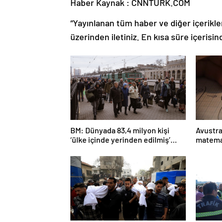
Haber Kaynak : CNNTURK.COM
“Yayınlanan tüm haber ve diğer içerikler i
üzerinden iletiniz. En kısa süre içerisin
BM: Dünyada 83,4 milyon kişi
Avustra
‘ülke içinde yerinden edilmiş’
matema
olarak yaşıyor