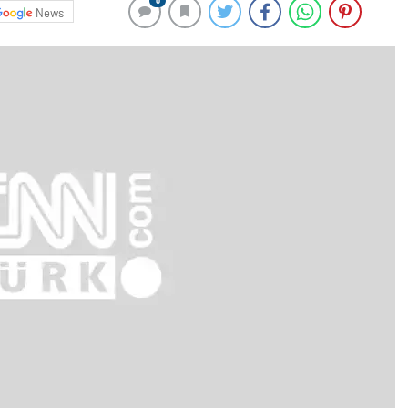
0
News