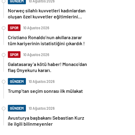
GÜNDEM
10 Ağustos 2026
Norweç silahlı kuvvetleri kadınlardan
oluşan özel kuvvetler eğitimlerini
başlattı.
SPOR
10 Ağustos 2026
Cristiano Ronaldo’nun akıllara zarar
tüm kariyerinin istatistiğini çıkardık !
SPOR
10 Ağustos 2026
Galatasaray’a kötü haber! Monaco’dan
flaş Onyekuru kararı.
GÜNDEM
10 Ağustos 2026
Trump’tan seçim sonrası ilk mülakat
GÜNDEM
10 Ağustos 2026
Avusturya başbakanı Sebastian Kurz
ile ilgili bilinmeyenler