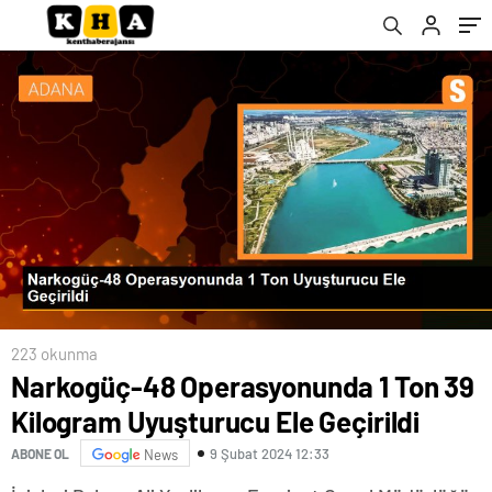
223 okunma
Narkogüç-48 Operasyonunda 1 Ton 39
Kilogram Uyuşturucu Ele Geçirildi
9 Şubat 2024 12:33
ABONE OL
News