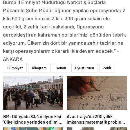
Bursa İl Emniyet Müdürlüğü Narkotik Suçlarla
Mücadele Şube Müdürlüğünce yapılan operasyonda; 2
kilo 500 gram bonzai, 3 kilo 300 gram kokain ele
geçirildi. 2 zehir taciri yakalandı. Operasyonu
gerçekleştiren kahraman polislerimizi gönülden tebrik
ediyorum. Ülkemizin dört bir yanında zehir tacirlerine
karşı operasyonlarımız kararlılıkla devam edecek.” –
ANKARA
İl Emniyet
Kilogram
Sokak
Uyuşturucu
Zehir
BM: Dünyada 83,4 milyon kişi
Avustralya’da 200 yıllık
‘ülke içinde yerinden edilmiş’
imkansız matematik problemi
olarak yaşıyor
çözüldü