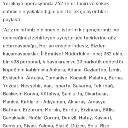
Yerlikaya operasyonda 242 zehir taciri ve sokak
satıcısının yakalandığını belirterek şu ayrıntıları
paylaştı:
“Aziz milletimizin bilmesini isterim ki; gençlerimizi ve
geleceğimizi zehirleyen uyuşturucu tacirlerine göz
açtırmayacağız. Her an enselerindeyiz. Bizden
kaçamayacaklar. İl Emniyet Müdürlüklerince; 382 ekip,
bin 438 personel, 4 hava aracı ve 23 narkotik dedektör
köpeğinin katılımıyla Ankara, Adana, Gaziantep, İzmir,
Eskişehir, Antalya, Osmaniye, Kocaeli, Malatya, Bursa,
Yozgat, Nevşehir, Van, Isparta, Sakarya, Tekirdağ,
Balıkesir, Konya, Kütahya, Şanlıurfa, Diyarbakır,
Manisa, Kırklareli, Adıyaman, Aksaray, Amasya,
Batman, Erzurum, Mersin, Burdur, Erzincan, Bitlis,
Çanakkale, Muğla, Çorum, Denizli, Hatay, Kayseri,
Samsun, Sivas, Yalova, Elazığ, Düzce, Bolu, Rize,