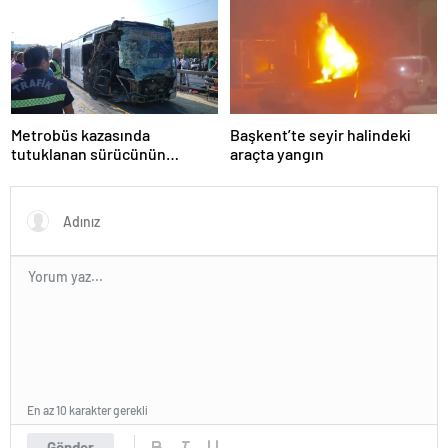
Metrobüs kazasında
Başkent’te seyir halindeki
tutuklanan sürücünün
araçta yangın
ifadesine ulaşıldı
En az 10 karakter gerekli
Gönder