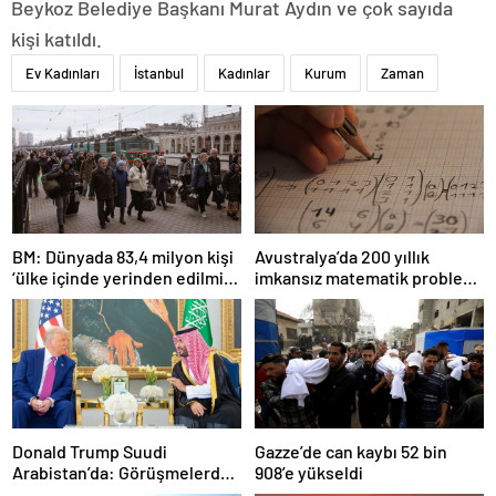
Beykoz Belediye Başkanı Murat Aydın ve çok sayıda
kişi katıldı.
Ev Kadınları
İstanbul
Kadınlar
Kurum
Zaman
BM: Dünyada 83,4 milyon kişi
Avustralya’da 200 yıllık
‘ülke içinde yerinden edilmiş’
imkansız matematik problemi
olarak yaşıyor
çözüldü
Donald Trump Suudi
Gazze’de can kaybı 52 bin
Arabistan’da: Görüşmelerde
908’e yükseldi
uyukladı