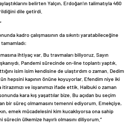
aylaştıklarını belirten Yalçın, Erdoğan’ın talimatıyla 460
diğini dile getirdi.
”
 sonunda kadro çalışmasının da sıkıntı yaratabileceğine
e tamamladı:
masına ihtiyaç var. Bu travmaları biliyoruz. Sayın
şkanıydı. Pandemi sürecinde on-line toplantı yaptık.
 attığını isim isim kendisine de ulaştırdım o zaman. Dedim
ütün hepsini kapının önüne koyuyorlar. Efendim niye iki
irazımızı ve isyanımızı ifade ettik. Halbuki o zaman
 sonunda kara kış yaşattılar bize. Bu açıdan bu seçim
nan bir süreç olmamasını temenni ediyorum. Emekçiye,
kın, emek mücadelesini kim kucaklıyorsa ona sahip
i sürecin ülkemize hayırlı olmasını diliyorum.”