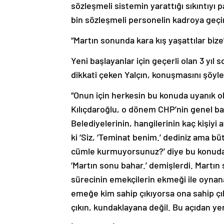
sözleşmeli sistemin yarattığı sıkıntıyı p
bin sözleşmeli personelin kadroya geçiril
“Martın sonunda kara kış yaşattılar bize
Yeni başlayanlar için geçerli olan 3 yıl
dikkati çeken Yalçın, konuşmasını şöyl
“Onun için herkesin bu konuda uyanık ol
Kılıçdaroğlu, o dönem CHP’nin genel ba
Belediyelerinin, hangilerinin kaç kişiyi
ki ‘Siz, ‘Teminat benim.’ dediniz ama b
cümle kurmuyorsunuz?’ diye bu konuda it
‘Martın sonu bahar.’ demişlerdi. Martın
sürecinin emekçilerin ekmeği ile oyna
emeğe kim sahip çıkıyorsa ona sahip çı
çıkın, kundaklayana değil. Bu açıdan yen