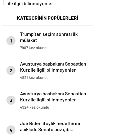
ile ilgili bilinmeyenler
KATEGORİNİN POPÜLERLERİ
Trump’tan seçim sonrası ilk
mülakat
1
7987 kez okundu
Avusturya başbakanı Sebastian
Kurz ile ilgili bilinmeyenler
2
4931 kez okundu
Avusturya başbakanı Sebastian
Kurz ile ilgili bilinmeyenler
3
4924 kez okundu
Joe Biden 6 aylık hedeflerini
açıkladı. Senato buz gibi…
4