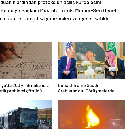
duanın ardından protokolün açılış kurdelesini
 Belediye Başkanı Mustafa Tutuk, Memur-Sen Genel
üdürleri, sendika yöneticileri ve üyeler katıldı.
lya’da 200 yıllık imkansız
Donald Trump Suudi
tik problemi çözüldü
Arabistan’da: Görüşmelerde
uyukladı