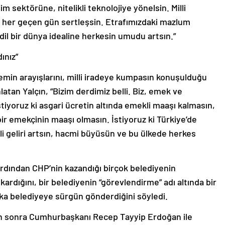
 sektörüne, nitelikli teknolojiye yönelsin. Milli
sı her geçen gün sertleşsin. Etrafımızdaki mazlum
dil bir dünya idealine herkesin umudu artsın.”
ınız”
emin arayışlarını, milli iradeye kumpasın konuşulduğu
nlatan Yalçın, “Bizim derdimiz belli. Biz, emek ve
iyoruz ki asgari ücretin altında emekli maaşı kalmasın,
çbir emekçinin maaşı olmasın. İstiyoruz ki Türkiye’de
li geliri artsın, hacmi büyüsün ve bu ülkede herkes
.
 ardından CHP’nin kazandığı birçok belediyenin
kardığını, bir belediyenin “görevlendirme” adı altında bir
ka belediyeye sürgün gönderdiğini söyledi.
an sonra Cumhurbaşkanı Recep Tayyip Erdoğan ile