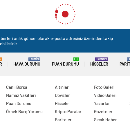
berleri anlık güncel olarak e-posta adresiniz üzerinden takip
ebilirsiniz.
K
TAHMİNİ
LİG
EKONOMİ
E
R
HAVA DURUMU
PUAN DURUMU
HISSELER
PARI
Canlı Borsa
Altınlar
Foto Galeri
Namaz Vakitleri
Dövizler
Video Galeri
Puan Durumu
Hisseler
Yazarlar
Örnek Burç Yorumu
Kripto Paralar
Gazeteler
Pariteler
Sıcak Haber