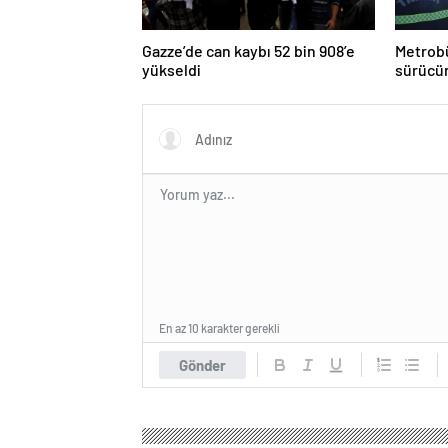
Gazze’de can kaybı 52 bin 908’e
Metrobü
yükseldi
sürücün
En az 10 karakter gerekli
Gönder