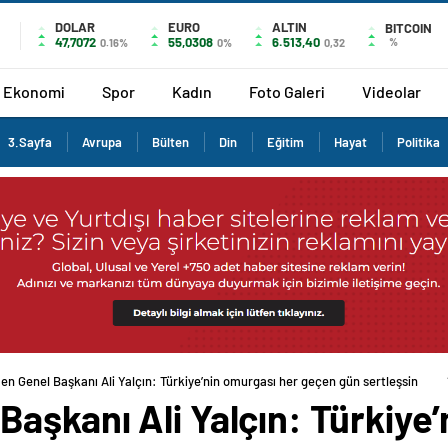
DOLAR
EURO
ALTIN
BITCOIN
47,7072
55,0308
6.513,40
%
0.16%
0%
0,32
Ekonomi
Spor
Kadın
Foto Galeri
Videolar
3.Sayfa
Avrupa
Bülten
Din
Eğitim
Hayat
Politika
n Genel Başkanı Ali Yalçın: Türkiye’nin omurgası her geçen gün sertleşsin
aşkanı Ali Yalçın: Türkiye’