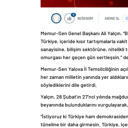
0
BEĞENDİM
ABONE OL
Memur-Sen Genel Başkanı Ali Yalçın, “Bi
Türkiye, içeride kısır tartışmalarla v
sanayisine, bilişim sektörüne, nitelikli t
omurgası her geçen gün sertleşsin.” de
Memur-Sen Yalova İl Temsilciliğinin açı
her zaman milletin yanında yer aldıklar
söylediklerini dile getirdi.
Yalçın, 28 Şubat’ın 27’nci yılında mağd
beyanında bulunduklarını vurgulayarak, 
“İstiyoruz ki Türkiye ham demokrasiden
tüneline bir daha girmesin. Türkiye, içe