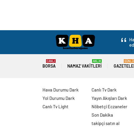
Ha
ed
CANLI
ANLIK
GÜNLÜ
BORSA
NAMAZ VAKITLERI
GAZETELE
Hava Durumu Dark
Canlı Tv Dark
Yol Durumu Dark
Yayın Akışları Dark
Canlı Tv Light
Nöbetçi Eczaneler
Son Dakika
takipçi satın al