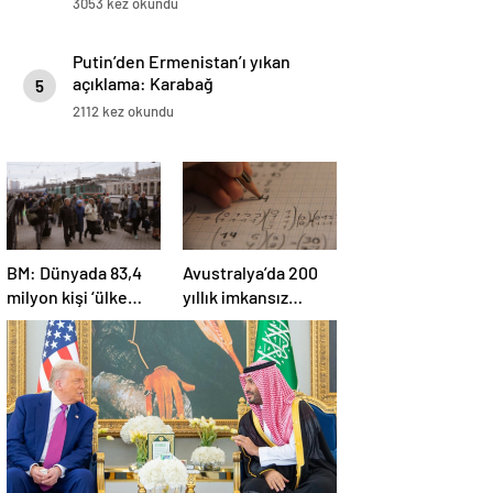
3053 kez okundu
Putin’den Ermenistan’ı yıkan
açıklama: Karabağ
5
Azerbaycan’ın ayrılmaz bir
2112 kez okundu
parçasıdır!
BM: Dünyada 83,4
Avustralya’da 200
milyon kişi ‘ülke
yıllık imkansız
içinde yerinden
matematik
edilmiş’ olarak
problemi çözüldü
yaşıyor