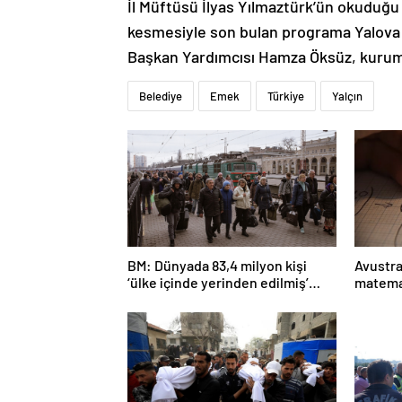
İl Müftüsü İlyas Yılmaztürk’ün okuduğu 
kesmesiyle son bulan programa Yalova
Başkan Yardımcısı Hamza Öksüz, kurum m
Belediye
Emek
Türkiye
Yalçın
BM: Dünyada 83,4 milyon kişi
Avustra
‘ülke içinde yerinden edilmiş’
matema
olarak yaşıyor