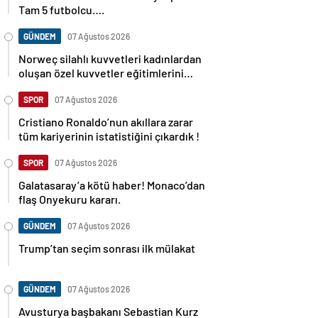
Tam 5 futbolcu….
GÜNDEM
07 Ağustos 2026
Norweç silahlı kuvvetleri kadınlardan
oluşan özel kuvvetler eğitimlerini
başlattı.
SPOR
07 Ağustos 2026
Cristiano Ronaldo’nun akıllara zarar
tüm kariyerinin istatistiğini çıkardık !
SPOR
07 Ağustos 2026
Galatasaray’a kötü haber! Monaco’dan
flaş Onyekuru kararı.
GÜNDEM
07 Ağustos 2026
Trump’tan seçim sonrası ilk mülakat
GÜNDEM
07 Ağustos 2026
Avusturya başbakanı Sebastian Kurz